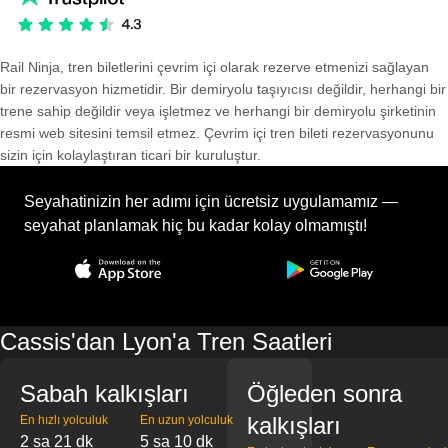
Rail Ninja, tren biletlerini çevrim içi olarak rezerve etmenizi sağlayan
bir rezervasyon hizmetidir. Bir demiryolu taşıyıcısı değildir, herhangi bir
trene sahip değildir veya işletmez ve herhangi bir demiryolu şirketinin
resmi web sitesini temsil etmez. Çevrim içi tren bileti rezervasyonunu
sizin için kolaylaştıran ticari bir kuruluştur.
Seyahatinizin her adımı için ücretsiz uygulamamız —
seyahat planlamak hiç bu kadar kolay olmamıştı!
Cassis'dan Lyon'a Tren Saatleri
Sabah kalkışları
Öğleden sonra
kalkışları
En hızlı yolculuk
En uzun yolculuk
2 sa 21 dk
5 sa 10 dk