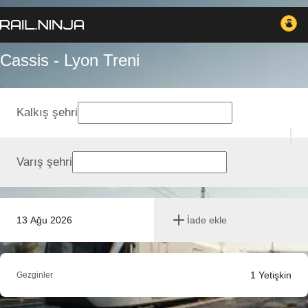
Cassis - Lyon Treni
Kalkış şehri
Varış şehri
13 Ağu 2026
İade ekle
1
Yetişkin
Gezginler