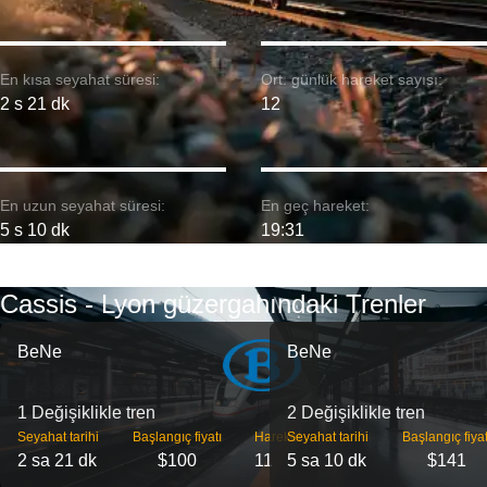
En kısa seyahat süresi:
Ort. günlük hareket sayısı:
2 s 21 dk
12
En uzun seyahat süresi:
En geç hareket:
5 s 10 dk
19:31
Cassis - Lyon güzergahındaki Trenler
BeNe
BeNe
1 Değişiklikle tren
2 Değişiklikle tren
Seyahat tarihi
Başlangıç ​​fiyatı
Hareket
Seyahat tarihi
Başlangıç ​​fiyat
2 sa 21 dk
$100
11
5 sa 10 dk
$141