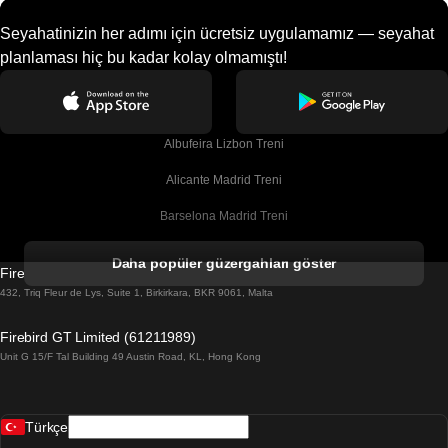
Seyahatinizin her adımı için ücretsiz uygulamamız — seyahat
planlaması hiç bu kadar kolay olmamıştı!
Albufeira Lizbon Treni
Alicante Madrid Treni
Barselona Madrid Treni
Barselona Malaga Treni
Daha popüler güzergahları göster
Firebird GT Limited (OC 1451)
Barselona Sevilla Treni
432, Triq Fleur de Lys, Suite 1, Birkirkara, BKR 9061, Malta
Barselona Valensiya Treni
Firebird GT Limited (61211989)
Unit G 15/F Tal Building 49 Austin Road, KL, Hong Kong
Belfast Dublin Treni
Bergen Oslo Treni
Türkçe
Berlin Prag Treni