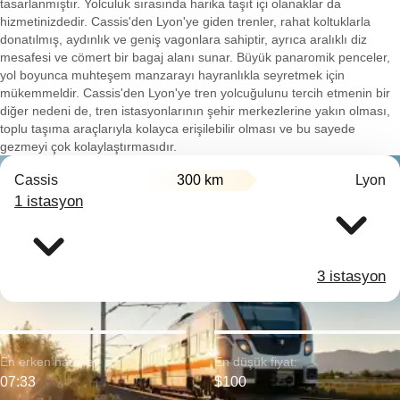
tasarlanmıştır. Yolculuk sırasında harika taşıt içi olanaklar da
hizmetinizdedir. Cassis'den Lyon'ye giden trenler, rahat koltuklarla
donatılmış, aydınlık ve geniş vagonlara sahiptir, ayrıca aralıklı diz
mesafesi ve cömert bir bagaj alanı sunar. Büyük panaromik penceler,
yol boyunca muhteşem manzarayı hayranlıkla seyretmek için
mükemmeldir. Cassis'den Lyon'ye tren yolcuğulunu tercih etmenin bir
diğer nedeni de, tren istasyonlarının şehir merkezlerine yakın olması,
toplu taşıma araçlarıyla kolayca erişilebilir olması ve bu sayede
gezmeyi çok kolaylaştırmasıdır.
Cassis
300 km
Lyon
1 istasyon
3 istasyon
En erken hareket:
En düşük fiyat:
07:33
$100