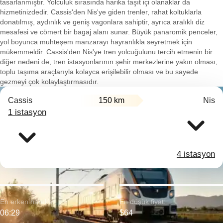
tasarlanmıştır. Yolculuk sırasında harika taşıt içi olanaklar da
hizmetinizdedir. Cassis'den Nis'ye giden trenler, rahat koltuklarla
donatılmış, aydınlık ve geniş vagonlara sahiptir, ayrıca aralıklı diz
mesafesi ve cömert bir bagaj alanı sunar. Büyük panaromik penceler,
yol boyunca muhteşem manzarayı hayranlıkla seyretmek için
mükemmeldir. Cassis'den Nis'ye tren yolcuğulunu tercih etmenin bir
diğer nedeni de, tren istasyonlarının şehir merkezlerine yakın olması,
toplu taşıma araçlarıyla kolayca erişilebilir olması ve bu sayede
gezmeyi çok kolaylaştırmasıdır.
Cassis
150 km
Nis
1 istasyon
4 istasyon
En erken hareket:
En düşük fiyat:
06:29
$64