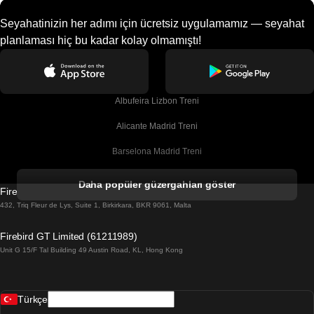
Seyahatinizin her adımı için ücretsiz uygulamamız — seyahat
planlaması hiç bu kadar kolay olmamıştı!
Albufeira Lizbon Treni
Alicante Madrid Treni
Barselona Madrid Treni
Barselona Malaga Treni
Daha popüler güzergahları göster
Firebird GT Limited (OC 1451)
Barselona Sevilla Treni
432, Triq Fleur de Lys, Suite 1, Birkirkara, BKR 9061, Malta
Barselona Valensiya Treni
Firebird GT Limited (61211989)
Unit G 15/F Tal Building 49 Austin Road, KL, Hong Kong
Belfast Dublin Treni
Bergen Oslo Treni
Türkçe
Berlin Prag Treni