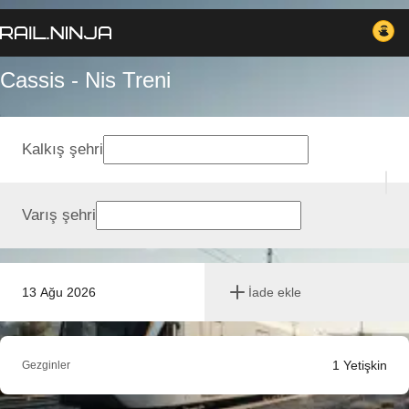
Cassis - Nis Treni
Kalkış şehri
Varış şehri
13 Ağu 2026
İade ekle
1
Yetişkin
Gezginler