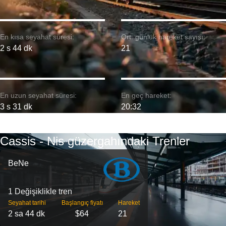
En kısa seyahat süresi:
Ort. günlük hareket sayısı:
2 s 44 dk
21
En uzun seyahat süresi:
En geç hareket:
3 s 31 dk
20:32
Cassis - Nis güzergahındaki Trenler
BeNe
1 Değişiklikle tren
Seyahat tarihi
Başlangıç ​​fiyatı
Hareket
2 sa 44 dk
$64
21