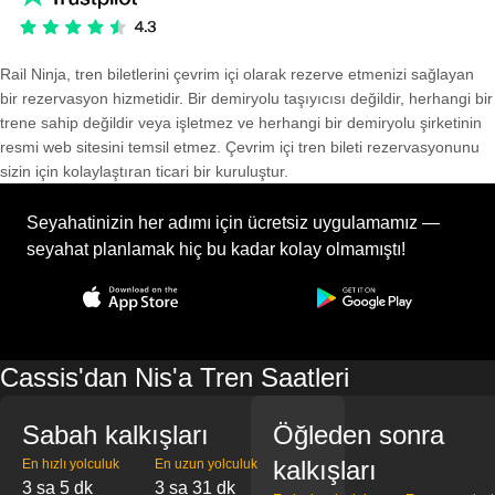
Rail Ninja, tren biletlerini çevrim içi olarak rezerve etmenizi sağlayan
bir rezervasyon hizmetidir. Bir demiryolu taşıyıcısı değildir, herhangi bir
trene sahip değildir veya işletmez ve herhangi bir demiryolu şirketinin
resmi web sitesini temsil etmez. Çevrim içi tren bileti rezervasyonunu
sizin için kolaylaştıran ticari bir kuruluştur.
Seyahatinizin her adımı için ücretsiz uygulamamız —
seyahat planlamak hiç bu kadar kolay olmamıştı!
Cassis'dan Nis'a Tren Saatleri
Sabah kalkışları
Öğleden sonra
kalkışları
En hızlı yolculuk
En uzun yolculuk
3 sa 5 dk
3 sa 31 dk