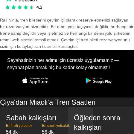
Rail Ninja, tren biletlerini çevrim içi olarak rezerve etmenizi sağlayan
bir rezervasyon hizmetidir. Bir demiryolu taşıyıcısı değildir, herhangi bir
trene sahip değildir veya işletmez ve herhangi bir demiryolu şirketinin
resmi web sitesini temsil etmez. Çevrim içi tren bileti rezervasyonunu
sizin için kolaylaştıran ticari bir kuruluştur.
Seyahatinizin her adımı için ücretsiz uygulamamız —
seyahat planlamak hiç bu kadar kolay olmamıştı!
Çiya'dan Miaoli'a Tren Saatleri
Sabah kalkışları
Öğleden sonra
kalkışları
En hızlı yolculuk
En uzun yolculuk
54 dk
56 dk