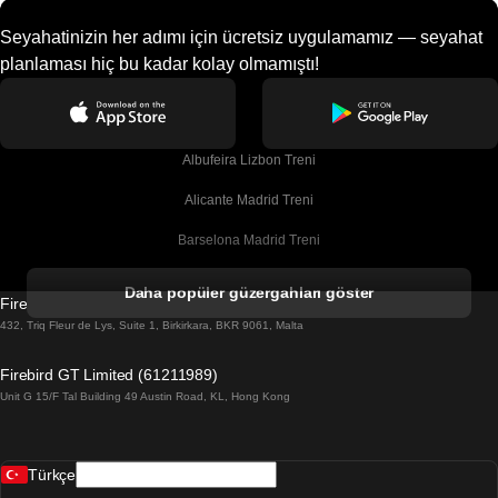
Seyahatinizin her adımı için ücretsiz uygulamamız — seyahat
planlaması hiç bu kadar kolay olmamıştı!
Albufeira Lizbon Treni
Alicante Madrid Treni
Barselona Madrid Treni
Barselona Malaga Treni
Daha popüler güzergahları göster
Firebird GT Limited (OC 1451)
Barselona Sevilla Treni
432, Triq Fleur de Lys, Suite 1, Birkirkara, BKR 9061, Malta
Barselona Valensiya Treni
Firebird GT Limited (61211989)
Unit G 15/F Tal Building 49 Austin Road, KL, Hong Kong
Belfast Dublin Treni
Bergen Oslo Treni
Türkçe
Berlin Prag Treni