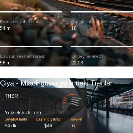
En kısa seyahat süresi:
Ort. günlük hareket sayısı:
54 m
16
En uzun seyahat süresi:
En geç hareket:
56 m
22:03
Çiya - Miaoli güzergahındaki Trenler
THSR
Yüksek hızlı Tren
Seyahat tarihi
Başlangıç ​​fiyatı
Hareket
54 dk
$46
16