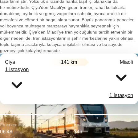
tasarlanmıştır. Yolculuk sırasında harika taşıt içi olanaklar da
hizmetinizdedir. Çiya'den Miaoli'ye giden trenler, rahat koltuklarla
donatılmış, aydınlık ve geniş vagonlara sahiptir, ayrıca aralıklı diz
mesafesi ve cömert bir bagaj alanı sunar. Büyük panaromik penceler,
yol boyunca muhteşem manzarayı hayranlıkla seyretmek için
mükemmeldir. Çiya'den Miaoli'ye tren yolcuğulunu tercih etmenin bir
diğer nedeni de, tren istasyonlarının şehir merkezlerine yakın olması,
toplu taşıma araçlarıyla kolayca erişilebilir olması ve bu sayede
gezmeyi çok kolaylaştırmasıdır.
Çiya
141 km
Miaoli
1 istasyon
1 istasyon
En erken hareket:
En düşük fiyat:
06:48
$46