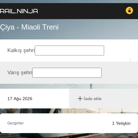
Çiya - Miaoli Treni
Kalkış şehri
Varış şehri
17 Ağu 2026
İade ekle
1
Yetişkin
Gezginler