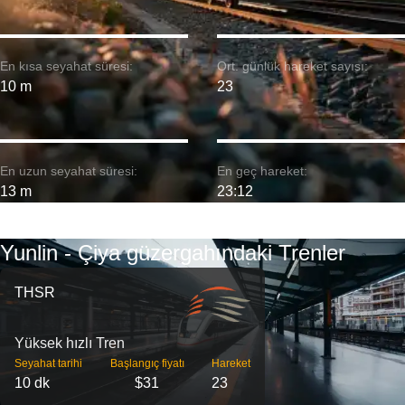
En kısa seyahat süresi:
Ort. günlük hareket sayısı:
10 m
23
En uzun seyahat süresi:
En geç hareket:
13 m
23:12
Yunlin - Çiya güzergahındaki Trenler
THSR
Yüksek hızlı Tren
Seyahat tarihi
Başlangıç ​​fiyatı
Hareket
10 dk
$31
23