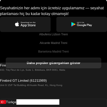
Seyahatinizin her adımı için ücretsiz uygulamamız — seyahat
planlaması hiç bu kadar kolay olmamıştı!
Albufeira Lizbon Treni
Alicante Madrid Treni
Barselona Madrid Treni
Barselona Malaga Treni
Daha popüler güzergahları göster
Firebird GT Limited (OC 1451)
Barselona Sevilla Treni
432, Triq Fleur de Lys, Suite 1, Birkirkara, BKR 9061, Malta
Barselona Valensiya Treni
Firebird GT Limited (61211989)
Unit G 15/F Tal Building 49 Austin Road, KL, Hong Kong
Belfast Dublin Treni
Bergen Oslo Treni
Türkçe
Berlin Prag Treni