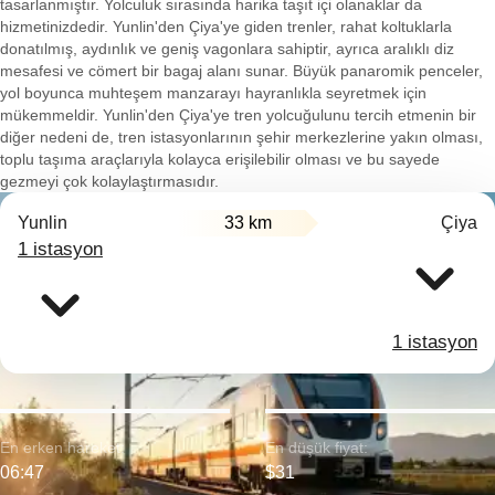
tasarlanmıştır. Yolculuk sırasında harika taşıt içi olanaklar da
hizmetinizdedir. Yunlin'den Çiya'ye giden trenler, rahat koltuklarla
donatılmış, aydınlık ve geniş vagonlara sahiptir, ayrıca aralıklı diz
mesafesi ve cömert bir bagaj alanı sunar. Büyük panaromik penceler,
yol boyunca muhteşem manzarayı hayranlıkla seyretmek için
mükemmeldir. Yunlin'den Çiya'ye tren yolcuğulunu tercih etmenin bir
diğer nedeni de, tren istasyonlarının şehir merkezlerine yakın olması,
toplu taşıma araçlarıyla kolayca erişilebilir olması ve bu sayede
gezmeyi çok kolaylaştırmasıdır.
Yunlin
33 km
Çiya
1 istasyon
1 istasyon
En erken hareket:
En düşük fiyat:
06:47
$31