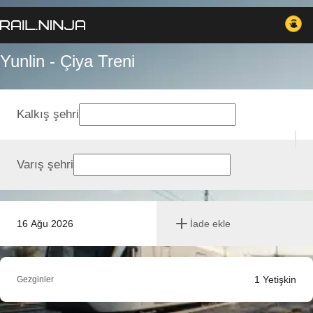
Yunlin - Çiya Treni
Kalkış şehri
Varış şehri
16 Ağu 2026
İade ekle
1
Yetişkin
Gezginler