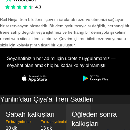
Rail Ninja, tren biletlerini çevrim içi olarak rezerve etmenizi sağlayan
bir rezervasyon hizmetidir. Bir demiryolu taşıyıcısı değildir, herhangi bir
trene sahip değildir veya işletmez ve herhangi bir demiryolu şirketinin
resmi web sitesini temsil etmez. Çevrim içi tren bileti rezervasyonunu
sizin için kolaylaştıran ticari bir kuruluştur.
Seyahatinizin her adımı için ücretsiz uygulamamız —
seyahat planlamak hiç bu kadar kolay olmamıştı!
Yunlin'dan Çiya'a Tren Saatleri
Sabah kalkışları
Öğleden sonra
kalkışları
En hızlı yolculuk
En uzun yolculuk
10 dk
13 dk