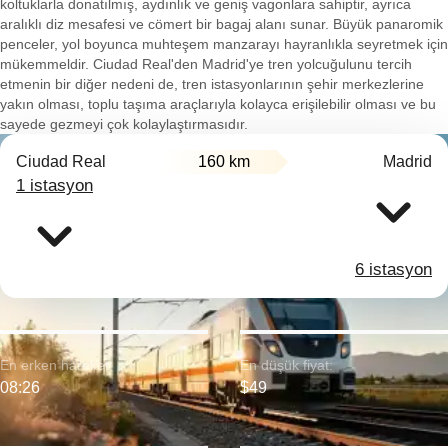
koltuklarla donatılmış, aydınlık ve geniş vagonlara sahiptir, ayrıca
aralıklı diz mesafesi ve cömert bir bagaj alanı sunar. Büyük panaromik
penceler, yol boyunca muhteşem manzarayı hayranlıkla seyretmek için
mükemmeldir. Ciudad Real'den Madrid'ye tren yolcuğulunu tercih
etmenin bir diğer nedeni de, tren istasyonlarının şehir merkezlerine
yakın olması, toplu taşıma araçlarıyla kolayca erişilebilir olması ve bu
sayede gezmeyi çok kolaylaştırmasıdır.
Ciudad Real
160 km
Madrid
1 istasyon
6 istasyon
En erken hareket:
En düşük fiyat:
08:26
$49