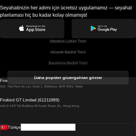
Seyahatinizin her adımı için ücretsiz uygulamamız — seyahat
planlaması hiç bu kadar kolay olmamıştı!
Albufeira Lizbon Treni
Alicante Madrid Treni
Barselona Madrid Treni
Barselona Malaga Treni
Daha popüler güzergahları göster
Firebird GT Limited (OC 1451)
Barselona Sevilla Treni
432, Triq Fleur de Lys, Suite 1, Birkirkara, BKR 9061, Malta
Barselona Valensiya Treni
Firebird GT Limited (61211989)
Unit G 15/F Tal Building 49 Austin Road, KL, Hong Kong
Belfast Dublin Treni
Bergen Oslo Treni
Türkçe
Berlin Prag Treni