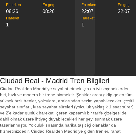
En erken
En geç
En erken
En geç
08:26
08:26
22:07
22:07
Hareket
Hareket
1
1
Ciudad Real - Madrid Tren Bilgileri
Ciudad Real'den Madrid'ye seyahat etmek için en iyi seçeneklerden
biri, hızlı ve modern bir trene binmektir. Şehirler arası gidip gelen tüm
yüksek hızlı trenler, yolculara, aralarından seçim yapabilecekleri çeşitli
seyahat sınıfları, kısa seyahat süreleri (yolculuk yaklaşık 1 saat sürer)
ve 2'e kadar günlük hareketi içeren kapsamlı bir tarife çizelgesi de
dahil olmak üzere ihtiyaç duyabilecekleri her şeyi sunmak üzere
tasarlanmıştır. Yolculuk sırasında harika taşıt içi olanaklar da
hizmetinizdedir. Ciudad Real'den Madrid'ye giden trenler, rahat