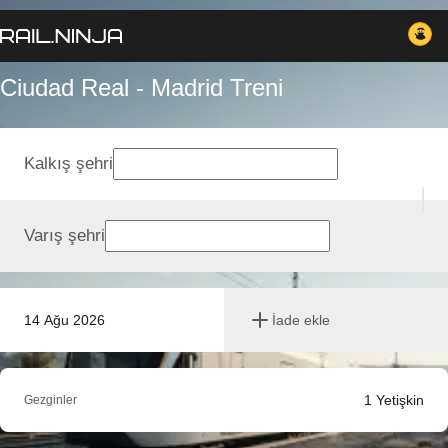
Ciudad Real - Madrid Treni
Kalkış şehri
Varış şehri
14 Ağu 2026
İade ekle
1
Yetişkin
Gezginler