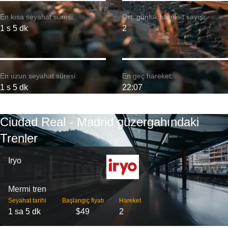
En kısa seyahat süresi:
Ort. günlük hareket sayısı:
1 s 5 dk
2
En uzun seyahat süresi:
En geç hareket:
1 s 5 dk
22:07
Ciudad Real - Madrid güzergahındaki
Trenler
Iryo
Mermi tren
Seyahat tarihi
Başlangıç ​​fiyatı
Hareket
1 sa 5 dk
$49
2