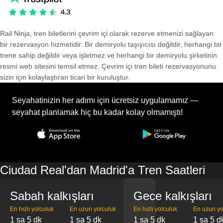
Rail Ninja, tren biletlerini çevrim içi olarak rezerve etmenizi sağlayan
bir rezervasyon hizmetidir. Bir demiryolu taşıyıcısı değildir, herhangi bir
trene sahip değildir veya işletmez ve herhangi bir demiryolu şirketinin
resmi web sitesini temsil etmez. Çevrim içi tren bileti rezervasyonunu
sizin için kolaylaştıran ticari bir kuruluştur.
Seyahatinizin her adımı için ücretsiz uygulamamız —
seyahat planlamak hiç bu kadar kolay olmamıştı!
Ciudad Real'dan Madrid'a Tren Saatleri
Sabah kalkışları
Gece kalkışları
En hızlı yolculuk
En uzun yolculuk
En hızlı yolculuk
En uzun yo
1 sa 5 dk
1 sa 5 dk
1 sa 5 dk
1 sa 5 d