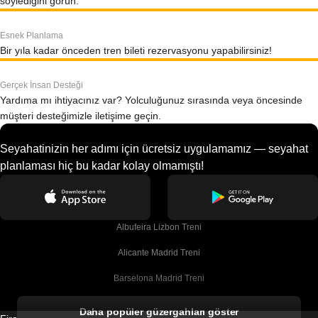
söylediğini görün.
Esnek Planlama
Bir yıla kadar önceden tren bileti rezervasyonu yapabilirsiniz!
Gerçek İnsan Desteği
Yardıma mı ihtiyacınız var? Yolculuğunuz sırasında veya öncesinde
müşteri desteğimizle iletişime geçin.
Seyahatinizin her adımı için ücretsiz uygulamamız — seyahat
planlaması hiç bu kadar kolay olmamıştı!
Albufeira Lizbon Treni
Alicante Madrid Treni
Barselona Madrid Treni
Barselona Malaga Treni
Daha popüler güzergahları göster