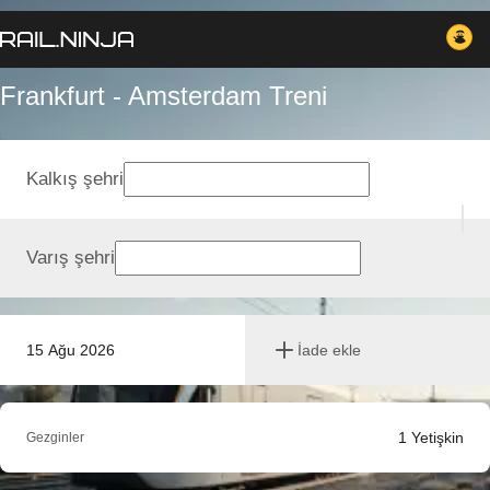
Frankfurt - Amsterdam Treni
Kalkış şehri
Varış şehri
15 Ağu 2026
İade ekle
1
Yetişkin
Gezginler