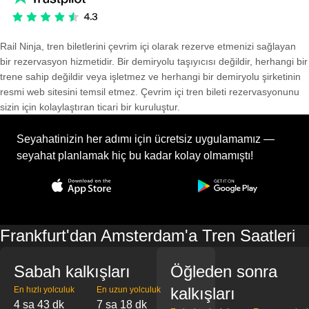
Rail Ninja, tren biletlerini çevrim içi olarak rezerve etmenizi sağlayan
bir rezervasyon hizmetidir. Bir demiryolu taşıyıcısı değildir, herhangi bir
trene sahip değildir veya işletmez ve herhangi bir demiryolu şirketinin
resmi web sitesini temsil etmez. Çevrim içi tren bileti rezervasyonunu
sizin için kolaylaştıran ticari bir kuruluştur.
Seyahatinizin her adımı için ücretsiz uygulamamız —
seyahat planlamak hiç bu kadar kolay olmamıştı!
Frankfurt'dan Amsterdam'a Tren Saatleri
Sabah kalkışları
Öğleden sonra
kalkışları
En hızlı yolculuk
En uzun yolculuk
4 sa 43 dk
7 sa 18 dk