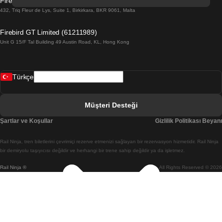
Firebird GT Limited (OC 1451)
Barselona Sevilla Treni
432, Triq Fleur de Lys, Suite 1, Birkirkara, BKR 9061, Malta
Barselona Valensiya Treni
Firebird GT Limited (61211989)
Unit G 15/F Tal Building 49 Austin Road, KL, Hong Kong
Belfast Dublin Treni
Bergen Oslo Treni
Türkçe
Berlin Prag Treni
Bratislava Budapeşte Treni
Müşteri Desteği
Budapeşte Bratislava Treni
Şartlar ve Koşullar
Gizlilik Politikası Beyanı
Budapeşte Prag Treni
Rail Ninja, tren biletlerini çevrimiçi rezerve etmenizi sağlayan bir rezervasyon hizmetidir. Rail Ninja
Budapeşte Viyana Treni
bir demiryolu taşıyıcısı değildir ve herhangi bir trene sahip değildir ya da işletmez.
Rail Ninja ®
All Rights Reserved © 2026
Busan Cheonan(Asan) Treni
Busan Seul Treni
Changwon Seul Treni