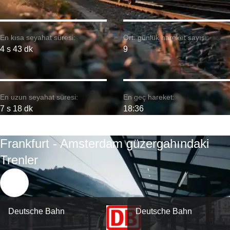
En kısa seyahat süresi:
Ort. günlük hareket sayısı:
4 s 43 dk
9
En uzun seyahat süresi:
En geç hareket:
7 s 18 dk
18:36
Frankfurt - Amsterdam güzergahındaki
Trenler
Deutsche Bahn
Deutsche Bahn