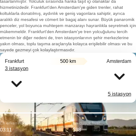
tasarlanmıştır. Yolculuk sırasında harika taşıt içi olanaklar da
hizmetinizdedir. Frankfurt'den Amsterdam'ye giden trenler, rahat
koltuklarla donatılmış, aydınlık ve geniş vagonlara sahiptir, ayrıca
aralıklı diz mesafesi ve cömert bir bagaj alanı sunar. Büyük panaromik
penceler, yol boyunca muhteşem manzarayı hayranlıkla seyretmek için
mükemmeldir. Frankfurt'den Amsterdam'ye tren yolcuğulunu tercih
etmenin bir diğer nedeni de, tren istasyonlarının şehir merkezlerine
yakın olması, toplu taşıma araçlarıyla kolayca erişilebilir olması ve bu
sayede gezmeyi çok kolaylaştırmasıdır.
Frankfurt
500 km
Amsterdam
3 istasyon
5 istasyon
En erken hareket:
En düşük fiyat:
03:11
$98