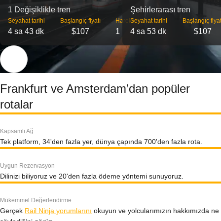
1 Değişiklikle tren
Şehirlerarası tren
Seyahat tarihi
Başlangıç ​​fiyatı
Hareket
Seyahat tarihi
Başlangıç ​​fiyat
4 sa 43 dk
$107
1
4 sa 53 dk
$107
Frankfurt ve Amsterdam’dan popüler
rotalar
Kapsamlı Ağ
Tek platform, 34'den fazla yer, dünya çapında 700'den fazla rota.
Uygun Rezervasyon
Dilinizi biliyoruz ve 20'den fazla ödeme yöntemi sunuyoruz.
Mükemmel Değerlendirme
Gerçek
Rail Ninja yorumlarını
okuyun ve yolcularımızın hakkımızda ne