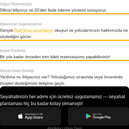
Uygun Rezervasyon
Dilinizi biliyoruz ve 20'den fazla ödeme yöntemi sunuyoruz.
Mükemmel Değerlendirme
Gerçek
Rail Ninja yorumlarını
okuyun ve yolcularımızın hakkımızda ne
söylediğini görün.
Esnek Planlama
Bir yıla kadar önceden tren bileti rezervasyonu yapabilirsiniz!
Gerçek İnsan Desteği
Yardıma mı ihtiyacınız var? Yolculuğunuz sırasında veya öncesinde
müşteri desteğimizle iletişime geçin.
Seyahatinizin her adımı için ücretsiz uygulamamız — seyahat
planlaması hiç bu kadar kolay olmamıştı!
Albufeira Lizbon Treni