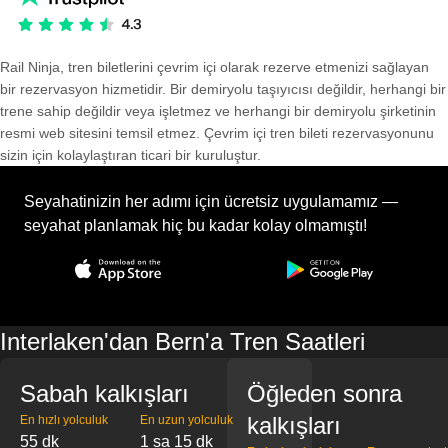
Rail Ninja, tren biletlerini çevrim içi olarak rezerve etmenizi sağlayan
bir rezervasyon hizmetidir. Bir demiryolu taşıyıcısı değildir, herhangi bir
trene sahip değildir veya işletmez ve herhangi bir demiryolu şirketinin
resmi web sitesini temsil etmez. Çevrim içi tren bileti rezervasyonunu
sizin için kolaylaştıran ticari bir kuruluştur.
Seyahatinizin her adımı için ücretsiz uygulamamız —
seyahat planlamak hiç bu kadar kolay olmamıştı!
Interlaken'dan Bern'a Tren Saatleri
Sabah kalkışları
Öğleden sonra
kalkışları
En hızlı yolculuk
En uzun yolculuk
55 dk
1 sa 15 dk