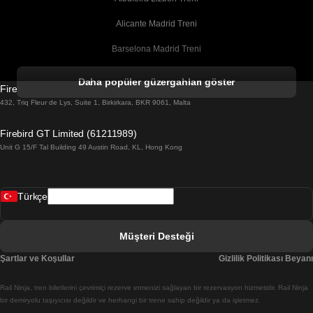
Alicante Madrid Treni
Barselona Madrid Treni
Barselona Malaga Treni
Daha popüler güzergahları göster
Firebird GT Limited (OC 1451)
Barselona Sevilla Treni
432, Triq Fleur de Lys, Suite 1, Birkirkara, BKR 9061, Malta
Barselona Valensiya Treni
Firebird GT Limited (61211989)
Unit G 15/F Tal Building 49 Austin Road, KL, Hong Kong
Belfast Dublin Treni
Bergen Oslo Treni
Türkçe
Berlin Prag Treni
Bratislava Budapeşte Treni
Müşteri Desteği
Budapeşte Bratislava Treni
Şartlar ve Koşullar
Gizlilik Politikası Beyanı
Budapeşte Prag Treni
Rail Ninja, tren biletlerini çevrimiçi rezerve etmenizi sağlayan bir rezervasyon hizmetidir. Rail Ninja
Budapeşte Viyana Treni
bir demiryolu taşıyıcısı değildir ve herhangi bir trene sahip değildir ya da işletmez.