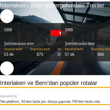
Interlaken - Bern güzergahındaki Trenler
SBB
SBB
Şehirlerarası tren
Şehirlerarası tren
Seyahat tarihi
Başlangıç ​​fiyatı
Hareket
Seyahat tarihi
Başlangıç ​​fiyat
53 dk
$75
24
57 dk
$86
Interlaken ve Bern’dan popüler rotalar
Kapsamlı Ağ
Tek platform, 34'den fazla yer, dünya çapında 700'den fazla rota.