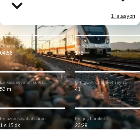
1 istasyon
En erken hareket:
En düşük fiyat:
04:56
$75
En kısa seyahat süresi:
Ort. günlük hareket sayısı:
53 m
41
En uzun seyahat süresi:
En geç hareket:
1 s 15 dk
23:29