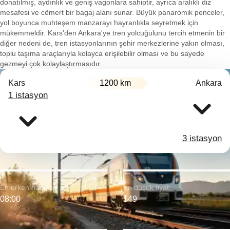
donatılmış, aydınlık ve geniş vagonlara sahiptir, ayrıca aralıklı diz
mesafesi ve cömert bir bagaj alanı sunar. Büyük panaromik penceler,
yol boyunca muhteşem manzarayı hayranlıkla seyretmek için
mükemmeldir. Kars'den Ankara'ye tren yolcuğulunu tercih etmenin bir
diğer nedeni de, tren istasyonlarının şehir merkezlerine yakın olması,
toplu taşıma araçlarıyla kolayca erişilebilir olması ve bu sayede
gezmeyi çok kolaylaştırmasıdır.
Kars
1200 km
Ankara
1 istasyon
3 istasyon
En erken hareket:
En düşük fiyat:
08:00
$49