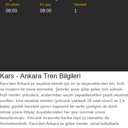
En erken
En geç
Hareket
08:00
08:00
1
Kars - Ankara Tren Bilgileri
Kars'den Ankara'ye seyahat etmek için en iyi seçeneklerden biri, hızlı
ve modern bir trene binmektir. Şehirler arası gidip gelen tüm yüksek
hızlı trenler, yolculara, aralarından seçim yapabilecekleri çeşitli seyahat
sınıfları, kısa seyahat süreleri (yolculuk yaklaşık 26 saat sürer) ve 1'e
kadar günlük hareketi içeren kapsamlı bir tarife çizelgesi de dahil
olmak üzere ihtiyaç duyabilecekleri her şeyi sunmak üzere
tasarlanmıştır. Yolculuk sırasında harika taşıt içi olanaklar da
hizmetinizdedir. Kars'den Ankara'ye giden trenler, rahat koltuklarla