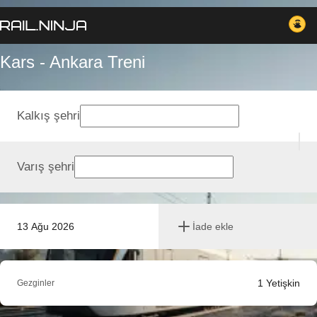
Kars - Ankara Treni
Kalkış şehri
Varış şehri
13 Ağu 2026
İade ekle
1
Yetişkin
Gezginler