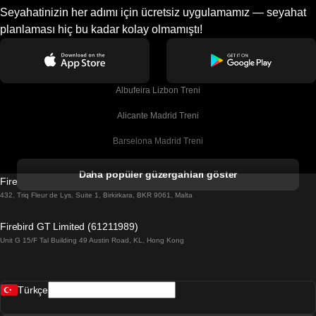
Seyahatinizin her adımı için ücretsiz uygulamamız — seyahat
planlaması hiç bu kadar kolay olmamıştı!
Albufeira Lizbon Treni
Alicante Madrid Treni
Barselona Madrid Treni
Barselona Malaga Treni
Daha popüler güzergahları göster
Firebird GT Limited (OC 1451)
Barselona Sevilla Treni
432, Triq Fleur de Lys, Suite 1, Birkirkara, BKR 9061, Malta
Barselona Valensiya Treni
Firebird GT Limited (61211989)
Unit G 15/F Tal Building 49 Austin Road, KL, Hong Kong
Belfast Dublin Treni
Bergen Oslo Treni
Türkçe
Berlin Prag Treni