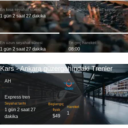
En kısa seyahat süresi:
Ort. günlük hareket sayısı:
1 gün 2 saat 27 dakika
1
En uzun seyahat süresi:
En geç hareket:
1 gün 2 saat 27 dakika
08:00
Kars - Ankara güzergahındaki Trenler
AH
Express tren
Seyahat tarihi
Başlangıç ​​
Hareket
1 gün 2 saat 27
fiyatı
1
$49
dakika