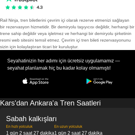
Rail Ninja, tren biletlerini çevrim içi olarak rezerve etmenizi sağlayan
bir rezervasyon hizmetidir. Bir demiryolu taşıyıcısı değildir, herhangi bir
trene sahip değildir veya işletmez ve herhangi bir demiryolu şirketinin
resmi web sitesini temsil etmez. Çevrim içi tren bileti rezervasyonunu
sizin için kolaylaştıran ticari bir kuruluştur.
Seyahatinizin her adımı için ücretsiz uygulamamız —
seyahat planlamak hiç bu kadar kolay olmamıştı!
Kars'dan Ankara'a Tren Saatleri
Sabah kalkışları
En hızlı yolculuk
En uzun yolculuk
1 gün 2 saat 27 dakika
1 gün 2 saat 27 dakika