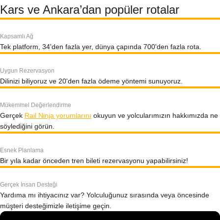
Kars ve Ankara’dan popüler rotalar
Kapsamlı Ağ
Tek platform, 34'den fazla yer, dünya çapında 700'den fazla rota.
Uygun Rezervasyon
Dilinizi biliyoruz ve 20'den fazla ödeme yöntemi sunuyoruz.
Mükemmel Değerlendirme
Gerçek
Rail Ninja yorumlarını
okuyun ve yolcularımızın hakkımızda ne
söylediğini görün.
Esnek Planlama
Bir yıla kadar önceden tren bileti rezervasyonu yapabilirsiniz!
Gerçek İnsan Desteği
Yardıma mı ihtiyacınız var? Yolculuğunuz sırasında veya öncesinde
müşteri desteğimizle iletişime geçin.