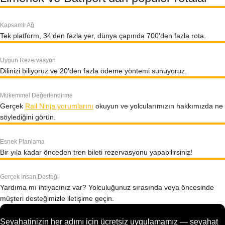
Kapsamlı Ağ
Tek platform, 34'den fazla yer, dünya çapında 700'den fazla rota.
Uygun Rezervasyon
Dilinizi biliyoruz ve 20'den fazla ödeme yöntemi sunuyoruz.
Mükemmel Değerlendirme
Gerçek
Rail Ninja yorumlarını
okuyun ve yolcularımızın hakkımızda ne
söylediğini görün.
Esnek Planlama
Bir yıla kadar önceden tren bileti rezervasyonu yapabilirsiniz!
Gerçek İnsan Desteği
Yardıma mı ihtiyacınız var? Yolculuğunuz sırasında veya öncesinde
müşteri desteğimizle iletişime geçin.
Seyahatinizin her adımı için ücretsiz uygulamamız — seyahat