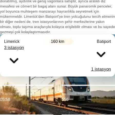
donatılmış, aydınlık ve geniş vagonlara sahiptir, ayrıca aralıklı diz
mesafesi ve cömert bir bagaj alanı sunar. Büyük panaromik penceler,
yol boyunca muhteşem manzarayı hayranlıkla seyretmek için
mükemmeldir. Limerick'den Batıport'ye tren yolcuğulunu tercih etmenin
bir diğer nedeni de, tren istasyonlarının şehir merkezlerine yakın
olması, toplu taşıma araçlarıyla kolayca erişilebilir olması ve bu sayede
gezmeyi çok kolaylaştırmasıdır.
Limerick
160 km
Batıport
3 istasyon
1 istasyon
En erken hareket:
En düşük fiyat:
05:58
$56