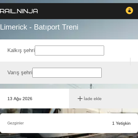
Limerick - Batıport Treni
Kalkış şehri
Varış şehri
13 Ağu 2026
İade ekle
1
Yetişkin
Gezginler