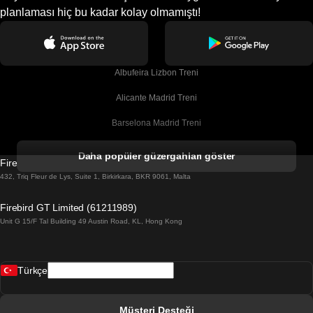
planlaması hiç bu kadar kolay olmamıştı!
Albufeira Lizbon Treni
Alicante Madrid Treni
Barselona Madrid Treni
Barselona Malaga Treni
Daha popüler güzergahları göster
Firebird GT Limited (OC 1451)
Barselona Sevilla Treni
432, Triq Fleur de Lys, Suite 1, Birkirkara, BKR 9061, Malta
Barselona Valensiya Treni
Firebird GT Limited (61211989)
Unit G 15/F Tal Building 49 Austin Road, KL, Hong Kong
Belfast Dublin Treni
Bergen Oslo Treni
Türkçe
Berlin Prag Treni
Bratislava Budapeşte Treni
Müşteri Desteği