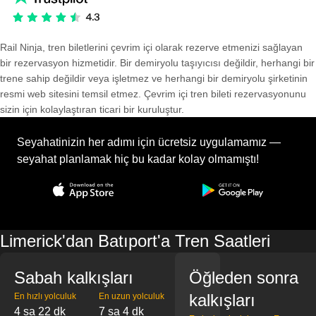
Rail Ninja, tren biletlerini çevrim içi olarak rezerve etmenizi sağlayan
bir rezervasyon hizmetidir. Bir demiryolu taşıyıcısı değildir, herhangi bir
trene sahip değildir veya işletmez ve herhangi bir demiryolu şirketinin
resmi web sitesini temsil etmez. Çevrim içi tren bileti rezervasyonunu
sizin için kolaylaştıran ticari bir kuruluştur.
Seyahatinizin her adımı için ücretsiz uygulamamız —
seyahat planlamak hiç bu kadar kolay olmamıştı!
Limerick'dan Batıport'a Tren Saatleri
Sabah kalkışları
Öğleden sonra
kalkışları
En hızlı yolculuk
En uzun yolculuk
4 sa 22 dk
7 sa 4 dk