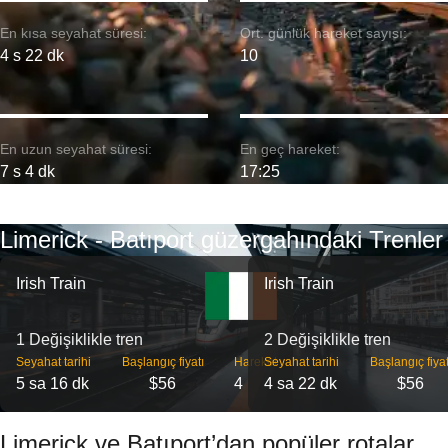
En kısa seyahat süresi:
Ort. günlük hareket sayısı:
4 s 22 dk
10
En uzun seyahat süresi:
En geç hareket:
7 s 4 dk
17:25
Limerick - Batıport güzergahındaki Trenler
Irish Train
Irish Train
1 Değişiklikle tren
2 Değişiklikle tren
Seyahat tarihi
Başlangıç ​​fiyatı
Hareket
Seyahat tarihi
Başlangıç ​​fiyat
5 sa 16 dk
$56
4
4 sa 22 dk
$56
Limerick ve Batıport’dan popüler rotalar