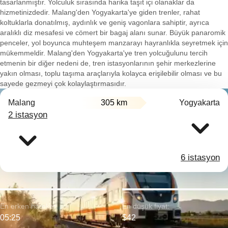
tasarlanmıştır. Yolculuk sırasında harika taşıt içi olanaklar da
hizmetinizdedir. Malang'den Yogyakarta'ye giden trenler, rahat
koltuklarla donatılmış, aydınlık ve geniş vagonlara sahiptir, ayrıca
aralıklı diz mesafesi ve cömert bir bagaj alanı sunar. Büyük panaromik
penceler, yol boyunca muhteşem manzarayı hayranlıkla seyretmek için
mükemmeldir. Malang'den Yogyakarta'ye tren yolcuğulunu tercih
etmenin bir diğer nedeni de, tren istasyonlarının şehir merkezlerine
yakın olması, toplu taşıma araçlarıyla kolayca erişilebilir olması ve bu
sayede gezmeyi çok kolaylaştırmasıdır.
Malang
305 km
Yogyakarta
2 istasyon
6 istasyon
En erken hareket:
En düşük fiyat:
05:25
$42