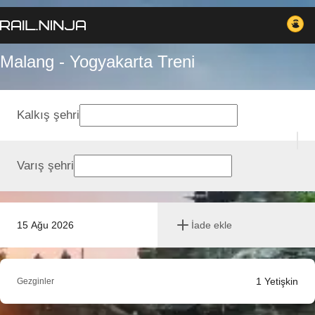
Malang - Yogyakarta Treni
Kalkış şehri
Varış şehri
15 Ağu 2026
İade ekle
1
Yetişkin
Gezginler