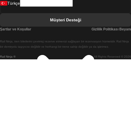
Türkçe
Berlin Prag Treni
Bratislava Budapeşte Treni
Müşteri Desteği
Budapeşte Bratislava Treni
Şartlar ve Koşullar
Gizlilik Politikası Beyanı
Budapeşte Prag Treni
Rail Ninja, tren biletlerini çevrimiçi rezerve etmenizi sağlayan bir rezervasyon hizmetidir. Rail Ninja
Budapeşte Viyana Treni
bir demiryolu taşıyıcısı değildir ve herhangi bir trene sahip değildir ya da işletmez.
Rail Ninja ®
All Rights Reserved © 2026
Busan Cheonan(Asan) Treni
Busan Seul Treni
Changwon Seul Treni
Cheonan(Asan) Busan Treni
Coimbra Lizbon Treni
Coimbra Porto Treni
Cork Dublin Treni