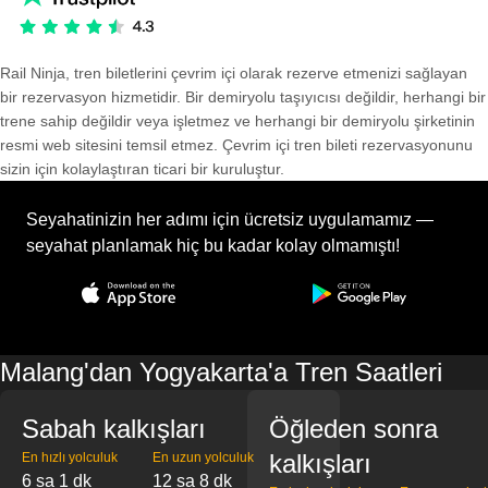
Rail Ninja, tren biletlerini çevrim içi olarak rezerve etmenizi sağlayan
bir rezervasyon hizmetidir. Bir demiryolu taşıyıcısı değildir, herhangi bir
trene sahip değildir veya işletmez ve herhangi bir demiryolu şirketinin
resmi web sitesini temsil etmez. Çevrim içi tren bileti rezervasyonunu
sizin için kolaylaştıran ticari bir kuruluştur.
Seyahatinizin her adımı için ücretsiz uygulamamız —
seyahat planlamak hiç bu kadar kolay olmamıştı!
Malang'dan Yogyakarta'a Tren Saatleri
Sabah kalkışları
Öğleden sonra
kalkışları
En hızlı yolculuk
En uzun yolculuk
6 sa 1 dk
12 sa 8 dk