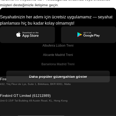
müşteri desteğimizle iletişime geçin.
Seyahatinizin her adımı için ücretsiz uygulamamız — seyahat
planlaması hiç bu kadar kolay olmamıştı!
Albufeira Lizbon Treni
Alicante Madrid Treni
Barselona Madrid Treni
Barselona Malaga Treni
Daha popüler güzergahları göster
Firebird GT Limited (OC 1451)
Barselona Sevilla Treni
432, Triq Fleur de Lys, Suite 1, Birkirkara, BKR 9061, Malta
Barselona Valensiya Treni
Firebird GT Limited (61211989)
Unit G 15/F Tal Building 49 Austin Road, KL, Hong Kong
Belfast Dublin Treni
Bergen Oslo Treni