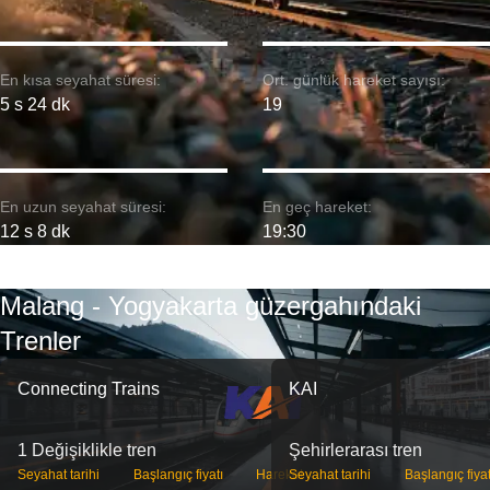
En kısa seyahat süresi:
Ort. günlük hareket sayısı:
5 s 24 dk
19
En uzun seyahat süresi:
En geç hareket:
12 s 8 dk
19:30
Malang - Yogyakarta güzergahındaki
Trenler
Connecting Trains
KAI
1 Değişiklikle tren
Şehirlerarası tren
Seyahat tarihi
Başlangıç ​​fiyatı
Hareket
Seyahat tarihi
Başlangıç ​​fiyat