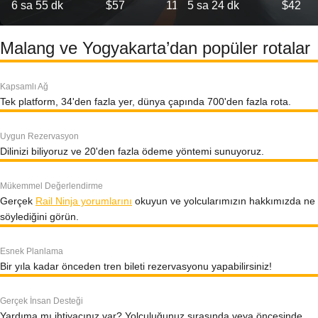
6 sa 55 dk
$57
11
5 sa 24 dk
$42
Malang ve Yogyakarta’dan popüler rotalar
Kapsamlı Ağ
Tek platform, 34'den fazla yer, dünya çapında 700'den fazla rota.
Uygun Rezervasyon
Dilinizi biliyoruz ve 20'den fazla ödeme yöntemi sunuyoruz.
Mükemmel Değerlendirme
Gerçek
Rail Ninja yorumlarını
okuyun ve yolcularımızın hakkımızda ne
söylediğini görün.
Esnek Planlama
Bir yıla kadar önceden tren bileti rezervasyonu yapabilirsiniz!
Gerçek İnsan Desteği
Yardıma mı ihtiyacınız var? Yolculuğunuz sırasında veya öncesinde