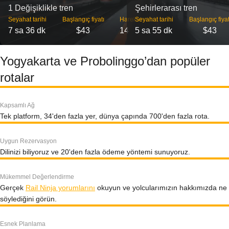
1 Değişiklikle tren
Şehirlerarası tren
Seyahat tarihi
Başlangıç ​​fiyatı
Hareket
Seyahat tarihi
Başlangıç ​​fiyat
7 sa 36 dk
$43
14
5 sa 55 dk
$43
Yogyakarta ve Probolinggo’dan popüler
rotalar
Kapsamlı Ağ
Tek platform, 34'den fazla yer, dünya çapında 700'den fazla rota.
Uygun Rezervasyon
Dilinizi biliyoruz ve 20'den fazla ödeme yöntemi sunuyoruz.
Mükemmel Değerlendirme
Gerçek
Rail Ninja yorumlarını
okuyun ve yolcularımızın hakkımızda ne
söylediğini görün.
Esnek Planlama