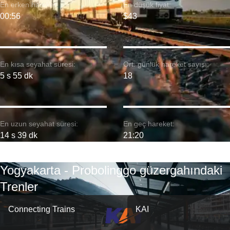
En erken hareket:
En düşük fiyat:
00:56
$43
En kısa seyahat süresi:
Ort. günlük hareket sayısı:
5 s 55 dk
18
En uzun seyahat süresi:
En geç hareket:
14 s 39 dk
21:20
Yogyakarta - Probolinggo güzergahındaki
Trenler
Connecting Trains
KAI