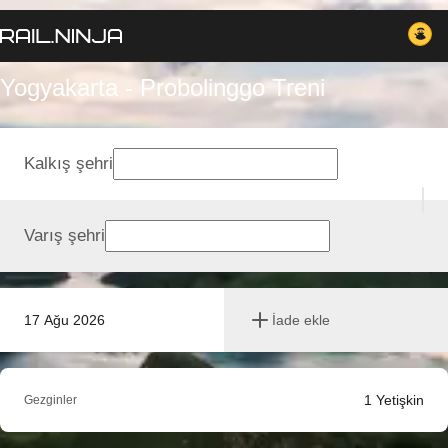
Yogyakarta - Probolinggo Treni
Kalkış şehri
Varış şehri
17 Ağu 2026
İade ekle
1
Yetişkin
Gezginler