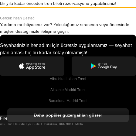
Bir yıla kadar önceden tren bileti rezervasyonu yapabilirsiniz!
Gerçek İnsan Desteği
Yardıma mı ihtiyacınız var? Yolculuğunuz sırasında veya öncesinde
müşteri desteğimizle iletişime geçin.
Seyahatinizin her adımı için ücretsiz uygulamamız — seyahat
planlaması hiç bu kadar kolay olmamıştı!
Albufeira Lizbon Treni
Alicante Madrid Treni
Barselona Madrid Treni
Barselona Malaga Treni
Daha popüler güzergahları göster
Firebird GT Limited (OC 1451)
Barselona Sevilla Treni
432, Triq Fleur de Lys, Suite 1, Birkirkara, BKR 9061, Malta
Barselona Valensiya Treni