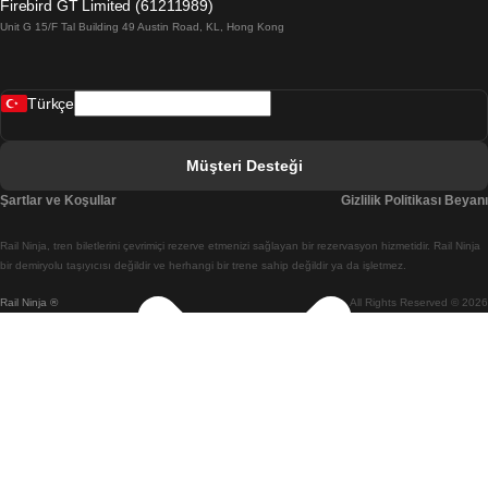
Firebird GT Limited (61211989)
Unit G 15/F Tal Building 49 Austin Road, KL, Hong Kong
Belfast Dublin Treni
Bergen Oslo Treni
Türkçe
Berlin Prag Treni
Bratislava Budapeşte Treni
Müşteri Desteği
Budapeşte Bratislava Treni
Şartlar ve Koşullar
Gizlilik Politikası Beyanı
Budapeşte Prag Treni
Rail Ninja, tren biletlerini çevrimiçi rezerve etmenizi sağlayan bir rezervasyon hizmetidir. Rail Ninja
Budapeşte Viyana Treni
bir demiryolu taşıyıcısı değildir ve herhangi bir trene sahip değildir ya da işletmez.
Rail Ninja ®
All Rights Reserved © 2026
Busan Cheonan(Asan) Treni
Busan Seul Treni
Changwon Seul Treni
Cheonan(Asan) Busan Treni
Coimbra Lizbon Treni