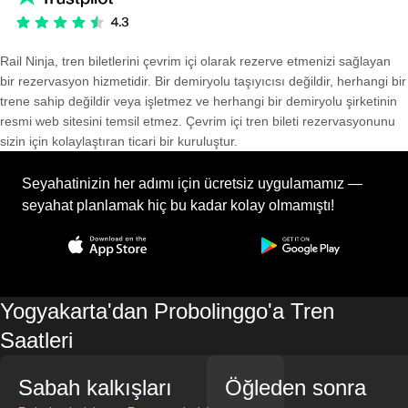
Rail Ninja, tren biletlerini çevrim içi olarak rezerve etmenizi sağlayan
bir rezervasyon hizmetidir. Bir demiryolu taşıyıcısı değildir, herhangi bir
trene sahip değildir veya işletmez ve herhangi bir demiryolu şirketinin
resmi web sitesini temsil etmez. Çevrim içi tren bileti rezervasyonunu
sizin için kolaylaştıran ticari bir kuruluştur.
Seyahatinizin her adımı için ücretsiz uygulamamız —
seyahat planlamak hiç bu kadar kolay olmamıştı!
Yogyakarta'dan Probolinggo'a Tren
Saatleri
Sabah kalkışları
Öğleden sonra