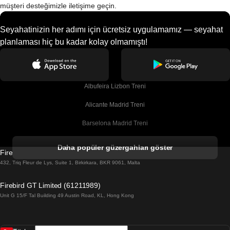
müşteri desteğimizle iletişime geçin.
Seyahatinizin her adımı için ücretsiz uygulamamız — seyahat
planlaması hiç bu kadar kolay olmamıştı!
Albufeira Lizbon Treni
Alicante Madrid Treni
Barselona Madrid Treni
Barselona Malaga Treni
Daha popüler güzergahları göster
Firebird GT Limited (OC 1451)
Barselona Sevilla Treni
432, Triq Fleur de Lys, Suite 1, Birkirkara, BKR 9061, Malta
Barselona Valensiya Treni
Firebird GT Limited (61211989)
Unit G 15/F Tal Building 49 Austin Road, KL, Hong Kong
Belfast Dublin Treni
Bergen Oslo Treni