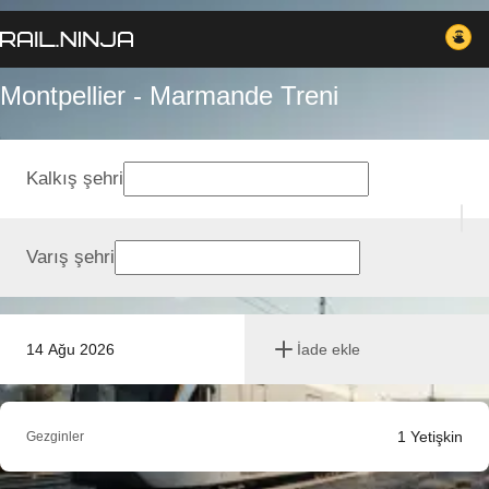
Montpellier - Marmande Treni
Kalkış şehri
Varış şehri
14 Ağu 2026
İade ekle
1
Yetişkin
Gezginler