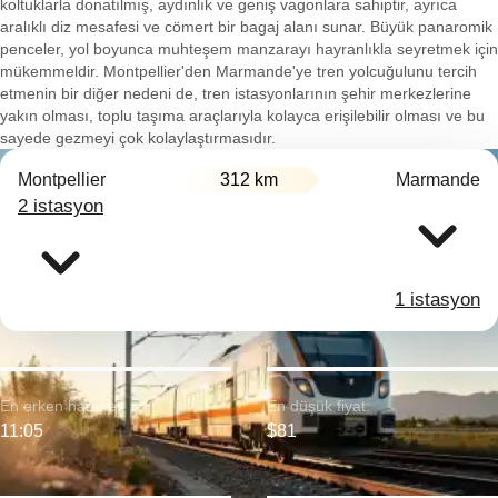
koltuklarla donatılmış, aydınlık ve geniş vagonlara sahiptir, ayrıca
aralıklı diz mesafesi ve cömert bir bagaj alanı sunar. Büyük panaromik
penceler, yol boyunca muhteşem manzarayı hayranlıkla seyretmek için
mükemmeldir. Montpellier'den Marmande'ye tren yolcuğulunu tercih
etmenin bir diğer nedeni de, tren istasyonlarının şehir merkezlerine
yakın olması, toplu taşıma araçlarıyla kolayca erişilebilir olması ve bu
sayede gezmeyi çok kolaylaştırmasıdır.
Montpellier
312 km
Marmande
2 istasyon
1 istasyon
En erken hareket:
En düşük fiyat:
11:05
$81