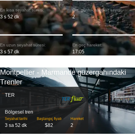
En kısa seyahat süresi:
Ort. günlük hareket sayısı:
3 s 52 dk
2
En uzun seyahat süresi:
En geç hareket:
3 s 57 dk
17:05
Montpellier - Marmande güzergahındaki
Trenler
TER
Bölgesel tren
Seyahat tarihi
Başlangıç ​​fiyatı
Hareket
3 sa 52 dk
$82
2