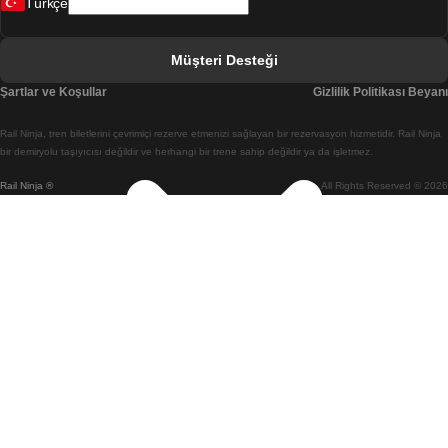
Türkçe
Berlin Prag Treni
Bratislava Budapeşte Treni
Müşteri Desteği
Budapeşte Bratislava Treni
Şartlar ve Koşullar
Gizlilik Politikası Beyanı
Budapeşte Prag Treni
Rail Ninja, tren biletlerini çevrimiçi rezerve etmenizi sağlayan bir rezervasyon hizmetidir. Rail Ninja
Budapeşte Viyana Treni
bir demiryolu taşıyıcısı değildir ve herhangi bir trene sahip değildir ya da işletmez.
Rail Ninja ®
All Rights Reserved © 2026
Busan Cheonan(Asan) Treni
Busan Seul Treni
Changwon Seul Treni
Cheonan(Asan) Busan Treni
Coimbra Lizbon Treni
Coimbra Porto Treni
Cork Dublin Treni
Daegu Seul Treni