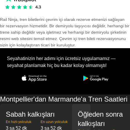
Rail Ninja, tren biletlerini çevrim içi olarak rezerve etmenizi sağlayan
bir rezervasyon hizmetidir. Bir demiryolu taşıyıcısı değildir, herhangi bir
trene sahip değildir veya işletmez ve herhangi bir demiryolu şirketinin
resmi web sitesini temsil etmez. Çevrim içi tren bileti rezervasyonunu
sizin için kolaylaştıran ticari bir kuruluştur.
Seyahatinizin her adımı için ücretsiz uygulamamız —
seyahat planlamak hiç bu kadar kolay olmamıştı!
Montpellier'dan Marmande'a Tren Saatleri
Sabah kalkışları
Öğleden sonra
kalkışları
En hızlı yolculuk
En uzun yolculuk
3 sa 52 dk
3 sa 52 dk