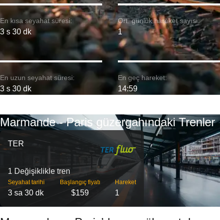
En kısa seyahat süresi:
Ort. günlük hareket sayısı:
3 s 30 dk
1
En uzun seyahat süresi:
En geç hareket:
3 s 30 dk
14:59
Marmande - Paris güzergahındaki Trenler
TER
1 Değişiklikle tren
Seyahat tarihi
Başlangıç ​​fiyatı
Hareket
3 sa 30 dk
$159
1