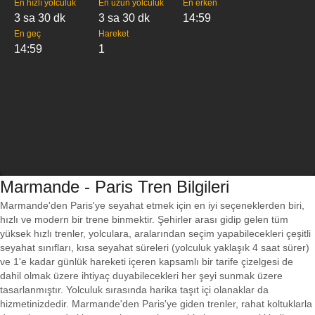
En hızlı yolculuk
En uzun yolculuk
En erken
3 sa 30 dk
3 sa 30 dk
14:59
En geç
Hareket
14:59
1
Marmande - Paris Tren Bilgileri
Marmande'den Paris'ye seyahat etmek için en iyi seçeneklerden biri,
hızlı ve modern bir trene binmektir. Şehirler arası gidip gelen tüm
yüksek hızlı trenler, yolculara, aralarından seçim yapabilecekleri çeşitli
seyahat sınıfları, kısa seyahat süreleri (yolculuk yaklaşık 4 saat sürer)
ve 1'e kadar günlük hareketi içeren kapsamlı bir tarife çizelgesi de
dahil olmak üzere ihtiyaç duyabilecekleri her şeyi sunmak üzere
tasarlanmıştır. Yolculuk sırasında harika taşıt içi olanaklar da
hizmetinizdedir. Marmande'den Paris'ye giden trenler, rahat koltuklarla