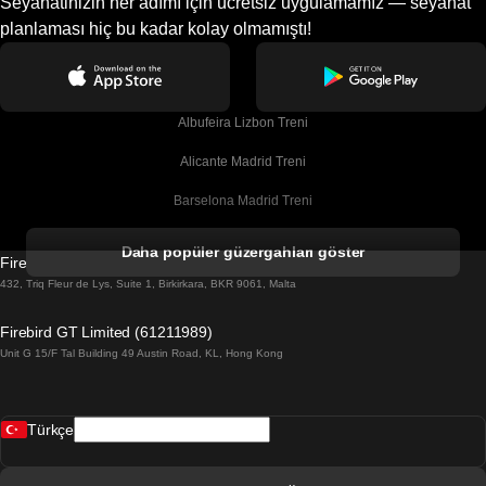
Seyahatinizin her adımı için ücretsiz uygulamamız — seyahat
planlaması hiç bu kadar kolay olmamıştı!
Albufeira Lizbon Treni
Alicante Madrid Treni
Barselona Madrid Treni
Barselona Malaga Treni
Daha popüler güzergahları göster
Firebird GT Limited (OC 1451)
Barselona Sevilla Treni
432, Triq Fleur de Lys, Suite 1, Birkirkara, BKR 9061, Malta
Barselona Valensiya Treni
Firebird GT Limited (61211989)
Unit G 15/F Tal Building 49 Austin Road, KL, Hong Kong
Belfast Dublin Treni
Bergen Oslo Treni
Türkçe
Berlin Prag Treni
Bratislava Budapeşte Treni