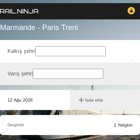
Marmande - Paris Treni
Kalkış şehri
Varış şehri
12 Ağu 2026
İade ekle
1
Yetişkin
Gezginler