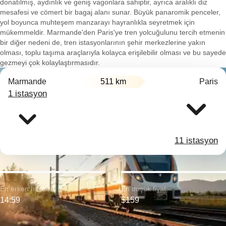
donatılmış, aydınlık ve geniş vagonlara sahiptir, ayrıca aralıklı diz
mesafesi ve cömert bir bagaj alanı sunar. Büyük panaromik penceler,
yol boyunca muhteşem manzarayı hayranlıkla seyretmek için
mükemmeldir. Marmande'den Paris'ye tren yolcuğulunu tercih etmenin
bir diğer nedeni de, tren istasyonlarının şehir merkezlerine yakın
olması, toplu taşıma araçlarıyla kolayca erişilebilir olması ve bu sayede
gezmeyi çok kolaylaştırmasıdır.
Marmande
511 km
Paris
1 istasyon
11 istasyon
En erken hareket:
En düşük fiyat:
14:59
$159