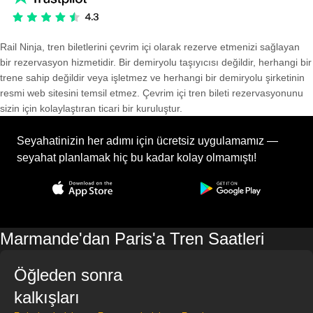
Rail Ninja, tren biletlerini çevrim içi olarak rezerve etmenizi sağlayan
bir rezervasyon hizmetidir. Bir demiryolu taşıyıcısı değildir, herhangi bir
trene sahip değildir veya işletmez ve herhangi bir demiryolu şirketinin
resmi web sitesini temsil etmez. Çevrim içi tren bileti rezervasyonunu
sizin için kolaylaştıran ticari bir kuruluştur.
Seyahatinizin her adımı için ücretsiz uygulamamız —
seyahat planlamak hiç bu kadar kolay olmamıştı!
Marmande'dan Paris'a Tren Saatleri
Öğleden sonra
kalkışları