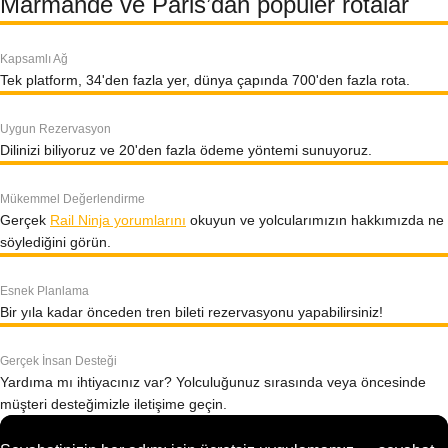
Marmande ve Paris’dan popüler rotalar
Kapsamlı Ağ
Tek platform, 34'den fazla yer, dünya çapında 700'den fazla rota.
Uygun Rezervasyon
Dilinizi biliyoruz ve 20'den fazla ödeme yöntemi sunuyoruz.
Mükemmel Değerlendirme
Gerçek
Rail Ninja yorumlarını
okuyun ve yolcularımızın hakkımızda ne
söylediğini görün.
Esnek Planlama
Bir yıla kadar önceden tren bileti rezervasyonu yapabilirsiniz!
Gerçek İnsan Desteği
Yardıma mı ihtiyacınız var? Yolculuğunuz sırasında veya öncesinde
müşteri desteğimizle iletişime geçin.