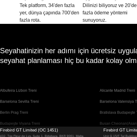
Tek platform, 34'den fazla
Dilinizi biliyoruz ve 20'd
yer, dünya çapında 700'den
fazla ödeme yöntemi
fazla rota.
sunuyoruz.
Seyahatinizin her adımı için ücretsiz uy
seyahat planlaması hiç bu kadar kolay olm
Albufeira Lizbon Treni
Alicante Madrid Treni
Barselona Sevilla Treni
Barselona Valensiya T
Berlin Prag Treni
Bratislava Budapeşte 
Budapeşte Viyana Treni
Busan Cheonan(Asan)
Firebird GT Limited (OC 1451)
Firebird GT Limi
Cheonan(Asan) Busan Treni
Coimbra Lizbon Treni
432, Triq Fleur de Lys, Suite 1, Birkirkara, BKR 9061, Malta
Unit G 15/F Tal Buildi