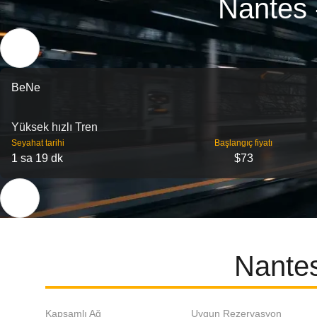
Nantes 
BeNe
Yüksek hızlı Tren
Seyahat tarihi
Başlangıç ​​fiyatı
1 sa 19 dk
$73
Nantes
Kapsamlı Ağ
Uygun Rezervasyon