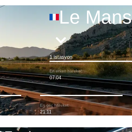
Le Mans
1 istasyon
En erken hareket:
07:04
En geç hareket:
21:11