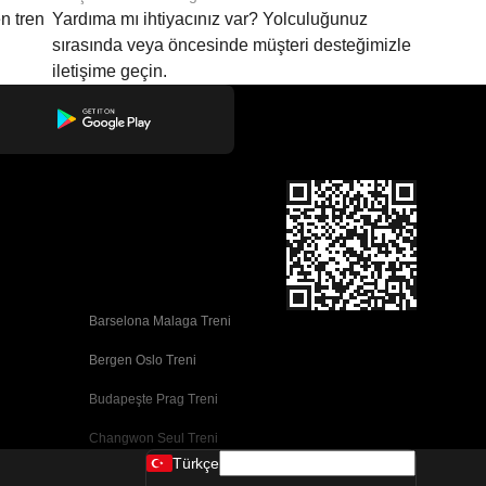
n tren
Yardıma mı ihtiyacınız var? Yolculuğunuz
sırasında veya öncesinde müşteri desteğimizle
iletişime geçin.
Barselona Malaga Treni
Bergen Oslo Treni
Budapeşte Prag Treni
Changwon Seul Treni
Türkçe
Cork Dublin Treni