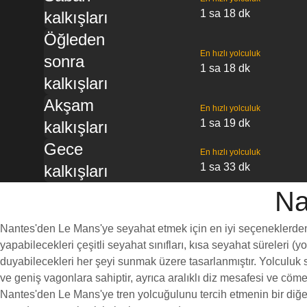
1 sa 18 dk
kalkışları
Öğleden
En hızlı yolculuk
sonra
1 sa 18 dk
kalkışları
Akşam
En hızlı yolculuk
1 sa 19 dk
kalkışları
Gece
En hızlı yolculuk
1 sa 33 dk
kalkışları
Na
Nantes'den Le Mans'ye seyahat etmek için en iyi seçeneklerden bi
yapabilecekleri çeşitli seyahat sınıfları, kısa seyahat süreleri (
duyabilecekleri her şeyi sunmak üzere tasarlanmıştır. Yolculuk sı
ve geniş vagonlara sahiptir, ayrıca aralıklı diz mesafesi ve c
Nantes'den Le Mans'ye tren yolcuğulunu tercih etmenin bir diğer 