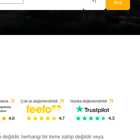
×
1
Ara
yorumeye göre
ulama
Çok iyi değerlendirildi
Harika değerlendirildi
ı değildir, herhangi bir trene sahip değildir veya