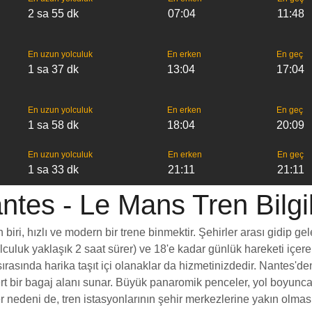
2 sa 55 dk
07:04
11:48
En uzun yolculuk
En erken
En geç
1 sa 37 dk
13:04
17:04
En uzun yolculuk
En erken
En geç
1 sa 58 dk
18:04
20:09
En uzun yolculuk
En erken
En geç
1 sa 33 dk
21:11
21:11
ntes - Le Mans Tren Bilgil
ri, hızlı ve modern bir trene binmektir. Şehirler arası gidip gel
yolculuk yaklaşık 2 saat sürer) ve 18'e kadar günlük hareketi içer
rasında harika taşıt içi olanaklar da hizmetinizdedir. Nantes'den
ömert bir bagaj alanı sunar. Büyük panaromik penceler, yol boy
nedeni de, tren istasyonlarının şehir merkezlerine yakın olması, 