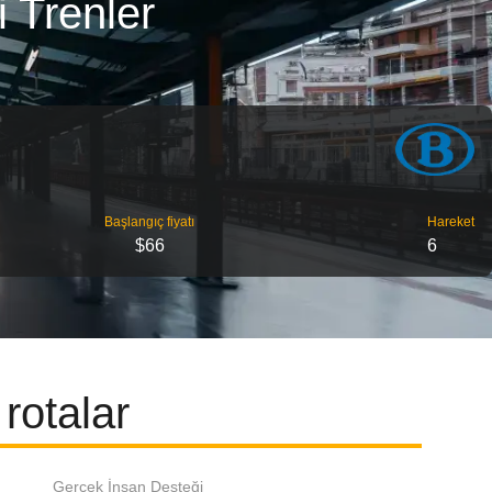
 Trenler
Başlangıç ​​fiyatı
Hareket
$66
6
rotalar
Gerçek İnsan Desteği