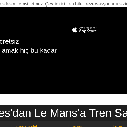
itesini temsil etmez. Çevrim içi tren bileti rezervasyonunu sizin i
cretsiz
lamak hiç bu kadar
es'dan Le Mans'a Tren Saa
En uzun yolculuk
En erken
En geç