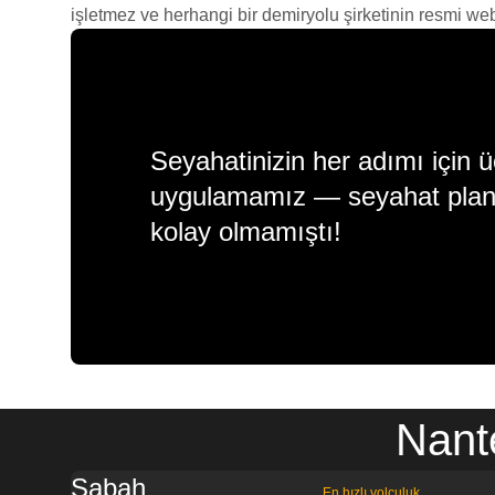
işletmez ve herhangi bir demiryolu şirketinin resmi web s
Seyahatinizin her adımı için ü
uygulamamız — seyahat plan
kolay olmamıştı!
Nant
Sabah
En hızlı yolculuk