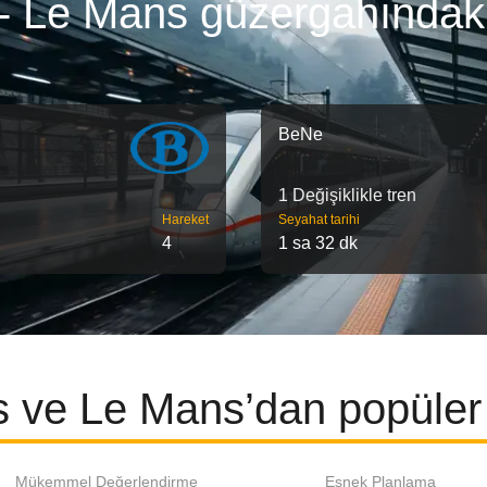
- Le Mans güzergahındaki
BeNe
1 Değişiklikle tren
Hareket
Seyahat tarihi
4
1 sa 32 dk
 ve Le Mans’dan popüler 
Mükemmel Değerlendirme
Esnek Planlama