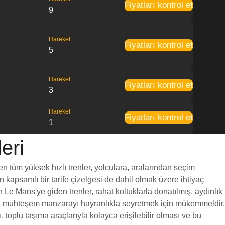
Fiyatları kontrol et
9
Hareket
Fiyatları kontrol et
5
Hareket
Fiyatları kontrol et
3
Hareket
Fiyatları kontrol et
1
eri
en tüm yüksek hızlı trenler, yolculara, aralarından seçim
en kapsamlı bir tarife çizelgesi de dahil olmak üzere ihtiyaç
 Le Mans'ye giden trenler, rahat koltuklarla donatılmış, aydınlık
unca muhteşem manzarayı hayranlıkla seyretmek için mükemmeldir.
toplu taşıma araçlarıyla kolayca erişilebilir olması ve bu