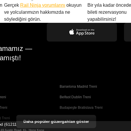
en
Gerçek
Rail Ninja yorumlarını
okuyun
Bir yıla kadar öncede
ve yolcularımızın hakkımızda ne
bileti rezervasyonu
söylediğini görün.
yapabilirsiniz!
gulamamız —
amıştı!
Barselona Madrid Treni
reni
Belfast Dublin Treni
Treni
Budapeşte Bratislava Treni
 Treni
Busan Seul Treni
Daha popüler güzergahları göster
ted (61211989)
Coimbra Porto Treni
ng 49 Austin Road, KL, Hong Kong