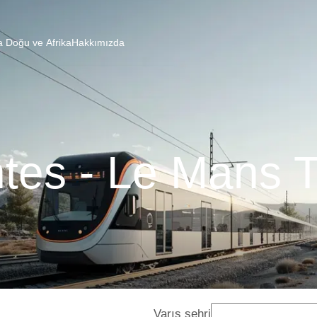
a Doğu ve Afrika
Hakkımızda
tes - Le Mans T
Varış şehri