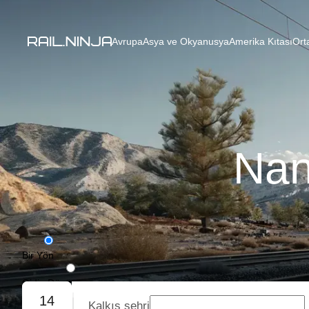
Avrupa
Asya ve Okyanusya
Amerika Kıtası
Ort
Nan
Bir Yön
Gidiş-Dönüş
14
Kalkış şehri