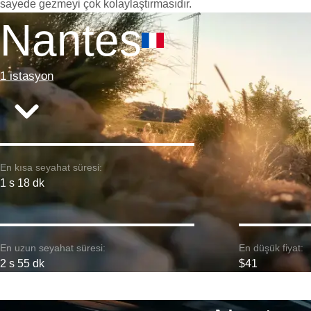
sayede gezmeyi çok kolaylaştırmasıdır.
Nantes
1 istasyon
En kısa seyahat süresi:
1 s 18 dk
En uzun seyahat süresi:
En düşük fiyat:
2 s 55 dk
$41