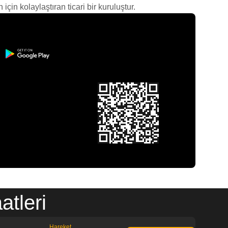
çin kolaylaştıran ticari bir kuruluştur.
tleri
Hareket