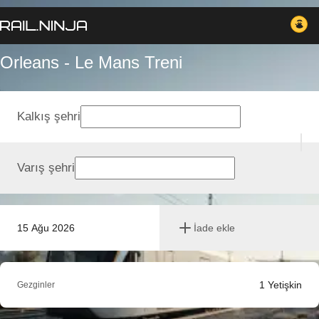
Orleans - Le Mans Treni
Kalkış şehri
Varış şehri
15 Ağu 2026
İade ekle
1
Yetişkin
Gezginler