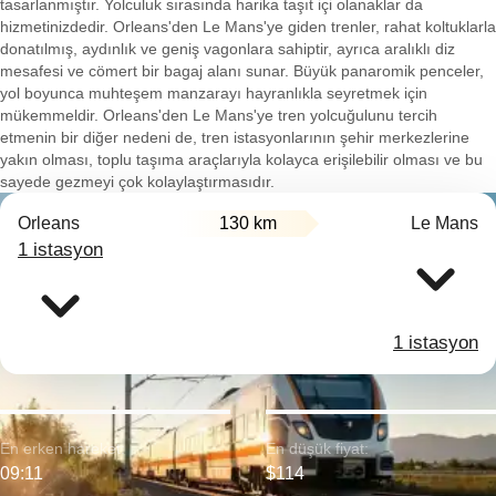
tasarlanmıştır. Yolculuk sırasında harika taşıt içi olanaklar da
hizmetinizdedir. Orleans'den Le Mans'ye giden trenler, rahat koltuklarla
donatılmış, aydınlık ve geniş vagonlara sahiptir, ayrıca aralıklı diz
mesafesi ve cömert bir bagaj alanı sunar. Büyük panaromik penceler,
yol boyunca muhteşem manzarayı hayranlıkla seyretmek için
mükemmeldir. Orleans'den Le Mans'ye tren yolcuğulunu tercih
etmenin bir diğer nedeni de, tren istasyonlarının şehir merkezlerine
yakın olması, toplu taşıma araçlarıyla kolayca erişilebilir olması ve bu
sayede gezmeyi çok kolaylaştırmasıdır.
Orleans
130 km
Le Mans
1 istasyon
1 istasyon
En erken hareket:
En düşük fiyat:
09:11
$114