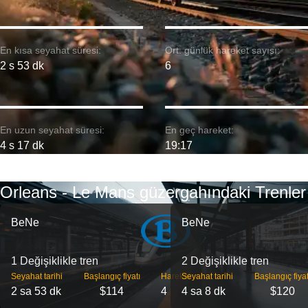
En kısa seyahat süresi:
Ort. günlük hareket sayısı:
2 s 53 dk
6
En uzun seyahat süresi:
En geç hareket:
4 s 17 dk
19:17
Orleans - Le Mans güzergahındaki Trenler
BeNe
BeNe
1 Değişiklikle tren
2 Değişiklikle tren
Seyahat tarihi
Başlangıç ​​fiyatı
Hareket
Seyahat tarihi
Başlangıç ​​fiyat
2 sa 53 dk
$114
4
4 sa 8 dk
$120