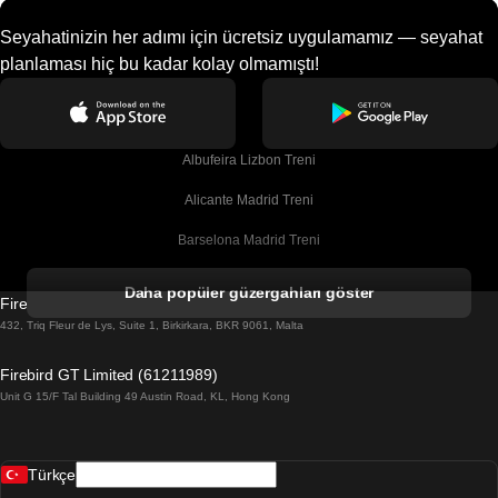
Seyahatinizin her adımı için ücretsiz uygulamamız — seyahat
planlaması hiç bu kadar kolay olmamıştı!
Albufeira Lizbon Treni
Alicante Madrid Treni
Barselona Madrid Treni
Barselona Malaga Treni
Daha popüler güzergahları göster
Firebird GT Limited (OC 1451)
Barselona Sevilla Treni
432, Triq Fleur de Lys, Suite 1, Birkirkara, BKR 9061, Malta
Barselona Valensiya Treni
Firebird GT Limited (61211989)
Unit G 15/F Tal Building 49 Austin Road, KL, Hong Kong
Belfast Dublin Treni
Bergen Oslo Treni
Türkçe
Berlin Prag Treni