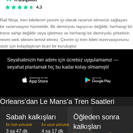
Rail Ninja, tren biletlerini çevrim içi olarak rezerve etmenizi sağlayan
bir rezervasyon hizmetidir. Bir demiryolu taşıyıcısı değildir, herhangi bir
trene sahip değildir veya işletmez ve herhangi bir demiryolu şirketinin
resmi web sitesini temsil etmez. Çevrim içi tren bileti rezervasyonunu
sizin için kolaylaştıran ticari bir kuruluştur.
Seyahatinizin her adımı için ücretsiz uygulamamız —
seyahat planlamak hiç bu kadar kolay olmamıştı!
Orleans'dan Le Mans'a Tren Saatleri
Sabah kalkışları
Öğleden sonra
kalkışları
En hızlı yolculuk
En uzun yolculuk
3 sa 47 dk
4 sa 17 dk