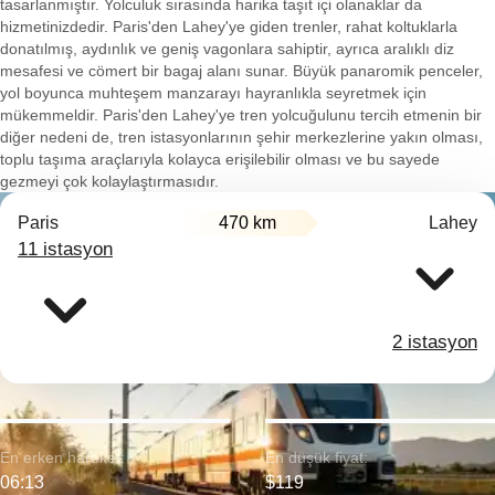
tasarlanmıştır. Yolculuk sırasında harika taşıt içi olanaklar da
hizmetinizdedir. Paris'den Lahey'ye giden trenler, rahat koltuklarla
donatılmış, aydınlık ve geniş vagonlara sahiptir, ayrıca aralıklı diz
mesafesi ve cömert bir bagaj alanı sunar. Büyük panaromik penceler,
yol boyunca muhteşem manzarayı hayranlıkla seyretmek için
mükemmeldir. Paris'den Lahey'ye tren yolcuğulunu tercih etmenin bir
diğer nedeni de, tren istasyonlarının şehir merkezlerine yakın olması,
toplu taşıma araçlarıyla kolayca erişilebilir olması ve bu sayede
gezmeyi çok kolaylaştırmasıdır.
Paris
470 km
Lahey
11 istasyon
2 istasyon
En erken hareket:
En düşük fiyat:
06:13
$119