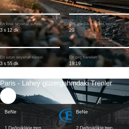
En kısa seyahat süresi:
Ort. günlük hareket sayısı:
3 s 12 dk
20
En uzun seyahat süresi:
En geç hareket:
3 s 55 dk
19:19
Paris - Lahey güzergahındaki Trenler
BeNe
BeNe
1 Değişiklikle tren
2 Değişiklikle tren