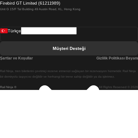
Firebird GT Limited (61211989)
Unit G 15/F Tal Building 49 Austin Road, KL, Hong Kong
Belfast Dublin Treni
Bergen Oslo Treni
Türkçe
Berlin Prag Treni
Bratislava Budapeşte Treni
Müşteri Desteği
Budapeşte Bratislava Treni
Şartlar ve Koşullar
Gizlilik Politikası Beyanı
Budapeşte Prag Treni
Rail Ninja, tren biletlerini çevrimiçi rezerve etmenizi sağlayan bir rezervasyon hizmetidir. Rail Ninja
Budapeşte Viyana Treni
bir demiryolu taşıyıcısı değildir ve herhangi bir trene sahip değildir ya da işletmez.
Rail Ninja ®
All Rights Reserved © 2026
Busan Cheonan(Asan) Treni
Busan Seul Treni
Changwon Seul Treni
Cheonan(Asan) Busan Treni
Coimbra Lizbon Treni