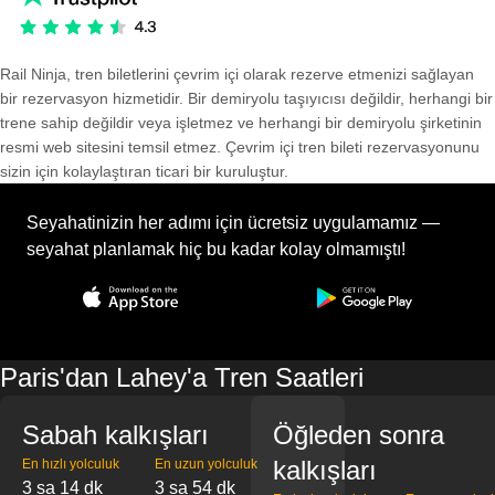
Rail Ninja, tren biletlerini çevrim içi olarak rezerve etmenizi sağlayan
bir rezervasyon hizmetidir. Bir demiryolu taşıyıcısı değildir, herhangi bir
trene sahip değildir veya işletmez ve herhangi bir demiryolu şirketinin
resmi web sitesini temsil etmez. Çevrim içi tren bileti rezervasyonunu
sizin için kolaylaştıran ticari bir kuruluştur.
Seyahatinizin her adımı için ücretsiz uygulamamız —
seyahat planlamak hiç bu kadar kolay olmamıştı!
Paris'dan Lahey'a Tren Saatleri
Sabah kalkışları
Öğleden sonra
kalkışları
En hızlı yolculuk
En uzun yolculuk
3 sa 14 dk
3 sa 54 dk