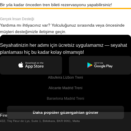
Bir yıla kadar önceden tren bileti rezervasyonu yapabilirsiniz!
Gerçek İnsan Desteği
Yardıma mı ihtiyacınız var? Yolculuğunuz sırasında veya öncesinde
müşteri desteğimizle iletişime geçin.
Seyahatinizin her adımı için ücretsiz uygulamamız — seyahat
planlaması hiç bu kadar kolay olmamıştı!
Albufeira Lizbon Treni
Alicante Madrid Treni
Barselona Madrid Treni
Barselona Malaga Treni
Daha popüler güzergahları göster
Firebird GT Limited (OC 1451)
Barselona Sevilla Treni
432, Triq Fleur de Lys, Suite 1, Birkirkara, BKR 9061, Malta
Barselona Valensiya Treni