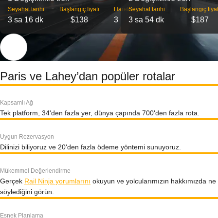
Seyahat tarihi
Başlangıç ​​fiyatı
Hareket
Seyahat tarihi
Başlangıç ​​fiyat
3 sa 16 dk
$138
3
3 sa 54 dk
$187
Paris ve Lahey’dan popüler rotalar
Kapsamlı Ağ
Tek platform, 34'den fazla yer, dünya çapında 700'den fazla rota.
Uygun Rezervasyon
Dilinizi biliyoruz ve 20'den fazla ödeme yöntemi sunuyoruz.
Mükemmel Değerlendirme
Gerçek
Rail Ninja yorumlarını
okuyun ve yolcularımızın hakkımızda ne
söylediğini görün.
Esnek Planlama