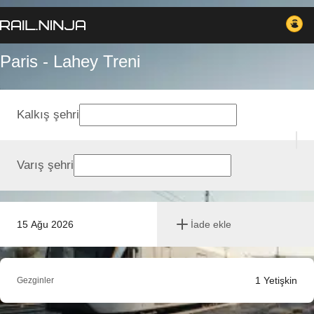
Paris - Lahey Treni
Kalkış şehri
Varış şehri
15 Ağu 2026
İade ekle
1
Yetişkin
Gezginler