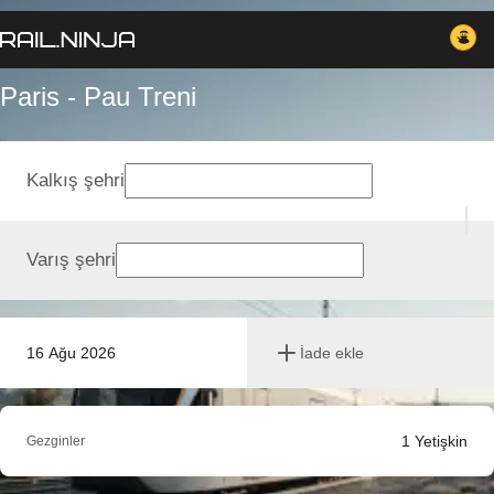
Paris - Pau Treni
Kalkış şehri
Varış şehri
16 Ağu 2026
İade ekle
1
Yetişkin
Gezginler