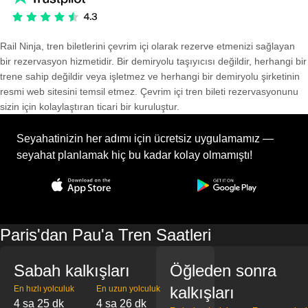
Rail Ninja, tren biletlerini çevrim içi olarak rezerve etmenizi sağlayan
bir rezervasyon hizmetidir. Bir demiryolu taşıyıcısı değildir, herhangi bir
trene sahip değildir veya işletmez ve herhangi bir demiryolu şirketinin
resmi web sitesini temsil etmez. Çevrim içi tren bileti rezervasyonunu
sizin için kolaylaştıran ticari bir kuruluştur.
Seyahatinizin her adımı için ücretsiz uygulamamız —
seyahat planlamak hiç bu kadar kolay olmamıştı!
Paris'dan Pau'a Tren Saatleri
Sabah kalkışları
Öğleden sonra
kalkışları
En hızlı yolculuk
En uzun yolculuk
4 sa 25 dk
4 sa 26 dk