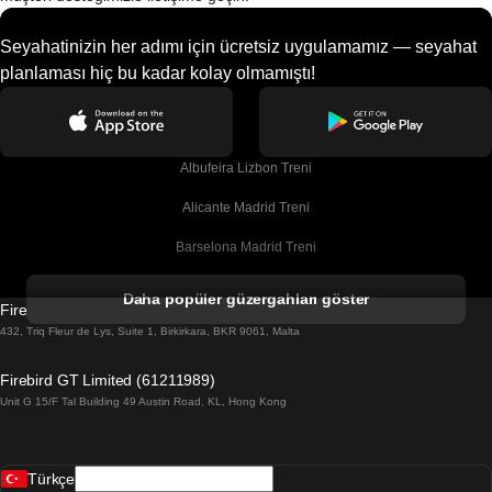
Seyahatinizin her adımı için ücretsiz uygulamamız — seyahat
planlaması hiç bu kadar kolay olmamıştı!
Albufeira Lizbon Treni
Alicante Madrid Treni
Barselona Madrid Treni
Barselona Malaga Treni
Daha popüler güzergahları göster
Firebird GT Limited (OC 1451)
Barselona Sevilla Treni
432, Triq Fleur de Lys, Suite 1, Birkirkara, BKR 9061, Malta
Barselona Valensiya Treni
Firebird GT Limited (61211989)
Unit G 15/F Tal Building 49 Austin Road, KL, Hong Kong
Belfast Dublin Treni
Bergen Oslo Treni
Türkçe
Berlin Prag Treni