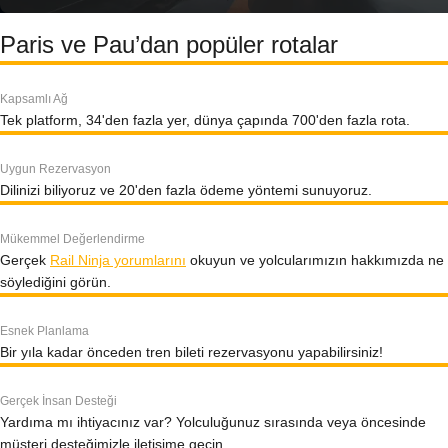
Paris ve Pau’dan popüler rotalar
Kapsamlı Ağ
Tek platform, 34'den fazla yer, dünya çapında 700'den fazla rota.
Uygun Rezervasyon
Dilinizi biliyoruz ve 20'den fazla ödeme yöntemi sunuyoruz.
Mükemmel Değerlendirme
Gerçek
Rail Ninja yorumlarını
okuyun ve yolcularımızın hakkımızda ne
söylediğini görün.
Esnek Planlama
Bir yıla kadar önceden tren bileti rezervasyonu yapabilirsiniz!
Gerçek İnsan Desteği
Yardıma mı ihtiyacınız var? Yolculuğunuz sırasında veya öncesinde
müşteri desteğimizle iletişime geçin.