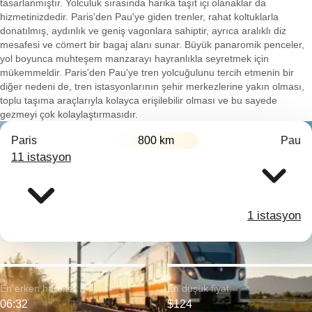
tasarlanmıştır. Yolculuk sırasında harika taşıt içi olanaklar da
hizmetinizdedir. Paris'den Pau'ye giden trenler, rahat koltuklarla
donatılmış, aydınlık ve geniş vagonlara sahiptir, ayrıca aralıklı diz
mesafesi ve cömert bir bagaj alanı sunar. Büyük panaromik penceler,
yol boyunca muhteşem manzarayı hayranlıkla seyretmek için
mükemmeldir. Paris'den Pau'ye tren yolcuğulunu tercih etmenin bir
diğer nedeni de, tren istasyonlarının şehir merkezlerine yakın olması,
toplu taşıma araçlarıyla kolayca erişilebilir olması ve bu sayede
gezmeyi çok kolaylaştırmasıdır.
Paris
800 km
Pau
11 istasyon
1 istasyon
En erken hareket:
En düşük fiyat:
06:32
$124