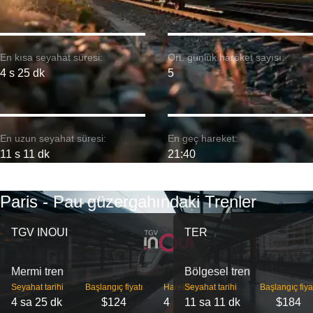
En kısa seyahat süresi:
Ort. günlük hareket sayısı:
4 s 25 dk
5
En uzun seyahat süresi:
En geç hareket:
11 s 11 dk
21:40
Paris - Pau güzergahındaki Trenler
TGV INOUI
TER
Mermi tren
Bölgesel tren
Seyahat tarihi
Başlangıç ​​fiyatı
Hareket
Seyahat tarihi
Başlangıç ​​fiya
4 sa 25 dk
$124
4
11 sa 11 dk
$184