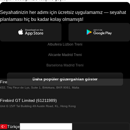
Seyahatinizin her adımı için ücretsiz uygulamamız — seyahat
planlaması hiç bu kadar kolay olmamıştı!
Albufeira Lizbon Treni
Alicante Madrid Treni
Barselona Madrid Treni
Barselona Malaga Treni
Daha popüler güzergahları göster
Firebird GT Limited (OC 1451)
Barselona Sevilla Treni
432, Triq Fleur de Lys, Suite 1, Birkirkara, BKR 9061, Malta
Barselona Valensiya Treni
Firebird GT Limited (61211989)
Unit G 15/F Tal Building 49 Austin Road, KL, Hong Kong
Belfast Dublin Treni
Bergen Oslo Treni
Türkçe
Berlin Prag Treni