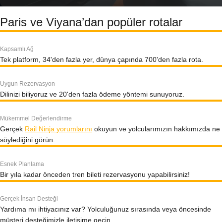
Paris ve Viyana’dan popüler rotalar
Kapsamlı Ağ
Tek platform, 34'den fazla yer, dünya çapında 700'den fazla rota.
Uygun Rezervasyon
Dilinizi biliyoruz ve 20'den fazla ödeme yöntemi sunuyoruz.
Mükemmel Değerlendirme
Gerçek
Rail Ninja yorumlarını
okuyun ve yolcularımızın hakkımızda ne
söylediğini görün.
Esnek Planlama
Bir yıla kadar önceden tren bileti rezervasyonu yapabilirsiniz!
Gerçek İnsan Desteği
Yardıma mı ihtiyacınız var? Yolculuğunuz sırasında veya öncesinde
müşteri desteğimizle iletişime geçin.