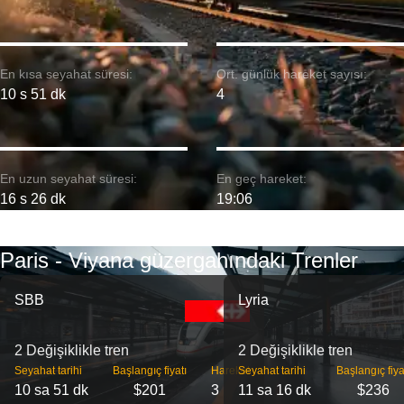
En kısa seyahat süresi:
Ort. günlük hareket sayısı:
10 s 51 dk
4
En uzun seyahat süresi:
En geç hareket:
16 s 26 dk
19:06
Paris - Viyana güzergahındaki Trenler
SBB
Lyria
2 Değişiklikle tren
2 Değişiklikle tren
Seyahat tarihi
Başlangıç ​​fiyatı
Hareket
Seyahat tarihi
Başlangıç ​​fiya
10 sa 51 dk
$201
3
11 sa 16 dk
$236