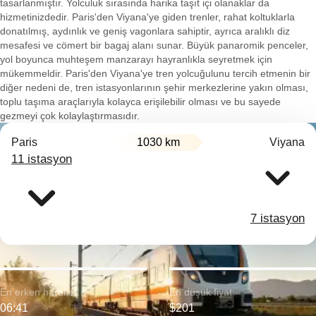
tasarlanmıştır. Yolculuk sırasında harika taşıt içi olanaklar da
hizmetinizdedir. Paris'den Viyana'ye giden trenler, rahat koltuklarla
donatılmış, aydınlık ve geniş vagonlara sahiptir, ayrıca aralıklı diz
mesafesi ve cömert bir bagaj alanı sunar. Büyük panaromik penceler,
yol boyunca muhteşem manzarayı hayranlıkla seyretmek için
mükemmeldir. Paris'den Viyana'ye tren yolcuğulunu tercih etmenin bir
diğer nedeni de, tren istasyonlarının şehir merkezlerine yakın olması,
toplu taşıma araçlarıyla kolayca erişilebilir olması ve bu sayede
gezmeyi çok kolaylaştırmasıdır.
Paris
1030 km
Viyana
11 istasyon
7 istasyon
En erken hareket:
En düşük fiyat:
06:41
$201