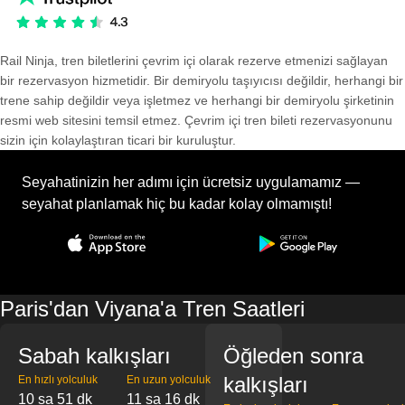
Rail Ninja, tren biletlerini çevrim içi olarak rezerve etmenizi sağlayan
bir rezervasyon hizmetidir. Bir demiryolu taşıyıcısı değildir, herhangi bir
trene sahip değildir veya işletmez ve herhangi bir demiryolu şirketinin
resmi web sitesini temsil etmez. Çevrim içi tren bileti rezervasyonunu
sizin için kolaylaştıran ticari bir kuruluştur.
Seyahatinizin her adımı için ücretsiz uygulamamız —
seyahat planlamak hiç bu kadar kolay olmamıştı!
Paris'dan Viyana'a Tren Saatleri
Sabah kalkışları
Öğleden sonra
kalkışları
En hızlı yolculuk
En uzun yolculuk
10 sa 51 dk
11 sa 16 dk