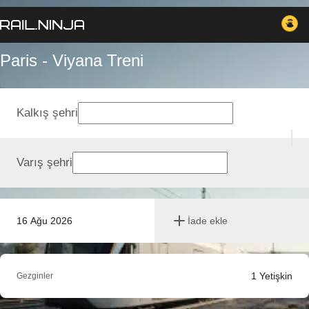
Paris - Viyana Treni
Kalkış şehri
Varış şehri
16 Ağu 2026
İade ekle
1
Yetişkin
Gezginler