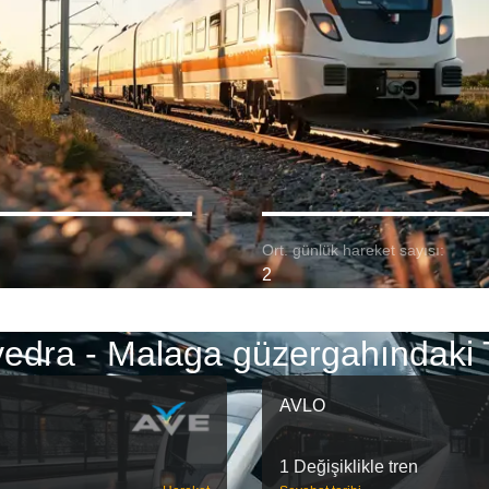
Ort. günlük hareket sayısı:
2
edra - Malaga güzergahındaki 
AVLO
1 Değişiklikle tren