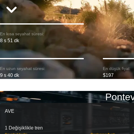
En kısa seyahat süresi:
8 s 51 dk
En uzun seyahat süresi:
En düşük fiyat:
9 s 40 dk
$197
Pontev
AVE
1 Değişiklikle tren