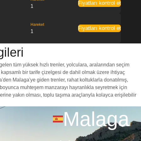
Fiyatları kontrol et
1
Hareket
Fiyatları kontrol et
1
ileri
gelen tüm yüksek hızlı trenler, yolculara, aralarından seçim
 kapsamlı bir tarife çizelgesi de dahil olmak üzere ihtiyaç
a'den Malaga'ye giden trenler, rahat koltuklarla donatılmış,
yol boyunca muhteşem manzarayı hayranlıkla seyretmek için
ne yakın olması, toplu taşıma araçlarıyla kolayca erişilebilir
Malaga