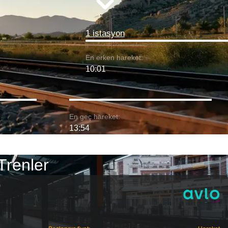
1 istasyon
En erken hareket:
10:01
En geç hareket:
13:54
Trenler