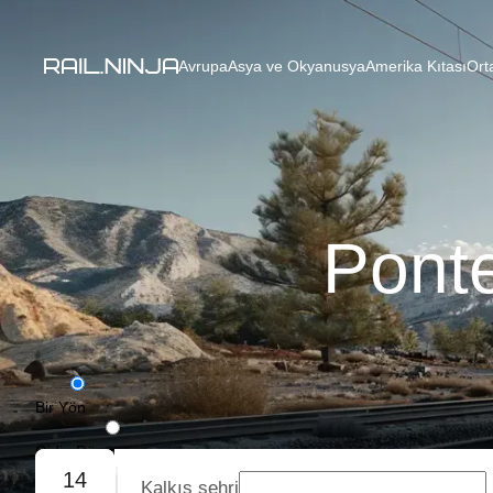
Avrupa
Asya ve Okyanusya
Amerika Kıtası
Ort
Ponte
Bir Yön
Gidiş-Dönüş
14
Kalkış şehri