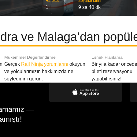
Hareket
Seyahat tarihi
1
9 sa 40 dk
dra ve Malaga’dan popüler
Mükemmel Değerlendirme
Esnek Planlama
en
Gerçek
Rail Ninja yorumlarını
okuyun
Bir yıla kadar öncede
ve yolcularımızın hakkımızda ne
bileti rezervasyonu
söylediğini görün.
yapabilirsiniz!
gulamamız —
amıştı!