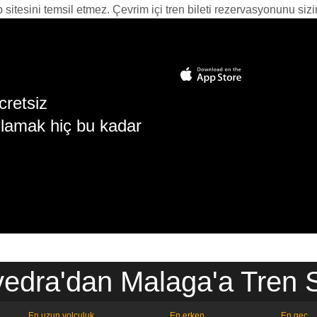
itesini temsil etmez. Çevrim içi tren bileti rezervasyonunu sizin i
cretsiz
lamak hiç bu kadar
edra'dan Malaga'a Tren S
En uzun yolculuk
En erken
En geç