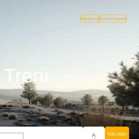
Biletlerim
Kontrol paneli
 Treni
Yolcuları