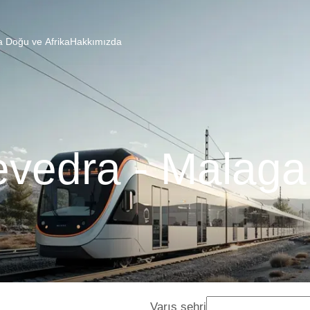
a Doğu ve Afrika
Hakkımızda
vedra - Malaga
Varış şehri