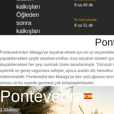
9 sa 40 dk
kalkışları
Öğleden
En hızlı yolculuk
sonra
8 sa 51 dk
kalkışları
Pont
Pontevedra'den Malaga'ye seyahat etmek için en iyi seçeneklerden
yapabilecekleri çeşitli seyahat sınıfları, kısa seyahat süreleri (
duyabilecekleri her şeyi sunmak üzere tasarlanmıştır. Yolculuk s
aydınlık ve geniş vagonlara sahiptir, ayrıca aralıklı diz mesaf
mükemmeldir. Pontevedra'den Malaga'ye tren yolcuğulunu tercih et
olması ve bu sayede gezmeyi çok kolaylaştırmasıdır.
Pontevedra
1 istasyon