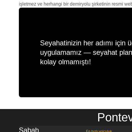
işletmez ve herhangi bir demiryolu şirketinin resmi web s
Seyahatinizin her adımı için ü
uygulamamız — seyahat plan
kolay olmamıştı!
Pontev
Sabah
En hızlı yolculuk