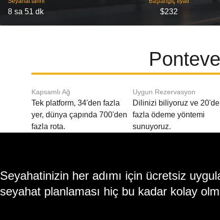
Seyahat tarihi
Başlangıç ​​fiyatı
8 sa 51 dk
$232
Ponteve
Kapsamlı Ağ
Uygun Rezervasyon
Tek platform, 34'den fazla
Dilinizi biliyoruz ve 20'd
yer, dünya çapında 700'den
fazla ödeme yöntemi
fazla rota.
sunuyoruz.
Seyahatinizin her adımı için ücretsiz uy
seyahat planlaması hiç bu kadar kolay olm