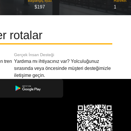
Başlangıç ​​fiyatı
Hareket
$197
1
 rotalar
Gerçek İnsan Desteği
n tren
Yardıma mı ihtiyacınız var? Yolculuğunuz
sırasında veya öncesinde müşteri desteğimizle
iletişime geçin.