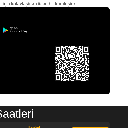
çin kolaylaştıran ticari bir kuruluştur.
aatleri
Hareket