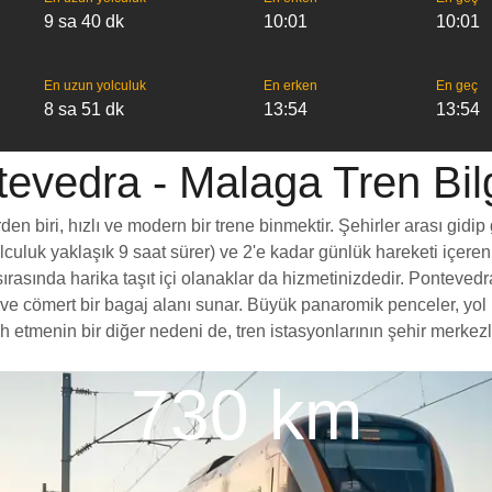
9 sa 40 dk
10:01
10:01
En uzun yolculuk
En erken
En geç
8 sa 51 dk
13:54
13:54
evedra - Malaga Tren Bilg
 biri, hızlı ve modern bir trene binmektir. Şehirler arası gidip 
yolculuk yaklaşık 9 saat sürer) ve 2'e kadar günlük hareketi içeren
ırasında harika taşıt içi olanaklar da hizmetinizdedir. Pontevedr
esi ve cömert bir bagaj alanı sunar. Büyük panaromik penceler, 
menin bir diğer nedeni de, tren istasyonlarının şehir merkezleri
730 km