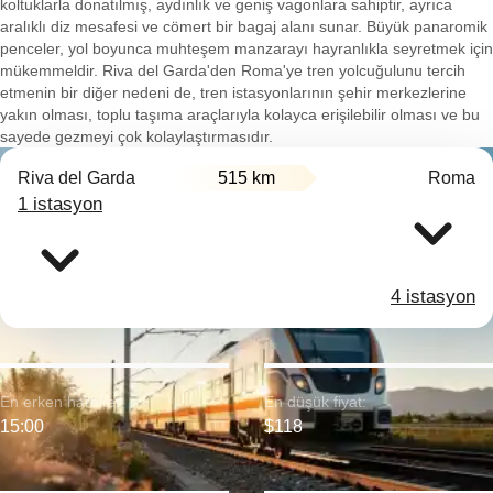
koltuklarla donatılmış, aydınlık ve geniş vagonlara sahiptir, ayrıca
aralıklı diz mesafesi ve cömert bir bagaj alanı sunar. Büyük panaromik
penceler, yol boyunca muhteşem manzarayı hayranlıkla seyretmek için
mükemmeldir. Riva del Garda'den Roma'ye tren yolcuğulunu tercih
etmenin bir diğer nedeni de, tren istasyonlarının şehir merkezlerine
yakın olması, toplu taşıma araçlarıyla kolayca erişilebilir olması ve bu
sayede gezmeyi çok kolaylaştırmasıdır.
Riva del Garda
515 km
Roma
1 istasyon
4 istasyon
En erken hareket:
En düşük fiyat:
15:00
$118