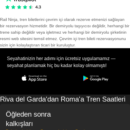
Rail Ninja, tren biletlerini çevrim içi olarak rezerve etmenizi sağlayan
bir rezervasyon hizmetidir. Bir demiryolu taşıyıcısı değildir, herhangi bir
trene sahip değildir veya işletmez ve herhangi bir demiryolu şirketinin
resmi web sitesini temsil etmez. Çevrim içi tren bileti rezervasyonunu
sizin için kolaylaştıran ticari bir kuruluştur.
Seyahatinizin her adımı için ücretsiz uygulamamız —
seyahat planlamak hiç bu kadar kolay olmamıştı!
Riva del Garda'dan Roma'a Tren Saatleri
Öğleden sonra
kalkışları