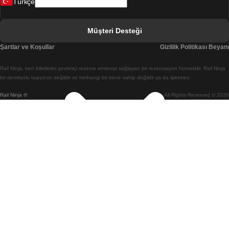
Türkçe
Berlin Prag Treni
Bratislava Budapeşte Treni
Müşteri Desteği
Budapeşte Bratislava Treni
Şartlar ve Koşullar
Gizlilik Politikası Beyanı
Budapeşte Prag Treni
Rail Ninja, tren biletlerini çevrimiçi rezerve etmenizi sağlayan bir rezervasyon hizmetidir. Rail Ninja
Budapeşte Viyana Treni
bir demiryolu taşıyıcısı değildir ve herhangi bir trene sahip değildir ya da işletmez.
Rail Ninja ®
All Rights Reserved © 2026
Busan Cheonan(Asan) Treni
Busan Seul Treni
Changwon Seul Treni
Cheonan(Asan) Busan Treni
Coimbra Lizbon Treni
Coimbra Porto Treni
Cork Dublin Treni
Daegu Seul Treni