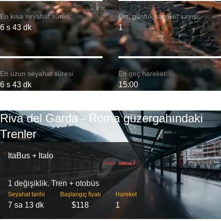
En kısa seyahat süresi:
Ort. günlük hareket sayısı:
6 s 43 dk
1
En uzun seyahat süresi:
En geç hareket:
6 s 43 dk
15:00
Riva del Garda - Roma güzergahındaki
Trenler
ItaBus + Italo
1 değişiklik. Tren + otobüs
Seyahat tarihi
Başlangıç ​​fiyatı
Hareket
7 sa 13 dk
$118
1