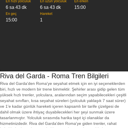
En hızlı yolculuk
En uzun yolculuk
En erken
6 sa 43 dk
6 sa 43 dk
15:00
En geç
Hareket
15:00
1
Riva del Garda - Roma Tren Bilgileri
Riva del Garda'den Roma'ye seyahat etmek için en iyi seçeneklerden
biri, hızlı ve modern bir trene binmektir. Şehirler arası gidip gelen tüm
yüksek hızlı trenler, yolculara, aralarından seçim yapabilecekleri çeşitli
seyahat sınıfları, kısa seyahat süreleri (yolculuk yaklaşık 7 saat sürer)
ve 1'e kadar günlük hareketi içeren kapsamlı bir tarife çizelgesi de
dahil olmak üzere ihtiyaç duyabilecekleri her şeyi sunmak üzere
tasarlanmıştır. Yolculuk sırasında harika taşıt içi olanaklar da
hizmetinizdedir. Riva del Garda'den Roma'ye giden trenler, rahat