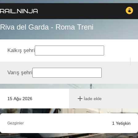
Riva del Garda - Roma Treni
Kalkış şehri
Varış şehri
15 Ağu 2026
İade ekle
1
Yetişkin
Gezginler