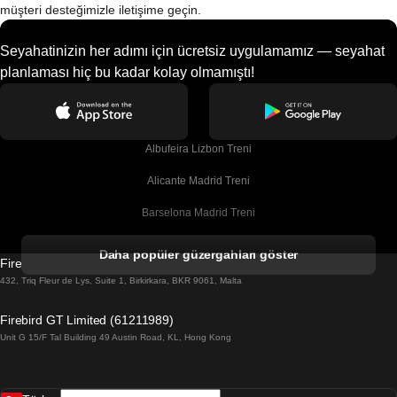
müşteri desteğimizle iletişime geçin.
Seyahatinizin her adımı için ücretsiz uygulamamız — seyahat
planlaması hiç bu kadar kolay olmamıştı!
Albufeira Lizbon Treni
Alicante Madrid Treni
Barselona Madrid Treni
Barselona Malaga Treni
Daha popüler güzergahları göster
Firebird GT Limited (OC 1451)
Barselona Sevilla Treni
432, Triq Fleur de Lys, Suite 1, Birkirkara, BKR 9061, Malta
Barselona Valensiya Treni
Firebird GT Limited (61211989)
Unit G 15/F Tal Building 49 Austin Road, KL, Hong Kong
Belfast Dublin Treni
Bergen Oslo Treni