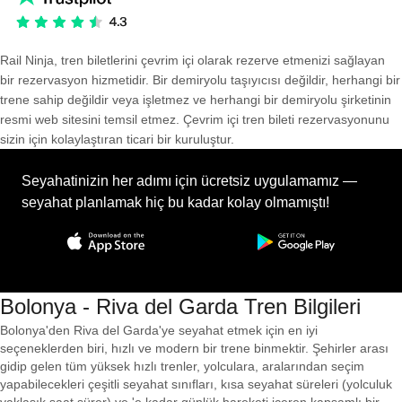
Rail Ninja, tren biletlerini çevrim içi olarak rezerve etmenizi sağlayan
bir rezervasyon hizmetidir. Bir demiryolu taşıyıcısı değildir, herhangi bir
trene sahip değildir veya işletmez ve herhangi bir demiryolu şirketinin
resmi web sitesini temsil etmez. Çevrim içi tren bileti rezervasyonunu
sizin için kolaylaştıran ticari bir kuruluştur.
Seyahatinizin her adımı için ücretsiz uygulamamız —
seyahat planlamak hiç bu kadar kolay olmamıştı!
Bolonya - Riva del Garda Tren Bilgileri
Bolonya'den Riva del Garda'ye seyahat etmek için en iyi
seçeneklerden biri, hızlı ve modern bir trene binmektir. Şehirler arası
gidip gelen tüm yüksek hızlı trenler, yolculara, aralarından seçim
yapabilecekleri çeşitli seyahat sınıfları, kısa seyahat süreleri (yolculuk