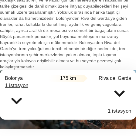
yaklaşık saat sürer) ve 'e kadar günlük hareketi içeren kapsamlı bir
tarife çizelgesi de dahil olmak üzere ihtiyaç duyabilecekleri her şeyi
sunmak üzere tasarlanmıştır. Yolculuk sırasında harika taşıt içi
olanaklar da hizmetinizdedir. Bolonya'den Riva del Garda'ye giden
trenler, rahat koltuklarla donatılmış, aydınlık ve geniş vagonlara
sahiptir, ayrıca aralıklı diz mesafesi ve cömert bir bagaj alanı sunar.
Büyük panaromik penceler, yol boyunca muhteşem manzarayı
hayranlıkla seyretmek için mükemmeldir. Bolonya'den Riva del
Garda'ye tren yolcuğulunu tercih etmenin bir diğer nedeni de, tren
istasyonlarının şehir merkezlerine yakın olması, toplu taşıma
araçlarıyla kolayca erişilebilir olması ve bu sayede gezmeyi çok
kolaylaştırmasıdır.
Bolonya
175 km
Riva del Garda
1 istasyon
1 istasyon