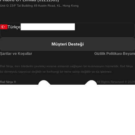
Unit G 15/F Tal Building 49 Austin Road, KL, Hong Kong
Belfast Dublin Treni
Bergen Oslo Treni
Türkçe
Berlin Prag Treni
Bratislava Budapeşte Treni
Müşteri Desteği
Budapeşte Bratislava Treni
Şartlar ve Koşullar
Gizlilik Politikası Beyanı
Budapeşte Prag Treni
Rail Ninja, tren biletlerini çevrimiçi rezerve etmenizi sağlayan bir rezervasyon hizmetidir. Rail Ninja
Budapeşte Viyana Treni
bir demiryolu taşıyıcısı değildir ve herhangi bir trene sahip değildir ya da işletmez.
Rail Ninja ®
All Rights Reserved © 2026
Busan Cheonan(Asan) Treni
Busan Seul Treni
Changwon Seul Treni
Cheonan(Asan) Busan Treni
Coimbra Lizbon Treni