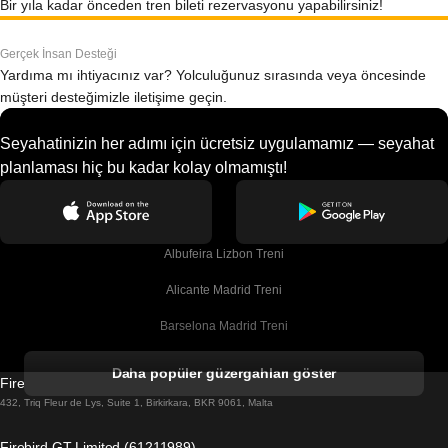
Bir yıla kadar önceden tren bileti rezervasyonu yapabilirsiniz!
Gerçek İnsan Desteği
Yardıma mı ihtiyacınız var? Yolculuğunuz sırasında veya öncesinde
müşteri desteğimizle iletişime geçin.
Seyahatinizin her adımı için ücretsiz uygulamamız — seyahat
planlaması hiç bu kadar kolay olmamıştı!
Albufeira Lizbon Treni
Alicante Madrid Treni
Barselona Madrid Treni
Barselona Malaga Treni
Daha popüler güzergahları göster
Firebird GT Limited (OC 1451)
Barselona Sevilla Treni
432, Triq Fleur de Lys, Suite 1, Birkirkara, BKR 9061, Malta
Barselona Valensiya Treni
Firebird GT Limited (61211989)