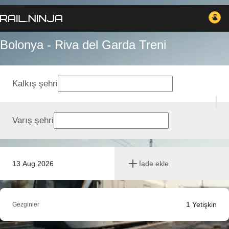
Bolonya - Riva del Garda Treni
Kalkış şehri
Varış şehri
13 Aug 2026
İade ekle
1
Yetişkin
Gezginler