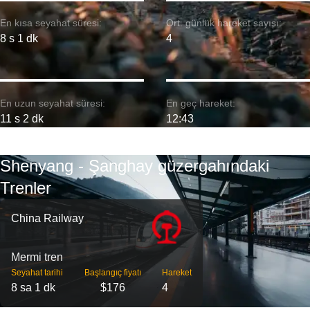
En kısa seyahat süresi:
Ort. günlük hareket sayısı:
8 s 1 dk
4
En uzun seyahat süresi:
En geç hareket:
11 s 2 dk
12:43
Shenyang - Şanghay güzergahındaki
Trenler
China Railway
Mermi tren
Seyahat tarihi
Başlangıç ​​fiyatı
Hareket
8 sa 1 dk
$176
4