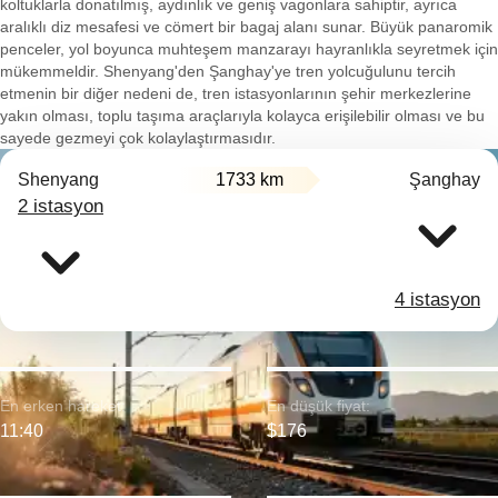
koltuklarla donatılmış, aydınlık ve geniş vagonlara sahiptir, ayrıca
aralıklı diz mesafesi ve cömert bir bagaj alanı sunar. Büyük panaromik
penceler, yol boyunca muhteşem manzarayı hayranlıkla seyretmek için
mükemmeldir. Shenyang'den Şanghay'ye tren yolcuğulunu tercih
etmenin bir diğer nedeni de, tren istasyonlarının şehir merkezlerine
yakın olması, toplu taşıma araçlarıyla kolayca erişilebilir olması ve bu
sayede gezmeyi çok kolaylaştırmasıdır.
Shenyang
1733 km
Şanghay
2 istasyon
4 istasyon
En erken hareket:
En düşük fiyat:
11:40
$176