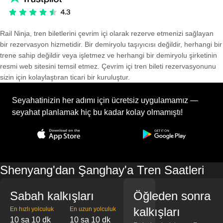
Rail Ninja, tren biletlerini çevrim içi olarak rezerve etmenizi sağlayan
bir rezervasyon hizmetidir. Bir demiryolu taşıyıcısı değildir, herhangi bir
trene sahip değildir veya işletmez ve herhangi bir demiryolu şirketinin
resmi web sitesini temsil etmez. Çevrim içi tren bileti rezervasyonunu
sizin için kolaylaştıran ticari bir kuruluştur.
Seyahatinizin her adımı için ücretsiz uygulamamız —
seyahat planlamak hiç bu kadar kolay olmamıştı!
Shenyang'dan Şanghay'a Tren Saatleri
Sabah kalkışları
Öğleden sonra
kalkışları
En hızlı yolculuk
En uzun yolculuk
10 sa 10 dk
10 sa 10 dk