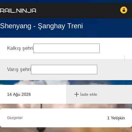
Shenyang - Şanghay Treni
Kalkış şehri
Varış şehri
14 Ağu 2026
İade ekle
1
Yetişkin
Gezginler