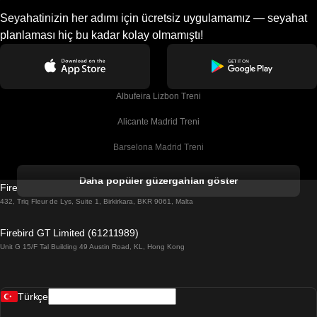
Seyahatinizin her adımı için ücretsiz uygulamamız — seyahat
planlaması hiç bu kadar kolay olmamıştı!
Albufeira Lizbon Treni
Alicante Madrid Treni
Barselona Madrid Treni
Barselona Malaga Treni
Daha popüler güzergahları göster
Firebird GT Limited (OC 1451)
Barselona Sevilla Treni
432, Triq Fleur de Lys, Suite 1, Birkirkara, BKR 9061, Malta
Barselona Valensiya Treni
Firebird GT Limited (61211989)
Unit G 15/F Tal Building 49 Austin Road, KL, Hong Kong
Belfast Dublin Treni
Bergen Oslo Treni
Türkçe
Berlin Prag Treni