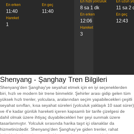
En hızlı yolculuk
En uzun yo
En erken
En geç
8 sa 1 dk
11 sa 2 
11:40
11:40
En erken
En geç
Hareket
12:06
12:43
1
Hareket
3
Shenyang - Şanghay Tren Bilgileri
Shenyang'den Şanghay'ye seyahat etmek için en iyi seçeneklerden
biri, hızlı ve modern bir trene binmektir. Şehirler arası gidip gelen tüm
yüksek hızlı trenler, yolculara, aralarından seçim yapabilecekleri çeşitli
seyahat sınıfları, kısa seyahat süreleri (yolculuk yaklaşık 10 saat sürer)
ve 4'e kadar günlük hareketi içeren kapsamlı bir tarife çizelgesi de
dahil olmak üzere ihtiyaç duyabilecekleri her şeyi sunmak üzere
tasarlanmıştır. Yolculuk sırasında harika taşıt içi olanaklar da
hizmetinizdedir. Shenyang'den Şanghay'ye giden trenler, rahat