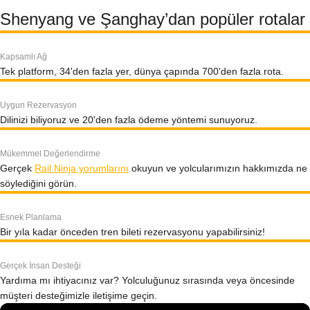
Shenyang ve Şanghay’dan popüler rotalar
Kapsamlı Ağ
Tek platform, 34'den fazla yer, dünya çapında 700'den fazla rota.
Uygun Rezervasyon
Dilinizi biliyoruz ve 20'den fazla ödeme yöntemi sunuyoruz.
Mükemmel Değerlendirme
Gerçek
Rail Ninja yorumlarını
okuyun ve yolcularımızın hakkımızda ne
söylediğini görün.
Esnek Planlama
Bir yıla kadar önceden tren bileti rezervasyonu yapabilirsiniz!
Gerçek İnsan Desteği
Yardıma mı ihtiyacınız var? Yolculuğunuz sırasında veya öncesinde
müşteri desteğimizle iletişime geçin.