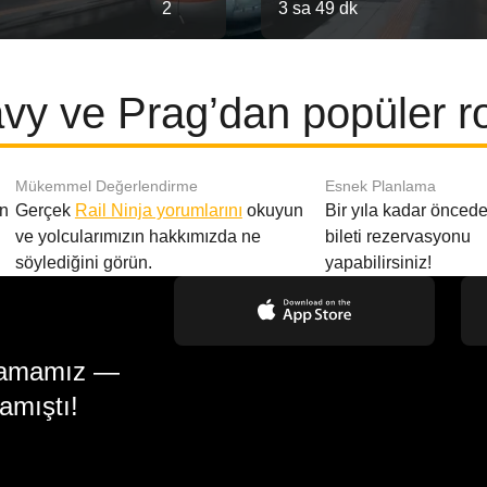
2
3 sa 49 dk
avy ve Prag’dan popüler ro
Mükemmel Değerlendirme
Esnek Planlama
en
Gerçek
Rail Ninja yorumlarını
okuyun
Bir yıla kadar öncede
ve yolcularımızın hakkımızda ne
bileti rezervasyonu
söylediğini görün.
yapabilirsiniz!
gulamamız —
amıştı!