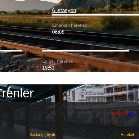
6 istasyon
En erken hareket:
06:08
En geç hareket:
19:51
Trenler
Başlangıç ​​fiyatı
Hareket