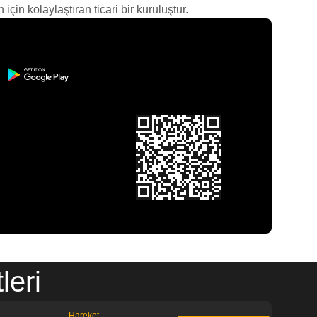
çin kolaylaştıran ticari bir kuruluştur.
leri
Hareket