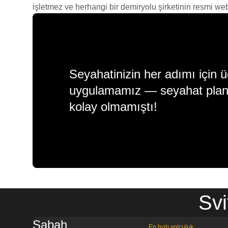
işletmez ve herhangi bir demiryolu şirketinin resmi web s
Seyahatinizin her adımı için ü
uygulamamız — seyahat plan
kolay olmamıştı!
Svi
Sabah
En hızlı yolculuk