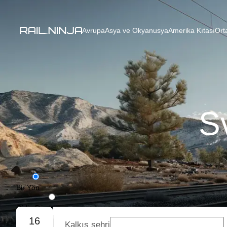
Avrupa
Asya ve Okyanusya
Amerika Kıtası
Ort
Sv
Bir Yön
Gidiş-Dönüş
16
Kalkış şehri