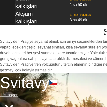
1 sa 50 dk
kalkışları
Akşam
En hızlı yolculuk
3 sa 49 dk
kalkışları
Svitavy'den Prag'ye seyahat etmek için en iyi seçeneklerden biri,
yapabilecekleri çeşitli seyahat sınıfları, kısa seyahat süreleri (
duyabilecekleri her şeyi sunmak üzere tasarlanmıştır. Yolculuk sı
geniş vagonlara sahiptir, ayrıca aralıklı diz mesafesi ve cöme
Svitavy'den Prag'ye tren yolcuğulunu tercih etmenin bir diğer ne
gezmeyi çok kolaylaştırmasıdır.
Svitavy
1 istasyon