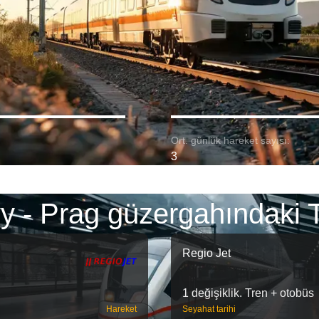
Ort. günlük hareket sayısı:
3
y - Prag güzergahındaki 
Regio Jet
1 değişiklik. Tren + otobüs
Hareket
Seyahat tarihi