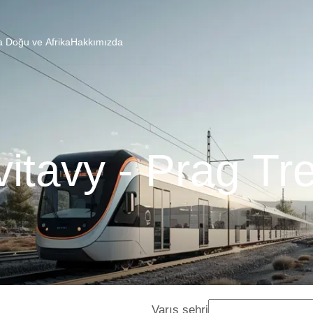
a Doğu ve Afrika
Hakkımızda
itavy - Prag Tr
Varış şehri