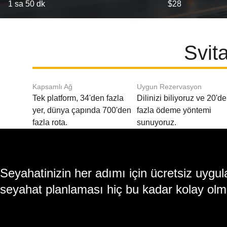
1 sa 50 dk
$28
Svit
Kapsamlı Ağ
Uygun Rezervasyon
Tek platform, 34'den fazla
Dilinizi biliyoruz ve 20'd
yer, dünya çapında 700'den
fazla ödeme yöntemi
fazla rota.
sunuyoruz.
Seyahatinizin her adımı için ücretsiz uy
seyahat planlaması hiç bu kadar kolay olm