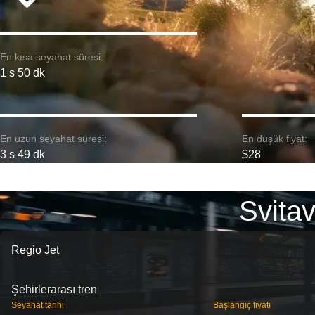
En kısa seyahat süresi:
1 s 50 dk
En uzun seyahat süresi:
En düşük fiyat:
3 s 49 dk
$28
Svitav
Regio Jet
Şehirlerarası tren
Seyahat tarihi
Başlangıç ​​fiyatı