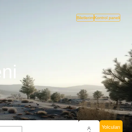
Biletlerim
Kontrol paneli
eni
Yolcuları