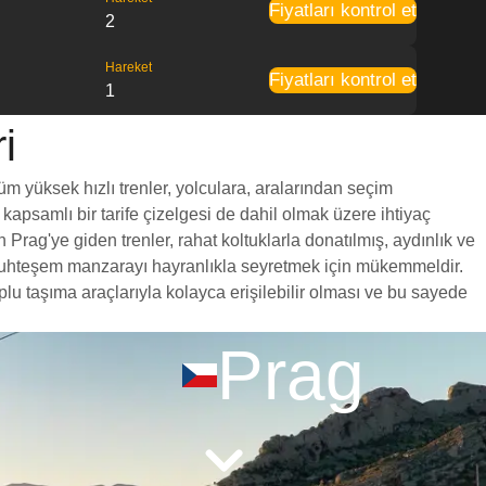
Fiyatları kontrol et
2
Hareket
Fiyatları kontrol et
1
i
üm yüksek hızlı trenler, yolculara, aralarından seçim
 kapsamlı bir tarife çizelgesi de dahil olmak üzere ihtiyaç
 Prag'ye giden trenler, rahat koltuklarla donatılmış, aydınlık ve
a muhteşem manzarayı hayranlıkla seyretmek için mükemmeldir.
plu taşıma araçlarıyla kolayca erişilebilir olması ve bu sayede
Prag