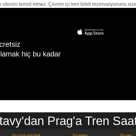
itesini temsil etmez. Çevrim içi tren bileti rezervasyonunu sizin i
cretsiz
lamak hiç bu kadar
tavy'dan Prag'a Tren Saat
En uzun yolculuk
En erken
En geç