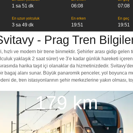
1 sa 51 dk
06:08
07:08
En uzun yolculuk
En erken
En geç
3 sa 49 dk
19:51
19:51
Svitavy - Prag Tren Bilgiler
 hızlı ve modern bir trene binmektir. Şehirler arası gidip gelen t
yolculuk yaklaşık 2 saat sürer) ve 3'e kadar günlük hareketi içeren
rasında harika taşıt içi olanaklar da hizmetinizdedir. Svitavy'den
rt bir bagaj alanı sunar. Büyük panaromik penceler, yol boyunc
deni de, tren istasyonlarının şehir merkezlerine yakın olması, to
179 km