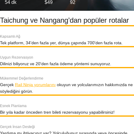
54 dk
$49
92
Taichung ve Nangang’dan popüler rotalar
Kapsamlı Ağ
Tek platform, 34'den fazla yer, dünya çapında 700'den fazla rota.
Uygun Rezervasyon
Dilinizi biliyoruz ve 20'den fazla ödeme yöntemi sunuyoruz.
Mükemmel Değerlendirme
Gerçek
Rail Ninja yorumlarını
okuyun ve yolcularımızın hakkımızda ne
söylediğini görün.
Esnek Planlama
Bir yıla kadar önceden tren bileti rezervasyonu yapabilirsiniz!
Gerçek İnsan Desteği
Yardıma mı ihtiyacınız var? Yolculuğunuz sırasında veya öncesinde