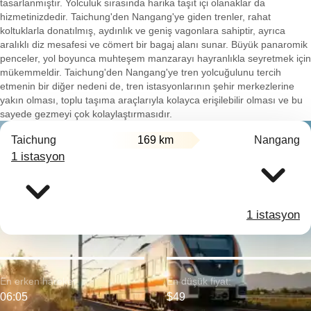
tasarlanmıştır. Yolculuk sırasında harika taşıt içi olanaklar da
hizmetinizdedir. Taichung'den Nangang'ye giden trenler, rahat
koltuklarla donatılmış, aydınlık ve geniş vagonlara sahiptir, ayrıca
aralıklı diz mesafesi ve cömert bir bagaj alanı sunar. Büyük panaromik
penceler, yol boyunca muhteşem manzarayı hayranlıkla seyretmek için
mükemmeldir. Taichung'den Nangang'ye tren yolcuğulunu tercih
etmenin bir diğer nedeni de, tren istasyonlarının şehir merkezlerine
yakın olması, toplu taşıma araçlarıyla kolayca erişilebilir olması ve bu
sayede gezmeyi çok kolaylaştırmasıdır.
Taichung
169 km
Nangang
1 istasyon
1 istasyon
En erken hareket:
En düşük fiyat:
06:05
$49