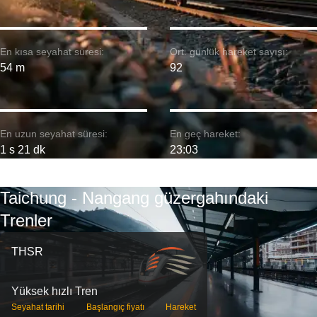
En kısa seyahat süresi:
Ort. günlük hareket sayısı:
54 m
92
En uzun seyahat süresi:
En geç hareket:
1 s 21 dk
23:03
Taichung - Nangang güzergahındaki
Trenler
THSR
Yüksek hızlı Tren
Seyahat tarihi
Başlangıç ​​fiyatı
Hareket