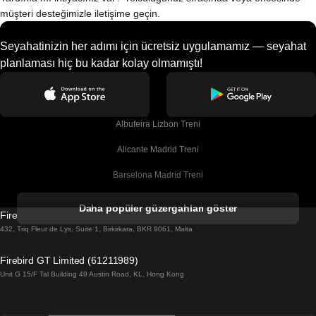
müşteri desteğimizle iletişime geçin.
Seyahatinizin her adımı için ücretsiz uygulamamız — seyahat
planlaması hiç bu kadar kolay olmamıştı!
Albufeira Lizbon Treni
Alicante Madrid Treni
Barselona Madrid Treni
Barselona Malaga Treni
Daha popüler güzergahları göster
Firebird GT Limited (OC 1451)
Barselona Sevilla Treni
432, Triq Fleur de Lys, Suite 1, Birkirkara, BKR 9061, Malta
Barselona Valensiya Treni
Firebird GT Limited (61211989)
Unit G 15/F Tal Building 49 Austin Road, KL, Hong Kong
Belfast Dublin Treni
Bergen Oslo Treni