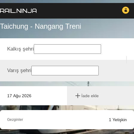
Taichung - Nangang Treni
Kalkış şehri
Varış şehri
17 Ağu 2026
İade ekle
1
Yetişkin
Gezginler