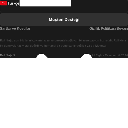
Türkçe
Berlin Prag Treni
Bratislava Budapeşte Treni
Müşteri Desteği
Budapeşte Bratislava Treni
Şartlar ve Koşullar
Gizlilik Politikası Beyanı
Budapeşte Prag Treni
Rail Ninja, tren biletlerini çevrimiçi rezerve etmenizi sağlayan bir rezervasyon hizmetidir. Rail Ninja
Budapeşte Viyana Treni
bir demiryolu taşıyıcısı değildir ve herhangi bir trene sahip değildir ya da işletmez.
Rail Ninja ®
All Rights Reserved © 2026
Busan Cheonan(Asan) Treni
Busan Seul Treni
Changwon Seul Treni
Cheonan(Asan) Busan Treni
Coimbra Lizbon Treni
Coimbra Porto Treni
Cork Dublin Treni