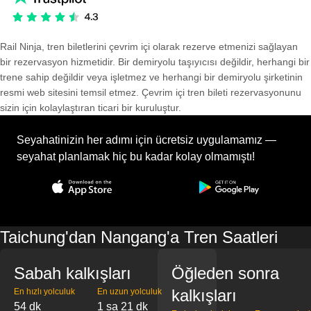
Rail Ninja, tren biletlerini çevrim içi olarak rezerve etmenizi sağlayan
bir rezervasyon hizmetidir. Bir demiryolu taşıyıcısı değildir, herhangi bir
trene sahip değildir veya işletmez ve herhangi bir demiryolu şirketinin
resmi web sitesini temsil etmez. Çevrim içi tren bileti rezervasyonunu
sizin için kolaylaştıran ticari bir kuruluştur.
Seyahatinizin her adımı için ücretsiz uygulamamız —
seyahat planlamak hiç bu kadar kolay olmamıştı!
Taichung'dan Nangang'a Tren Saatleri
Sabah kalkışları
Öğleden sonra
kalkışları
En hızlı yolculuk
En uzun yolculuk
54 dk
1 sa 21 dk