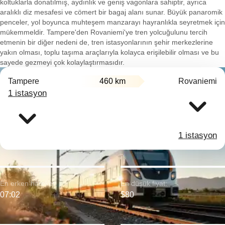
koltuklarla donatılmış, aydınlık ve geniş vagonlara sahiptir, ayrıca
aralıklı diz mesafesi ve cömert bir bagaj alanı sunar. Büyük panaromik
penceler, yol boyunca muhteşem manzarayı hayranlıkla seyretmek için
mükemmeldir. Tampere'den Rovaniemi'ye tren yolcuğulunu tercih
etmenin bir diğer nedeni de, tren istasyonlarının şehir merkezlerine
yakın olması, toplu taşıma araçlarıyla kolayca erişilebilir olması ve bu
sayede gezmeyi çok kolaylaştırmasıdır.
Tampere
460 km
Rovaniemi
1 istasyon
1 istasyon
En erken hareket:
En düşük fiyat:
07:02
$80