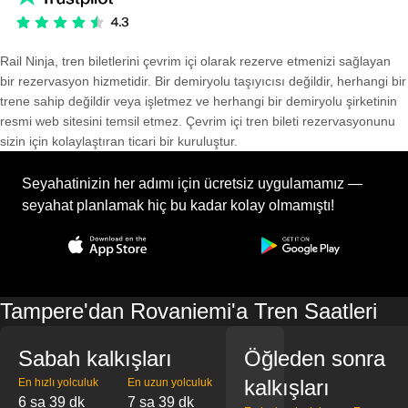
Rail Ninja, tren biletlerini çevrim içi olarak rezerve etmenizi sağlayan
bir rezervasyon hizmetidir. Bir demiryolu taşıyıcısı değildir, herhangi bir
trene sahip değildir veya işletmez ve herhangi bir demiryolu şirketinin
resmi web sitesini temsil etmez. Çevrim içi tren bileti rezervasyonunu
sizin için kolaylaştıran ticari bir kuruluştur.
Seyahatinizin her adımı için ücretsiz uygulamamız —
seyahat planlamak hiç bu kadar kolay olmamıştı!
Tampere'dan Rovaniemi'a Tren Saatleri
Sabah kalkışları
Öğleden sonra
kalkışları
En hızlı yolculuk
En uzun yolculuk
6 sa 39 dk
7 sa 39 dk