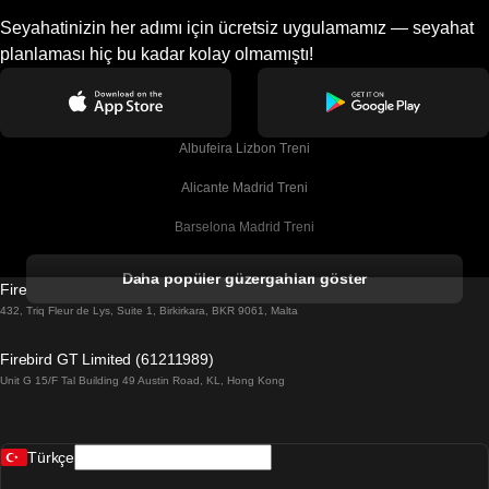
Seyahatinizin her adımı için ücretsiz uygulamamız — seyahat
planlaması hiç bu kadar kolay olmamıştı!
Albufeira Lizbon Treni
Alicante Madrid Treni
Barselona Madrid Treni
Barselona Malaga Treni
Daha popüler güzergahları göster
Firebird GT Limited (OC 1451)
Barselona Sevilla Treni
432, Triq Fleur de Lys, Suite 1, Birkirkara, BKR 9061, Malta
Barselona Valensiya Treni
Firebird GT Limited (61211989)
Unit G 15/F Tal Building 49 Austin Road, KL, Hong Kong
Belfast Dublin Treni
Bergen Oslo Treni
Türkçe
Berlin Prag Treni