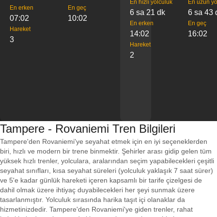
En hızlı yolculuk
En uzun yo
En erken
En geç
6 sa 21 dk
6 sa 43 
07:02
10:02
En erken
En geç
Hareket
14:02
16:02
3
Hareket
2
Tampere - Rovaniemi Tren Bilgileri
Tampere'den Rovaniemi'ye seyahat etmek için en iyi seçeneklerden
biri, hızlı ve modern bir trene binmektir. Şehirler arası gidip gelen tüm
yüksek hızlı trenler, yolculara, aralarından seçim yapabilecekleri çeşitli
seyahat sınıfları, kısa seyahat süreleri (yolculuk yaklaşık 7 saat sürer)
ve 5'e kadar günlük hareketi içeren kapsamlı bir tarife çizelgesi de
dahil olmak üzere ihtiyaç duyabilecekleri her şeyi sunmak üzere
tasarlanmıştır. Yolculuk sırasında harika taşıt içi olanaklar da
hizmetinizdedir. Tampere'den Rovaniemi'ye giden trenler, rahat