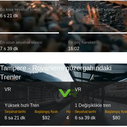
En kısa seyahat süresi:
Ort. günlük hareket sayısı:
6 s 21 dk
5
En uzun seyahat süresi:
En geç hareket:
7 s 39 dk
16:02
Tampere - Rovaniemi güzergahındaki
Trenler
VR
VR
Yüksek hızlı Tren
1 Değişiklikle tren
Seyahat tarihi
Başlangıç ​​fiyatı
Hareket
Seyahat tarihi
Başlangıç ​​fiyat
6 sa 21 dk
$92
4
6 sa 39 dk
$80