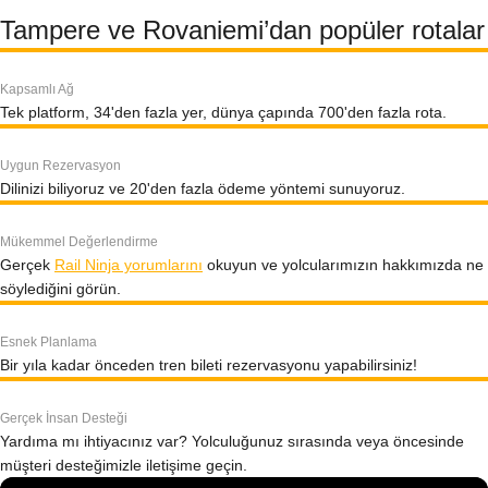
Tampere ve Rovaniemi’dan popüler rotalar
Kapsamlı Ağ
Tek platform, 34'den fazla yer, dünya çapında 700'den fazla rota.
Uygun Rezervasyon
Dilinizi biliyoruz ve 20'den fazla ödeme yöntemi sunuyoruz.
Mükemmel Değerlendirme
Gerçek
Rail Ninja yorumlarını
okuyun ve yolcularımızın hakkımızda ne
söylediğini görün.
Esnek Planlama
Bir yıla kadar önceden tren bileti rezervasyonu yapabilirsiniz!
Gerçek İnsan Desteği
Yardıma mı ihtiyacınız var? Yolculuğunuz sırasında veya öncesinde
müşteri desteğimizle iletişime geçin.