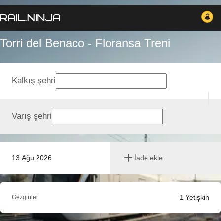
Torri del Benaco - Floransa Treni
Kalkış şehri
Varış şehri
13 Ağu 2026
İade ekle
1
Yetişkin
Gezginler