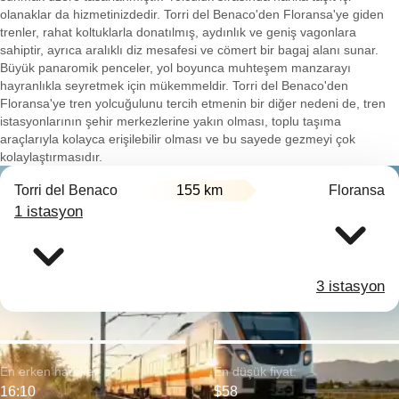
olanaklar da hizmetinizdedir. Torri del Benaco'den Floransa'ye giden
trenler, rahat koltuklarla donatılmış, aydınlık ve geniş vagonlara
sahiptir, ayrıca aralıklı diz mesafesi ve cömert bir bagaj alanı sunar.
Büyük panaromik penceler, yol boyunca muhteşem manzarayı
hayranlıkla seyretmek için mükemmeldir. Torri del Benaco'den
Floransa'ye tren yolcuğulunu tercih etmenin bir diğer nedeni de, tren
istasyonlarının şehir merkezlerine yakın olması, toplu taşıma
araçlarıyla kolayca erişilebilir olması ve bu sayede gezmeyi çok
kolaylaştırmasıdır.
Torri del Benaco
155 km
Floransa
1 istasyon
3 istasyon
En erken hareket:
En düşük fiyat:
16:10
$58