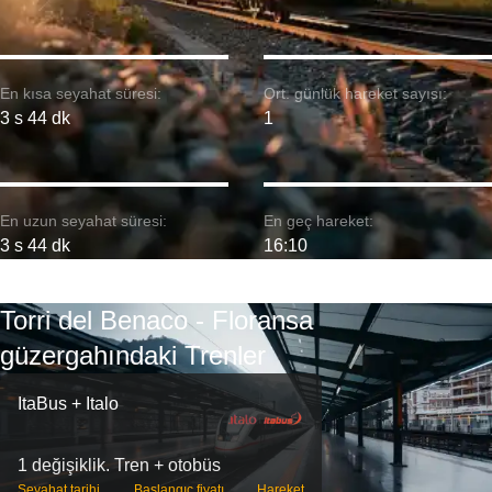
En kısa seyahat süresi:
Ort. günlük hareket sayısı:
3 s 44 dk
1
En uzun seyahat süresi:
En geç hareket:
3 s 44 dk
16:10
Torri del Benaco - Floransa
güzergahındaki Trenler
ItaBus + Italo
1 değişiklik. Tren + otobüs
Seyahat tarihi
Başlangıç ​​fiyatı
Hareket