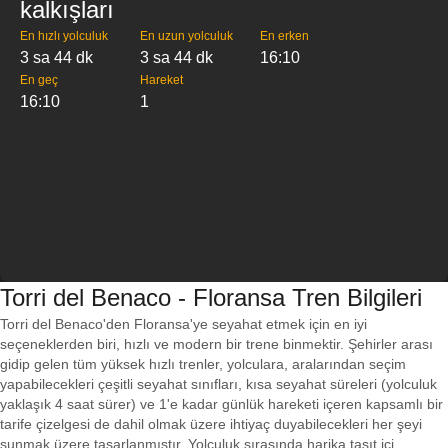
kalkışları
En hızlı yolculuk
En uzun yolculuk
En erken
3 sa 44 dk
3 sa 44 dk
16:10
En geç
Hareket
16:10
1
Torri del Benaco - Floransa Tren Bilgileri
Torri del Benaco'den Floransa'ye seyahat etmek için en iyi
seçeneklerden biri, hızlı ve modern bir trene binmektir. Şehirler arası
gidip gelen tüm yüksek hızlı trenler, yolculara, aralarından seçim
yapabilecekleri çeşitli seyahat sınıfları, kısa seyahat süreleri (yolculuk
yaklaşık 4 saat sürer) ve 1'e kadar günlük hareketi içeren kapsamlı bir
tarife çizelgesi de dahil olmak üzere ihtiyaç duyabilecekleri her şeyi
sunmak üzere tasarlanmıştır. Yolculuk sırasında harika taşıt içi