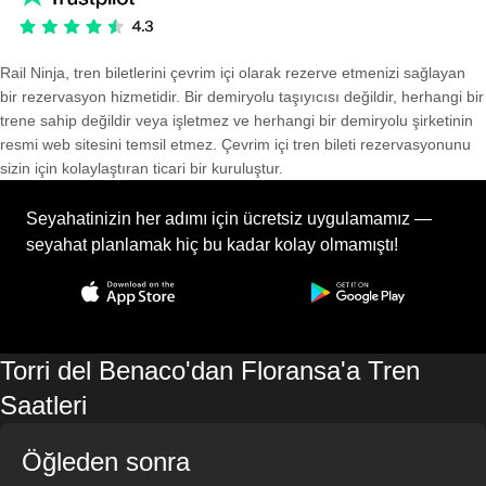
Rail Ninja, tren biletlerini çevrim içi olarak rezerve etmenizi sağlayan
bir rezervasyon hizmetidir. Bir demiryolu taşıyıcısı değildir, herhangi bir
trene sahip değildir veya işletmez ve herhangi bir demiryolu şirketinin
resmi web sitesini temsil etmez. Çevrim içi tren bileti rezervasyonunu
sizin için kolaylaştıran ticari bir kuruluştur.
Seyahatinizin her adımı için ücretsiz uygulamamız —
seyahat planlamak hiç bu kadar kolay olmamıştı!
Torri del Benaco'dan Floransa'a Tren
Saatleri
Öğleden sonra