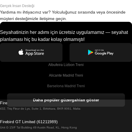
Gerçek İnsan Desteği
Yardıma mı ihtiyacınız var? Yolculuğunuz sırasında veya öncesinde
müşteri desteğimizle iletişime geçin.
Seyahatinizin her adımı için ücretsiz uygulamamız — seyahat
planlaması hiç bu kadar kolay olmamıştı!
Albufeira Lizbon Treni
Alicante Madrid Treni
Barselona Madrid Treni
Barselona Malaga Treni
Daha popüler güzergahları göster
Firebird GT Limited (OC 1451)
Barselona Sevilla Treni
432, Triq Fleur de Lys, Suite 1, Birkirkara, BKR 9061, Malta
Barselona Valensiya Treni
Firebird GT Limited (61211989)
Unit G 15/F Tal Building 49 Austin Road, KL, Hong Kong
Belfast Dublin Treni