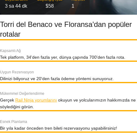
3 sa 44 dk
$58
1
Torri del Benaco ve Floransa’dan popüler
rotalar
Kapsamlı Ağ
Tek platform, 34'den fazla yer, dünya çapında 700'den fazla rota.
Uygun Rezervasyon
Dilinizi biliyoruz ve 20'den fazla ödeme yöntemi sunuyoruz.
Mükemmel Değerlendirme
Gerçek
Rail Ninja yorumlarını
okuyun ve yolcularımızın hakkımızda ne
söylediğini görün.
Esnek Planlama
Bir yıla kadar önceden tren bileti rezervasyonu yapabilirsiniz!