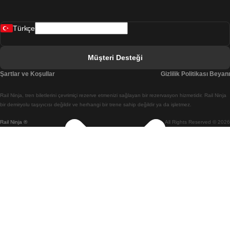
Bergen Oslo Treni
Türkçe
Berlin Prag Treni
Bratislava Budapeşte Treni
Müşteri Desteği
Budapeşte Bratislava Treni
Şartlar ve Koşullar
Gizlilik Politikası Beyanı
Budapeşte Prag Treni
Rail Ninja, tren biletlerini çevrimiçi rezerve etmenizi sağlayan bir rezervasyon hizmetidir. Rail Ninja
Budapeşte Viyana Treni
bir demiryolu taşıyıcısı değildir ve herhangi bir trene sahip değildir ya da işletmez.
Rail Ninja ®
All Rights Reserved © 2026
Busan Cheonan(Asan) Treni
Busan Seul Treni
Changwon Seul Treni
Cheonan(Asan) Busan Treni
Coimbra Lizbon Treni
Coimbra Porto Treni