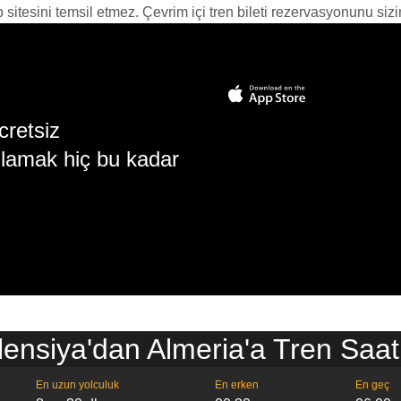
itesini temsil etmez. Çevrim içi tren bileti rezervasyonunu sizin i
cretsiz
lamak hiç bu kadar
lensiya'dan Almeria'a Tren Saatl
En uzun yolculuk
En erken
En geç