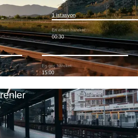
1 istasyon
En erken hareket:
00:30
En geç hareket:
15:00
renler