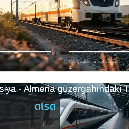
Ort. günlük hareket sayısı:
4
siya - Almeria güzergahındaki T
Hareket