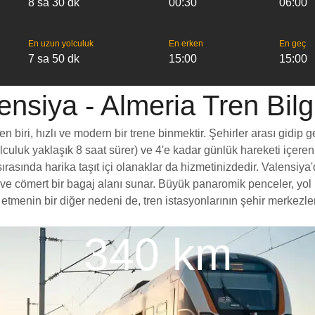
8 sa 30 dk
00:30
06:00
En uzun yolculuk
En erken
En geç
7 sa 50 dk
15:00
15:00
ensiya - Almeria Tren Bilgi
biri, hızlı ve modern bir trene binmektir. Şehirler arası gidip g
yolculuk yaklaşık 8 saat sürer) ve 4'e kadar günlük hareketi içeren
rasında harika taşıt içi olanaklar da hizmetinizdedir. Valensiya'd
esi ve cömert bir bagaj alanı sunar. Büyük panaromik penceler, 
menin bir diğer nedeni de, tren istasyonlarının şehir merkezlerin
340 km