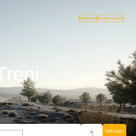
Biletlerim
Kontrol paneli
Treni
Yolcuları