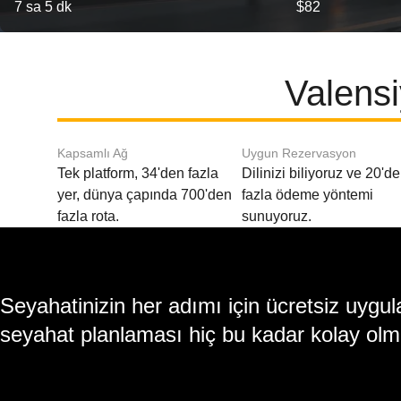
7 sa 5 dk
$82
Valensi
Kapsamlı Ağ
Uygun Rezervasyon
Tek platform, 34'den fazla
Dilinizi biliyoruz ve 20'd
yer, dünya çapında 700'den
fazla ödeme yöntemi
fazla rota.
sunuyoruz.
Seyahatinizin her adımı için ücretsiz uy
seyahat planlaması hiç bu kadar kolay olm