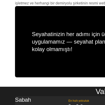
işletmez ve herhangi bir demiryolu şirketinin resmi web s
Seyahatinizin her adımı için ü
uygulamamız — seyahat plan
kolay olmamıştı!
Va
Sabah
En hızlı yolculuk