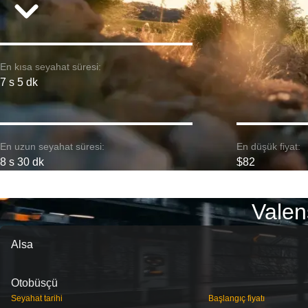
En kısa seyahat süresi:
7 s 5 dk
En uzun seyahat süresi:
En düşük fiyat:
8 s 30 dk
$82
Valen
Alsa
Otobüsçü
Seyahat tarihi
Başlangıç ​​fiyatı