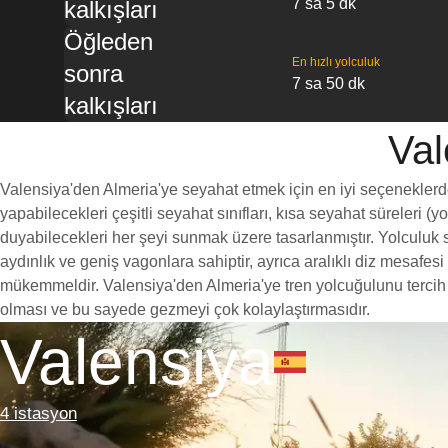
7 sa 5 dk
kalkışları
Öğleden
En hızlı yolculuk
sonra
7 sa 50 dk
kalkışları
Val
Valensiya'den Almeria'ye seyahat etmek için en iyi seçeneklerden 
yapabilecekleri çeşitli seyahat sınıfları, kısa seyahat süreleri (
duyabilecekleri her şeyi sunmak üzere tasarlanmıştır. Yolculuk sı
aydınlık ve geniş vagonlara sahiptir, ayrıca aralıklı diz mesaf
mükemmeldir. Valensiya'den Almeria'ye tren yolcuğulunu tercih et
olması ve bu sayede gezmeyi çok kolaylaştırmasıdır.
Valensiya
4 istasyon