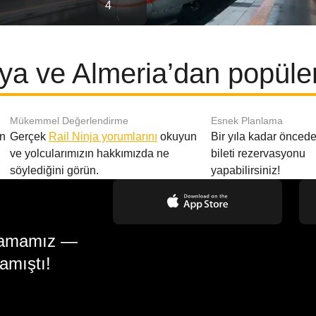
4
ya ve Almeria’dan popüler
Mükemmel Değerlendirme
Esnek Planlama
en
Gerçek
Rail Ninja yorumlarını
okuyun
Bir yıla kadar öncede
ve yolcularımızın hakkımızda ne
bileti rezervasyonu
söylediğini görün.
yapabilirsiniz!
gulamamız —
amıştı!