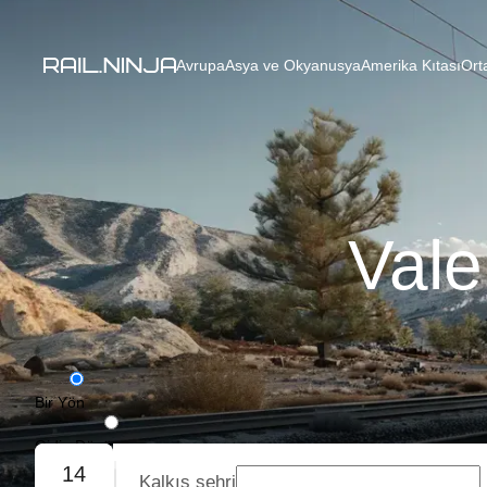
Avrupa
Asya ve Okyanusya
Amerika Kıtası
Ort
Vale
Bir Yön
Gidiş-Dönüş
14
Kalkış şehri