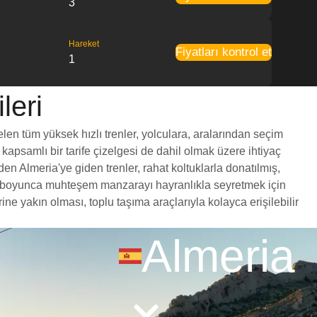
3
Hareket
Fiyatları kontrol et
1
leri
elen tüm yüksek hızlı trenler, yolculara, aralarından seçim
 kapsamlı bir tarife çizelgesi de dahil olmak üzere ihtiyaç
en Almeria'ye giden trenler, rahat koltuklarla donatılmış,
yol boyunca muhteşem manzarayı hayranlıkla seyretmek için
e yakın olması, toplu taşıma araçlarıyla kolayca erişilebilir
Almeria