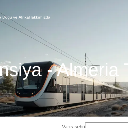
a Doğu ve Afrika
Hakkımızda
nsiya - Almeria 
Varış şehri