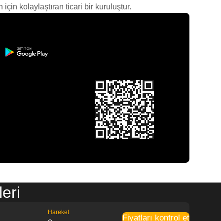
çin kolaylaştıran ticari bir kuruluştur.
eri
Hareket
Fiyatları kontrol et