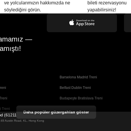
ve yolcularımızın hakkımızda ne
bileti rezervasyonu
söylediğini görün.
yapabilirsiniz!
gulamamız —
amıştı!
Barselona Madrid Treni
reni
Belfast Dublin Treni
Treni
Budapeşte Bratislava Treni
 Treni
Busan Seul Treni
Daha popüler güzergahları göster
ted (61211989)
Coimbra Porto Treni
ng 49 Austin Road, KL, Hong Kong
Dublin Belfast Treni