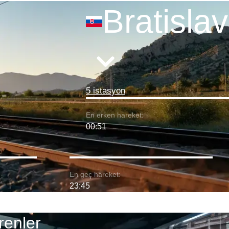
Bratisla
5 istasyon
En erken hareket:
00:51
En geç hareket:
23:45
renler