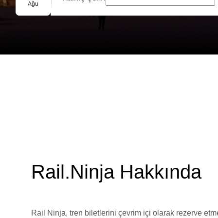
Grup Rezervasyonu
Ağu
Rail.Ninja Hakkında
Rail Ninja, tren biletlerini çevrim içi olarak rezerve et