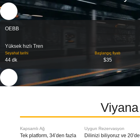
OEBB
Yüksek hızlı Tren
Seyahat tarihi
Başlangıç ​​fiyatı
44 dk
$35
Viyana 
Kapsamlı Ağ
Uygun Rezervasyon
Tek platform, 34'den fazla
Dilinizi biliyoruz ve 20'd