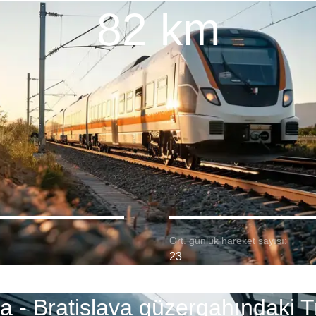
82 km
Ort. günlük hareket sayısı:
23
a - Bratislava güzergahındaki T