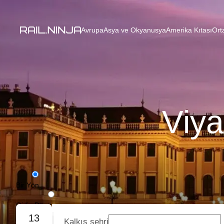
Avrupa
Asya ve Okyanusya
Amerika Kıtası
Ort
Viya
Bir Yön
Gidiş-Dönüş
13
Kalkış şehri