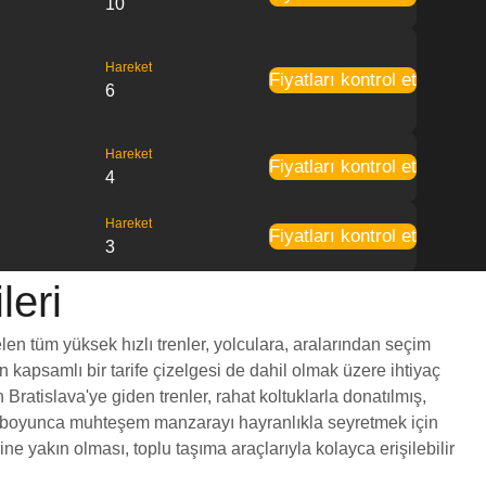
10
Hareket
Fiyatları kontrol et
6
Hareket
Fiyatları kontrol et
4
Hareket
Fiyatları kontrol et
3
leri
elen tüm yüksek hızlı trenler, yolculara, aralarından seçim
en kapsamlı bir tarife çizelgesi de dahil olmak üzere ihtiyaç
Bratislava'ye giden trenler, rahat koltuklarla donatılmış,
yol boyunca muhteşem manzarayı hayranlıkla seyretmek için
e yakın olması, toplu taşıma araçlarıyla kolayca erişilebilir