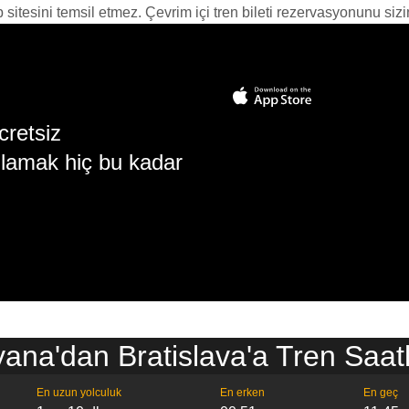
itesini temsil etmez. Çevrim içi tren bileti rezervasyonunu sizin i
cretsiz
lamak hiç bu kadar
yana'dan Bratislava'a Tren Saatl
En uzun yolculuk
En erken
En geç