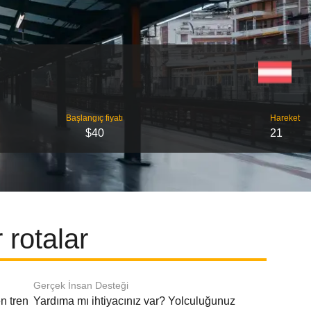
Başlangıç ​​fiyatı
Hareket
$40
21
 rotalar
Gerçek İnsan Desteği
n tren
Yardıma mı ihtiyacınız var? Yolculuğunuz