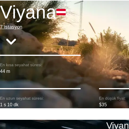
Viyana
7 istasyon
En kısa seyahat süresi:
44 m
En uzun seyahat süresi:
En düşük fiyat:
1 s 10 dk
$35
Viyan