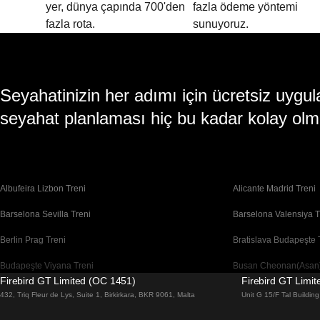
yer, dünya çapında 700'den
fazla ödeme yöntemi
fazla rota.
sunuyoruz.
Seyahatinizin her adımı için ücretsiz uy
seyahat planlaması hiç bu kadar kolay olm
Albufeira Lizbon Treni
Alicante Madrid Treni
Barselona Sevilla Treni
Barselona Valensiya T
Berlin Prag Treni
Bratislava Budapeşte 
Budapeşte Viyana Treni
Busan Cheonan(Asan)
Firebird GT Limited (OC 1451)
Firebird GT Limi
Cheonan(Asan) Busan Treni
Coimbra Lizbon Treni
432, Triq Fleur de Lys, Suite 1, Birkirkara, BKR 9061, Malta
Unit G 15/F Tal Buildi
Daegu Seul Treni
Daejeon Seul Treni