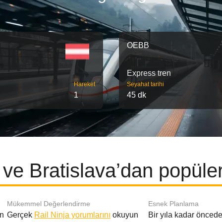
OEBB
Express tren
Hareket
Seyahat tarihi
1
45 dk
ve Bratislava’dan popüler
Mükemmel Değerlendirme
Esnek Planlama
en
Gerçek
Rail Ninja yorumlarını
okuyun
Bir yıla kadar öncede