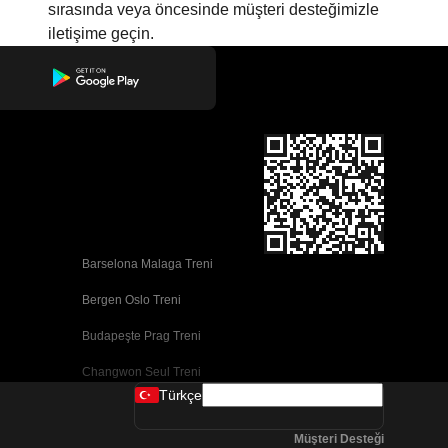
sırasında veya öncesinde müşteri desteğimizle
iletişime geçin.
Barselona Malaga Treni
Bergen Oslo Treni
Budapeşte Prag Treni
Changwon Seul Treni
Türkçe
Cork Dublin Treni
Müşteri Desteği
Dublin Cork Treni