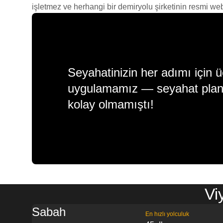
işletmez ve herhangi bir demiryolu şirketinin resmi web s
Seyahatinizin her adımı için ü
uygulamamız — seyahat plan
kolay olmamıştı!
Vi
Sabah
En hızlı yolculuk