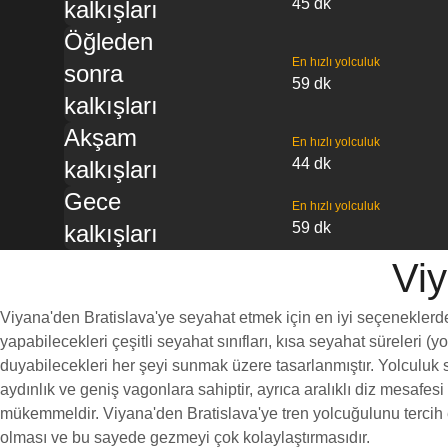
45 dk
kalkışları
Öğleden
En hızlı yolculuk
sonra
59 dk
kalkışları
Akşam
En hızlı yolculuk
44 dk
kalkışları
Gece
En hızlı yolculuk
59 dk
kalkışları
Viy
Viyana'den Bratislava'ye seyahat etmek için en iyi seçeneklerden 
yapabilecekleri çeşitli seyahat sınıfları, kısa seyahat süreleri (
duyabilecekleri her şeyi sunmak üzere tasarlanmıştır. Yolculuk sı
aydınlık ve geniş vagonlara sahiptir, ayrıca aralıklı diz mesaf
mükemmeldir. Viyana'den Bratislava'ye tren yolcuğulunu tercih et
olması ve bu sayede gezmeyi çok kolaylaştırmasıdır.