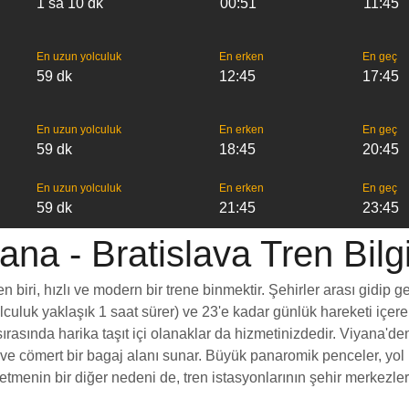
1 sa 10 dk
00:51
11:45
En uzun yolculuk
En erken
En geç
59 dk
12:45
17:45
En uzun yolculuk
En erken
En geç
59 dk
18:45
20:45
En uzun yolculuk
En erken
En geç
59 dk
21:45
23:45
ana - Bratislava Tren Bilgi
biri, hızlı ve modern bir trene binmektir. Şehirler arası gidip g
yolculuk yaklaşık 1 saat sürer) ve 23'e kadar günlük hareketi içer
rasında harika taşıt içi olanaklar da hizmetinizdedir. Viyana'den 
esi ve cömert bir bagaj alanı sunar. Büyük panaromik penceler, 
menin bir diğer nedeni de, tren istasyonlarının şehir merkezlerin