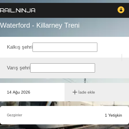
Waterford - Killarney Treni
Kalkış şehri
Varış şehri
14 Ağu 2026
İade ekle
1
Yetişkin
Gezginler