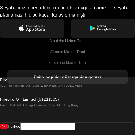
Seyahatinizin her adımı için ücretsiz uygulamamız — seyahat
planlaması hiç bu kadar kolay olmamıştı!
Albufeira Lizbon Treni
Alicante Madrid Treni
Barselona Madrid Treni
Barselona Malaga Treni
Daha popüler güzergahları göster
Firebird GT Limited (OC 1451)
Barselona Sevilla Treni
432, Triq Fleur de Lys, Suite 1, Birkirkara, BKR 9061, Malta
Barselona Valensiya Treni
Firebird GT Limited (61211989)
Unit G 15/F Tal Building 49 Austin Road, KL, Hong Kong
Belfast Dublin Treni
Bergen Oslo Treni
Türkçe
Berlin Prag Treni