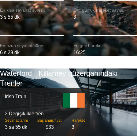
En kısa seyahat süresi:
Ort. günlük hareket sayısı:
3 s 55 dk
3
En uzun seyahat süresi:
En geç hareket:
6 s 29 dk
16:25
Waterford - Killarney güzergahındaki
Trenler
Irish Train
2 Değişiklikle tren
Seyahat tarihi
Başlangıç ​​fiyatı
Hareket
3 sa 55 dk
$33
3