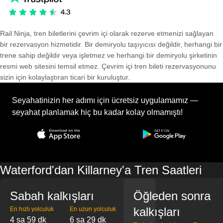
Rail Ninja, tren biletlerini çevrim içi olarak rezerve etmenizi sağlayan
bir rezervasyon hizmetidir. Bir demiryolu taşıyıcısı değildir, herhangi bir
trene sahip değildir veya işletmez ve herhangi bir demiryolu şirketinin
resmi web sitesini temsil etmez. Çevrim içi tren bileti rezervasyonunu
sizin için kolaylaştıran ticari bir kuruluştur.
Seyahatinizin her adımı için ücretsiz uygulamamız —
seyahat planlamak hiç bu kadar kolay olmamıştı!
Waterford'dan Killarney'a Tren Saatleri
Sabah kalkışları
Öğleden sonra
kalkışları
En hızlı yolculuk
En uzun yolculuk
4 sa 59 dk
6 sa 29 dk