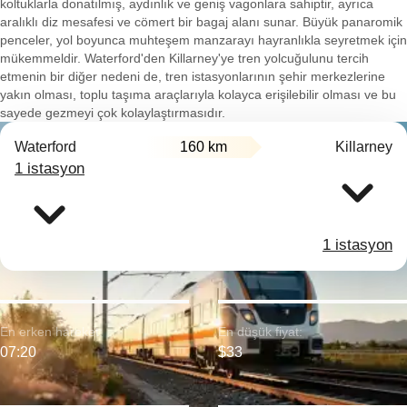
koltuklarla donatılmış, aydınlık ve geniş vagonlara sahiptir, ayrıca
aralıklı diz mesafesi ve cömert bir bagaj alanı sunar. Büyük panaromik
penceler, yol boyunca muhteşem manzarayı hayranlıkla seyretmek için
mükemmeldir. Waterford'den Killarney'ye tren yolcuğulunu tercih
etmenin bir diğer nedeni de, tren istasyonlarının şehir merkezlerine
yakın olması, toplu taşıma araçlarıyla kolayca erişilebilir olması ve bu
sayede gezmeyi çok kolaylaştırmasıdır.
Waterford
160 km
Killarney
1 istasyon
1 istasyon
En erken hareket:
En düşük fiyat:
07:20
$33