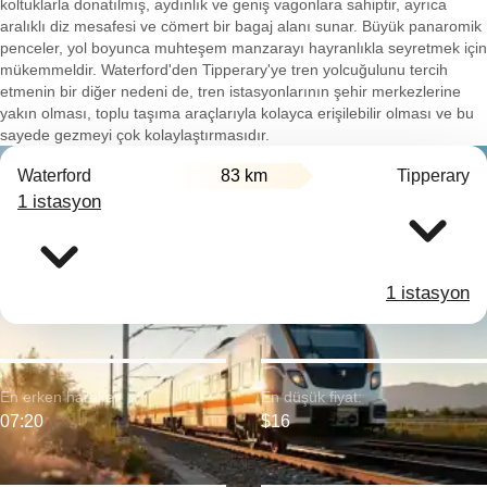
koltuklarla donatılmış, aydınlık ve geniş vagonlara sahiptir, ayrıca
aralıklı diz mesafesi ve cömert bir bagaj alanı sunar. Büyük panaromik
penceler, yol boyunca muhteşem manzarayı hayranlıkla seyretmek için
mükemmeldir. Waterford'den Tipperary'ye tren yolcuğulunu tercih
etmenin bir diğer nedeni de, tren istasyonlarının şehir merkezlerine
yakın olması, toplu taşıma araçlarıyla kolayca erişilebilir olması ve bu
sayede gezmeyi çok kolaylaştırmasıdır.
Waterford
83 km
Tipperary
1 istasyon
1 istasyon
En erken hareket:
En düşük fiyat:
07:20
$16