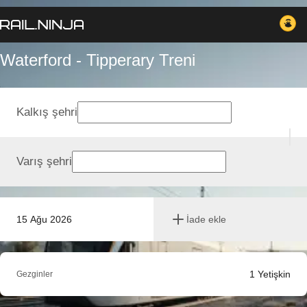
Waterford - Tipperary Treni
Kalkış şehri
Varış şehri
15 Ağu 2026
İade ekle
1
Yetişkin
Gezginler