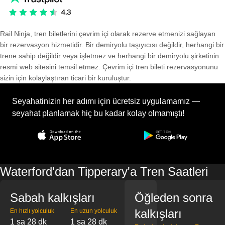
Rail Ninja, tren biletlerini çevrim içi olarak rezerve etmenizi sağlayan
bir rezervasyon hizmetidir. Bir demiryolu taşıyıcısı değildir, herhangi bir
trene sahip değildir veya işletmez ve herhangi bir demiryolu şirketinin
resmi web sitesini temsil etmez. Çevrim içi tren bileti rezervasyonunu
sizin için kolaylaştıran ticari bir kuruluştur.
Seyahatinizin her adımı için ücretsiz uygulamamız —
seyahat planlamak hiç bu kadar kolay olmamıştı!
Waterford'dan Tipperary'a Tren Saatleri
Sabah kalkışları
Öğleden sonra
kalkışları
En hızlı yolculuk
En uzun yolculuk
1 sa 28 dk
1 sa 28 dk