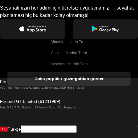
Seyahatinizin her adımı için ücretsiz uygulamamız — seyahat
planlaması hiç bu kadar kolay olmamıştı!
Albufeira Lizbon Treni
Alicante Madrid Treni
Barselona Madrid Treni
Barselona Malaga Treni
Daha popüler güzergahları göster
Firebird GT Limited (OC 1451)
Barselona Sevilla Treni
432, Triq Fleur de Lys, Suite 1, Birkirkara, BKR 9061, Malta
Barselona Valensiya Treni
Firebird GT Limited (61211989)
Unit G 15/F Tal Building 49 Austin Road, KL, Hong Kong
Belfast Dublin Treni
Bergen Oslo Treni
Türkçe
Berlin Prag Treni