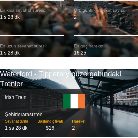
En kısa seyahat süresi:
Ort. günlük hareket sayısı:
1 s 28 dk
2
En uzun seyahat süresi:
En geç hareket:
1 s 28 dk
16:25
Waterford - Tipperary güzergahındaki
Trenler
Irish Train
Şehirlerarası tren
Seyahat tarihi
Başlangıç ​​fiyatı
Hareket
1 sa 28 dk
$16
2