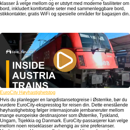
klasser å velge mellom og er utstyrt med moderne fasiliteter om
bord, inkludert komfortable seter med sammenleggbare bord,
stikkontakter, gratis WiFi og spesielle områder for bagasjen din.
EuroCity Høyhastighetstog
Hvis du planlegger en langdistansetogreise i Østerrike, bør du
vurdere EuroCity-ekspresstog for reisen din. Dette enestående
høyhastighetstog følger internasjonale jernbaneruter mellom
mange europeiske destinasjoner som Østerrike, Tyskland,
Ungarn, Tsjekkia og Danmark. EuroCity-passasjerer kan velge
mellom noen reiseklasser avhengig av sine preferanser.