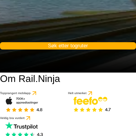
Søk etter togruter
Om Rail.Ninja
Topprangert mobilapp
Helt utmerket
Veldig bra vurdert