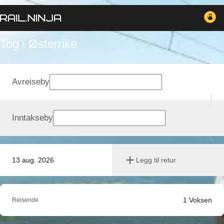
Tog i Østerrike
Avreiseby
Inntakseby
13 aug. 2026
Legg til retur
1
Voksen
Reisende