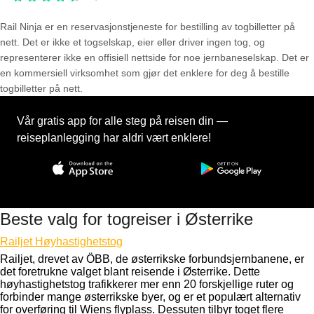
Rail Ninja er en reservasjons­tjeneste for bestilling av togbilletter på
nett. Det er ikke et togselskap, eier eller driver ingen tog, og
representerer ikke en offisiell nettside for noe jernbaneselskap. Det er
en kommersiell virksomhet som gjør det enklere for deg å bestille
togbilletter på nett.
Vår gratis app for alle steg på reisen din —
reiseplanlegging har aldri vært enklere!
Beste valg for togreiser i Østerrike
Railjet Høyhastighetstog
Railjet, drevet av ÖBB, de østerrikske forbundsjernbanene, er
det foretrukne valget blant reisende i Østerrike. Dette
høyhastighetstog trafikkerer mer enn 20 forskjellige ruter og
forbinder mange østerrikske byer, og er et populært alternativ
for overføring til Wiens flyplass. Dessuten tilbyr toget flere