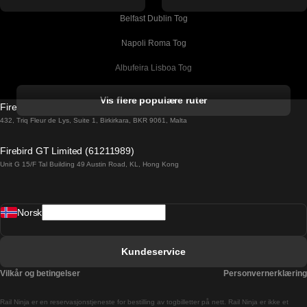
Belfast Dublin Tog
Napoli Roma Tog
Albufeira Lisboa Tog
Alicante Madrid Tog
Vis flere populære ruter
Firebird GT Limited (OC 1451)
Barcelona Madrid Tog
432, Triq Fleur de Lys, Suite 1, Birkirkara, BKR 9061, Malta
Barcelona Malaga Tog
Firebird GT Limited (61211989)
Unit G 15/F Tal Building 49 Austin Road, KL, Hong Kong
Barcelona Sevilla Tog
Barcelona Valencia Tog
Norsk
Bergen Oslo Tog
Berlin Praha Tog
Kundeservice
Bratislava Budapest Tog
Vilkår og betingelser
Personvernerklæring
Budapest Bratislava Tog
Rail Ninja er en reservasjons­tjeneste for bestilling av togbilletter på nett. Rail Ninja er ikke et