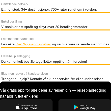
Omfattende nettverk
Ett nettsted, 34+ destinasjoner, 700+ ruter rundt om i verden.
Enkel bestilling
Vi snakker ditt språk og tilbyr over 20 betalingsmetoder.
Fremragende Vurdering
Les ekte
Rail Ninja-anmeldelser
og se hva våre reisende sier om oss.
Fleksibel planlegging
Du kan enkelt bestille togbilletter opptil ett år i forveien!
Ekte mennesker på kundeservicen
Trenger du hjelp? Kontakt vår kundeservice før eller under reisen.
Vår gratis app for alle deler av reisen din — reiseplanlegging
har aldri vært enklere!