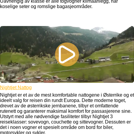
Uavhengig av klasse er alle togvogner klimaanlegg, har
koselige seter og romslige bagasjeområder.
Nightjet Nattog
Nightjet er et av de mest komfortable nattogene i Østerrike og et
ideelt valg for reisen din rundt Europa. Dette moderne toget,
drevet av de østerrikske jernbanene, tilbyr et omfattende
rutenett og garanterer maksimal komfort for passasjerene sine.
Utstyrt med alle nødvendige fasiliteter tilbyr Nightjet 3
reiseklasser: sovevogn, couchette og sittevogner. Dessuten er
det i noen vogner et spesielt område om bord for biler,
motorsykler og sykler.