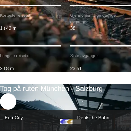
Korteste reisetid:
Gjennomsnittlige daglige
avganger:
1 t 42 m
38
Lengste reisetid:
Siste avganger:
2 t 8 m
23:51
Tog på ruten München - Salzburg
EuroCity
Deutsche Bahn