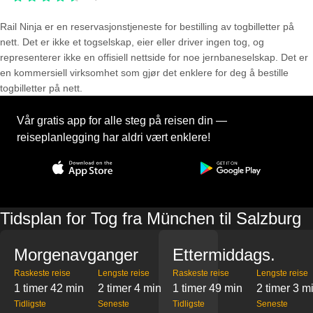
Rail Ninja er en reservasjons­tjeneste for bestilling av togbilletter på
nett. Det er ikke et togselskap, eier eller driver ingen tog, og
representerer ikke en offisiell nettside for noe jernbaneselskap. Det er
en kommersiell virksomhet som gjør det enklere for deg å bestille
togbilletter på nett.
Vår gratis app for alle steg på reisen din —
reiseplanlegging har aldri vært enklere!
Tidsplan for Tog fra München til Salzburg
Morgenavganger
Ettermiddags.
Raskeste reise
Lengste reise
Raskeste reise
Lengste reise
1 timer 42 min
2 timer 4 min
1 timer 49 min
2 timer 3 m
Tidligste
Seneste
Tidligste
Seneste