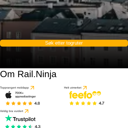
Søk etter togruter
Om Rail.Ninja
9.1 / 10
basert på 56 anmeldels
Topprangert mobilapp
Helt utmerket
Veldig bra vurdert