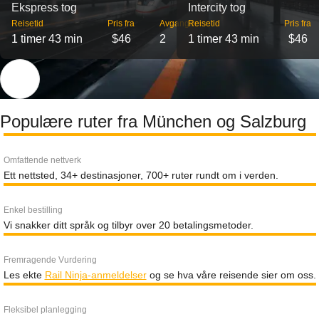
Ekspress tog
Intercity tog
Reisetid
Pris fra
Avganger
Reisetid
Pris fra
1 timer 43 min
$46
2
1 timer 43 min
$46
Populære ruter fra München og Salzburg
Omfattende nettverk
Ett nettsted, 34+ destinasjoner, 700+ ruter rundt om i verden.
Enkel bestilling
Vi snakker ditt språk og tilbyr over 20 betalingsmetoder.
Fremragende Vurdering
Les ekte
Rail Ninja-anmeldelser
og se hva våre reisende sier om oss.
Fleksibel planlegging