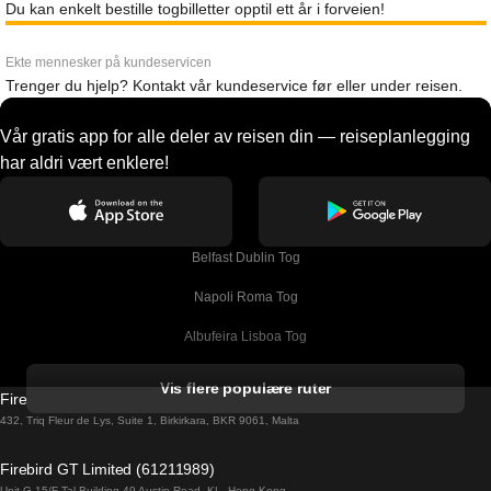
Du kan enkelt bestille togbilletter opptil ett år i forveien!
Ekte mennesker på kundeservicen
Trenger du hjelp? Kontakt vår kundeservice før eller under reisen.
Vår gratis app for alle deler av reisen din — reiseplanlegging
har aldri vært enklere!
Belfast Dublin Tog
Napoli Roma Tog
Albufeira Lisboa Tog
Alicante Madrid Tog
Vis flere populære ruter
Firebird GT Limited (OC 1451)
Barcelona Madrid Tog
432, Triq Fleur de Lys, Suite 1, Birkirkara, BKR 9061, Malta
Barcelona Malaga Tog
Firebird GT Limited (61211989)
Unit G 15/F Tal Building 49 Austin Road, KL, Hong Kong