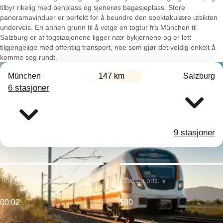
tilbyr rikelig med benplass og sjenerøs bagasjeplass. Store
panoramavinduer er perfekt for å beundre den spektakulære utsikten
underveis. En annen grunn til å velge en togtur fra München til
Salzburg er at togstasjonene ligger nær bykjernene og er lett
tilgjengelige med offentlig transport, noe som gjør det veldig enkelt å
komme seg rundt.
München
147 km
Salzburg
6 stasjoner
9 stasjoner
Tidligste avgang:
Laveste pris:
00:02
$80