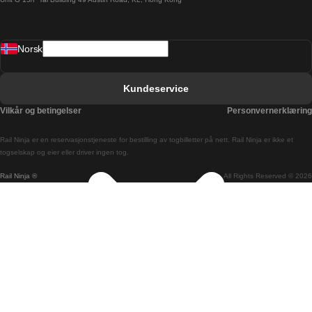
Barcelona Sevilla Tog
Barcelona Valencia Tog
Norsk
Bergen Oslo Tog
Berlin Praha Tog
Kundeservice
Bratislava Budapest Tog
Vilkår og betingelser
Personvernerklæring
Budapest Bratislava Tog
Rail Ninja er en reservasjons­tjeneste for bestilling av togbilletter på nett. Rail Ninja er ikke et
Budapest Prague Tog
togselskap og eier eller driver ingen tog.
Rail Ninja ®
All Rights Reserved © 2026
Budapest Wien Tog
Busan Cheonan Tog
Busan Seoul Tog
Canberra Sydney Tog
Changwon Seoul Tog
Cheonan Busan Tog