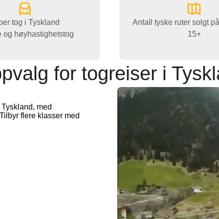
per tog i Tyskland
Antall tyske ruter solgt p
e og høyhastighetstog
15+
pvalg for togreiser i Tysk
 i Tyskland, med
Tilbyr flere klasser med