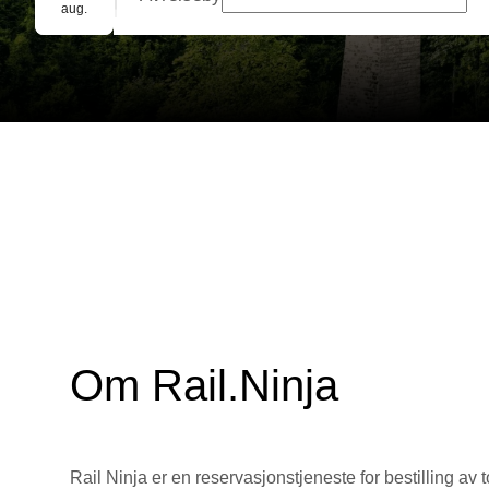
Gruppebooking
aug.
Om Rail.Ninja
Rail Ninja er en reservasjons­tjeneste for bestilling av t