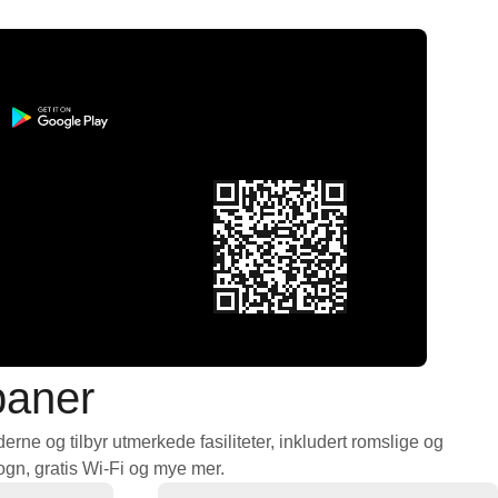
baner
ogn, gratis Wi-Fi og mye mer.