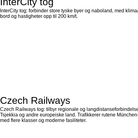
InterCity tog
InterCity tog: forbinder store tyske byer og naboland, med klim
bord og hastigheter opp til 200 km/t.
Czech Railways
Czech Railways tog: tilbyr regionale og langdistanseforbindelser
Tsjekkia og andre europeiske land. Trafikkerer rutene Münch
med flere klasser og moderne fasiliteter.