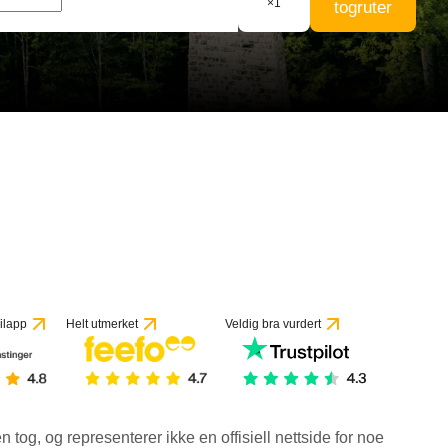
×
1
togruter
ilapp
Helt utmerket
Veldig bra vurdert
en tog, og representerer ikke en offisiell nettside for noe