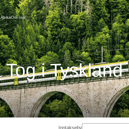
Afrika
Om oss
Tog i Tyskland
Inntakseby