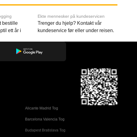
egging
Ekte mennesker på kundeservicen
 bestille
Trenger du hjelp? Kontakt vår
til ett år i
kundeservice før eller under reisen.
Alicante Madrid Tog
Barcelona Valencia Tog
Budapest Bratislava Tog