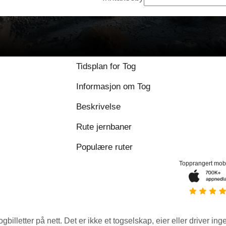
9.6 / 10 basert på 1
Tidsplan for Tog
Informasjon om Tog
Beskrivelse
Rute jernbaner
Populære ruter
Topprangert mob
ogbilletter på nett. Det er ikke et togselskap, eier eller driver ing