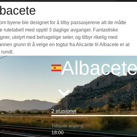
lbacete
lom byene ble designet for å tilby passasjerene alt de måtte
nde rutetabell med opptil 3 daglige avganger. Fantastiske
ner, utstyrt med behagelige seter, og tilbyr rikelig med
 grunn til å velge en togtur fra Alicante til Albacete er at
 rundt.
Albacet
2 stasjoner
Tidligste avgang:
18:00