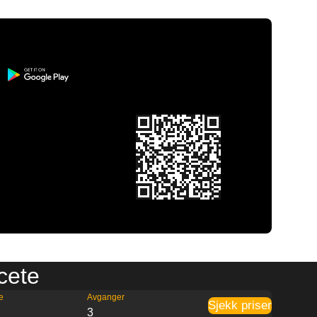
acete
e
Avganger
Sjekk priser
8
3