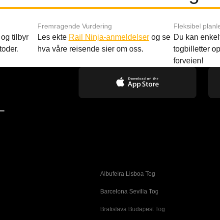
Fremragende Vurdering
Fleksibel planl
og tilbyr
Les ekte
Rail Ninja-anmeldelser
og se
Du kan enkelt
toder.
hva våre reisende sier om oss.
togbilletter opp
forveien!
—
Albufeira Lisboa Tog
g
Barcelona Sevilla Tog
Bratislava Budapest Tog