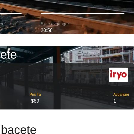
er:
Siste avganger:
20:58
cete
Pris fra
Avganger
$89
1
lbacete