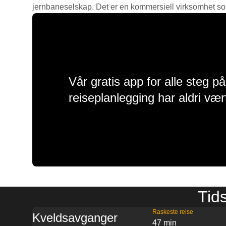
jernbaneselskap. Det er en kommersiell virksomhet som g
Vår gratis app for alle steg p
reiseplanlegging har aldri vær
Tids
Raskeste reise
Kveldsavganger
47 min