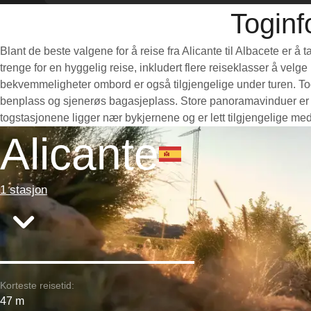
Toginf
Blant de beste valgene for å reise fra Alicante til Albacete er å
trenge for en hyggelig reise, inkludert flere reiseklasser å velg
bekvemmeligheter ombord er også tilgjengelige under turen. Togen
benplass og sjenerøs bagasjeplass. Store panoramavinduer er per
togstasjonene ligger nær bykjernene og er lett tilgjengelige med
Alicante
1 stasjon
Korteste reisetid:
47 m