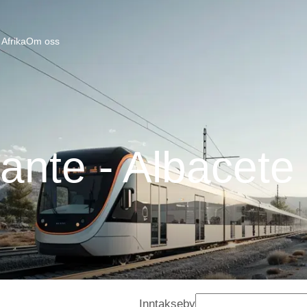
Afrika
Om oss
cante - Albacete
Inntakseby