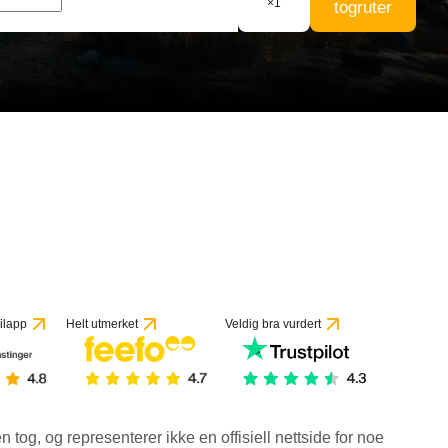
×
1
togruter
 vurderinger
ilapp
Helt utmerket
Veldig bra vurdert
en tog, og representerer ikke en offisiell nettside for noe