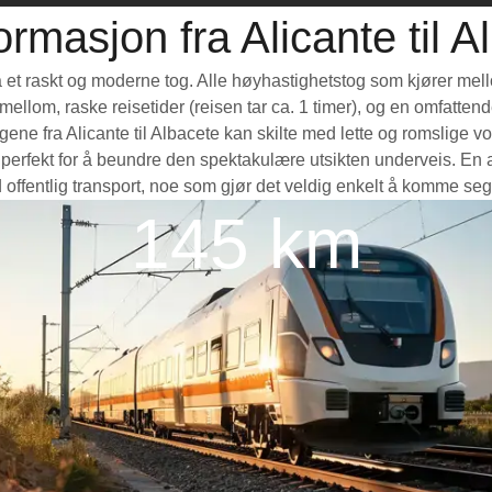
ormasjon fra Alicante til A
 ta et raskt og moderne tog. Alle høyhastighetstog som kjører mel
e mellom, raske reisetider (reisen tar ca. 1 timer), og en omfatte
e fra Alicante til Albacete kan skilte med lette og romslige vog
fekt for å beundre den spektakulære utsikten underveis. En annen
 offentlig transport, noe som gjør det veldig enkelt å komme seg
145 km