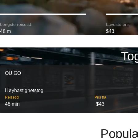
Lengste reisetid:
Laveste pris:
48 m
$43
Tog
OUIGO
Høyhastighetstog
Reisetid
Pris fra
48 min
$43
Populæ