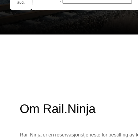
Gruppebooking
aug.
Om Rail.Ninja
Rail Ninja er en reservasjons­tjeneste for bestilling av t