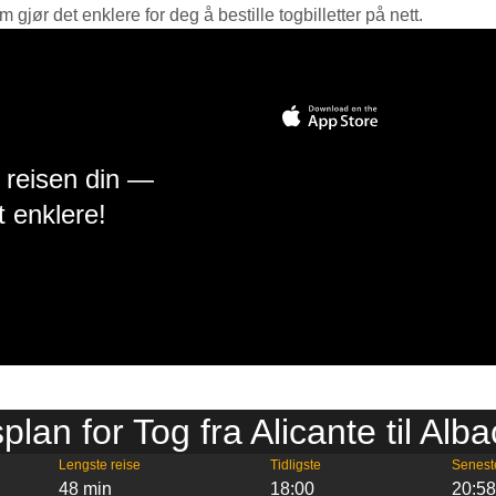
jør det enklere for deg å bestille togbilletter på nett.
å reisen din —
t enklere!
plan for Tog fra Alicante til Alb
Lengste reise
Tidligste
Senest
48 min
18:00
20:5