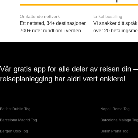
Omfattende nettverk
Enkel bestilling
Ett nettsted, 34+ destinasjoner,
Vi snakker ditt språk 
700+ ruter rundt om i verden.
over 20 betalingsme
Vår gratis app for alle deler av reisen din 
reiseplanlegging har aldri vært enklere!
Belfast Dublin Tog
Napoli Roma Tog
Barcelona Madrid Tog
Barcelona Malaga To
Bergen Oslo Tog
Berlin Praha Tog