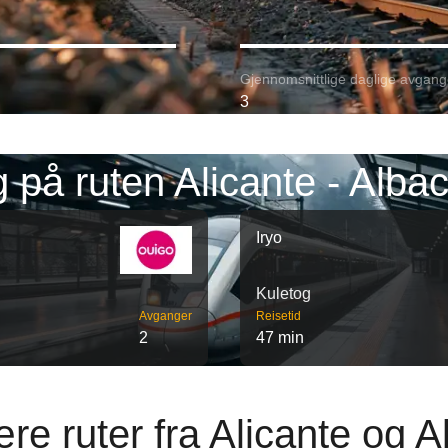
Gjennomsnittlige daglige avgang
3
 på ruten Alicante - Alba
Iryo
Kuletog
Avganger
Reisetid
2
47 min
re ruter fra Alicante og A