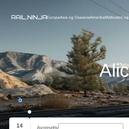
Europa
Asia og Oseania
Amerika
Midtosten og 
Ali
Én vei
Tur/retur
14
Avreiseby