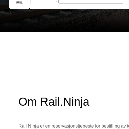
Gruppebooking
aug.
Om Rail.Ninja
Rail Ninja er en reservasjons­tjeneste for bestilling av t