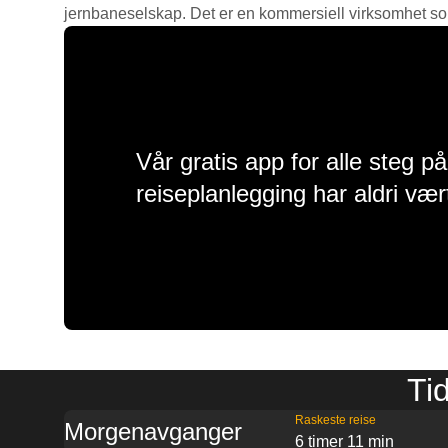
jernbaneselskap. Det er en kommersiell virksomhet som g
Vår gratis app for alle steg p
reiseplanlegging har aldri vær
Tid
Raskeste reise
Morgenavganger
6 timer 11 min