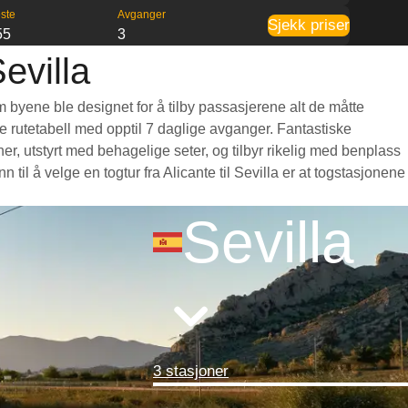
ste
Avganger
Sjekk priser
55
3
evilla
om byene ble designet for å tilby passasjerene alt de måtte
nde rutetabell med opptil 7 daglige avganger. Fantastiske
er, utstyrt med behagelige seter, og tilbyr rikelig med benplass
l å velge en togtur fra Alicante til Sevilla er at togstasjonene
Sevilla
3 stasjoner