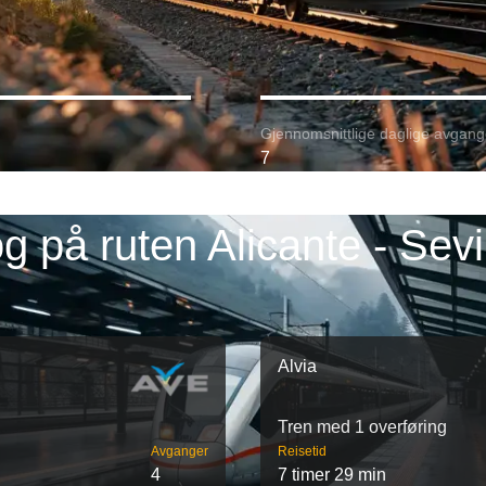
Gjennomsnittlige daglige avgang
7
g på ruten Alicante - Sevi
Alvia
Tren med 1 overføring
Avganger
Reisetid
4
7 timer 29 min