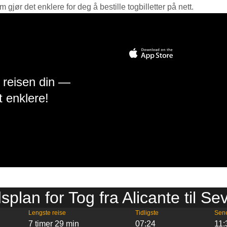
jør det enklere for deg å bestille togbilletter på nett.
å reisen din —
t enklere!
splan for Tog fra Alicante til Sev
Lengste reise
Tidligste
Sen
7 timer 29 min
07:24
11: