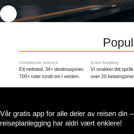
Populæ
Omfattende nettverk
Enkel bestilling
Ett nettsted, 34+ destinasjoner,
Vi snakker ditt språk 
700+ ruter rundt om i verden.
over 20 betalingsme
Vår gratis app for alle deler av reisen din 
reiseplanlegging har aldri vært enklere!