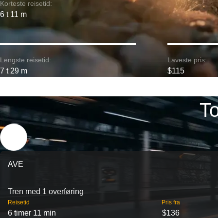
Korteste reisetid:
6 t 11 m
Lengste reisetid:
Laveste pris:
7 t 29 m
$115
To
AVE
Tren med 1 overføring
Reisetid
Pris fra
6 timer 11 min
$136