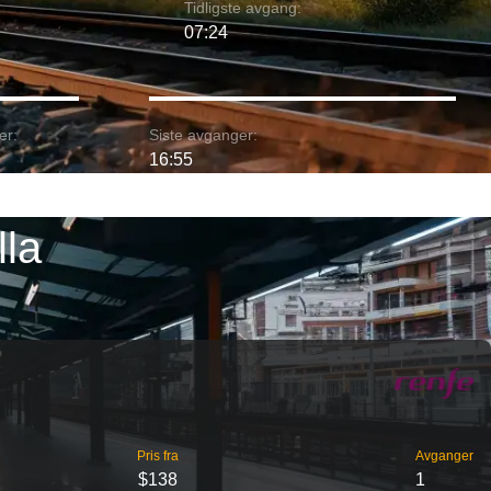
Tidligste avgang:
07:24
er:
Siste avganger:
16:55
lla
Pris fra
Avganger
$138
1