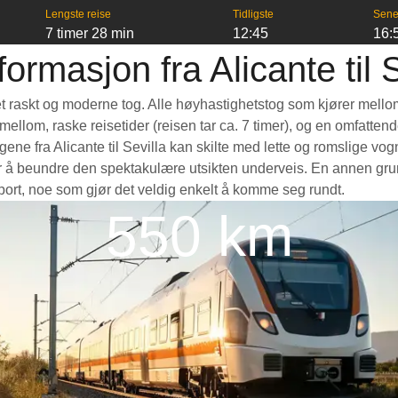
Lengste reise
Tidligste
Sene
7 timer 28 min
12:45
16:
formasjon fra Alicante til S
ta et raskt og moderne tog. Alle høyhastighetstog som kjører mell
e mellom, raske reisetider (reisen tar ca. 7 timer), og en omfatte
e fra Alicante til Sevilla kan skilte med lette og romslige vogn
å beundre den spektakulære utsikten underveis. En annen grunn ti
nsport, noe som gjør det veldig enkelt å komme seg rundt.
550 km