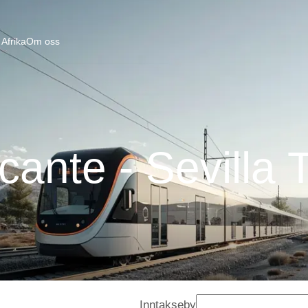
Afrika
Om oss
icante - Sevilla 
Inntakseby