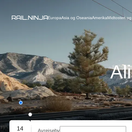
Europa
Asia og Oseania
Amerika
Midtosten og 
Al
Én vei
Tur/retur
14
Avreiseby