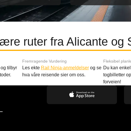
re ruter fra Alicante og 
Fremragende Vurdering
Fleksibel planl
og tilbyr
Les ekte
Rail Ninja-anmeldelser
og se
Du kan enkelt
toder.
hva våre reisende sier om oss.
togbilletter opp
forveien!
—