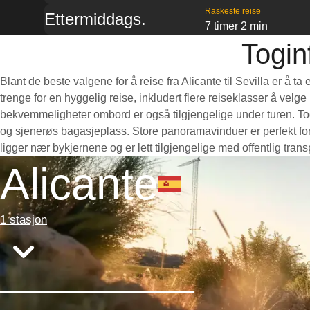
Raskeste reise
Ettermiddags.
7 timer 2 min
Togin
Blant de beste valgene for å reise fra Alicante til Sevilla er å 
trenge for en hyggelig reise, inkludert flere reiseklasser å velg
bekvemmeligheter ombord er også tilgjengelige under turen. Togen
og sjenerøs bagasjeplass. Store panoramavinduer er perfekt for 
ligger nær bykjernene og er lett tilgjengelige med offentlig tra
Alicante
1 stasjon