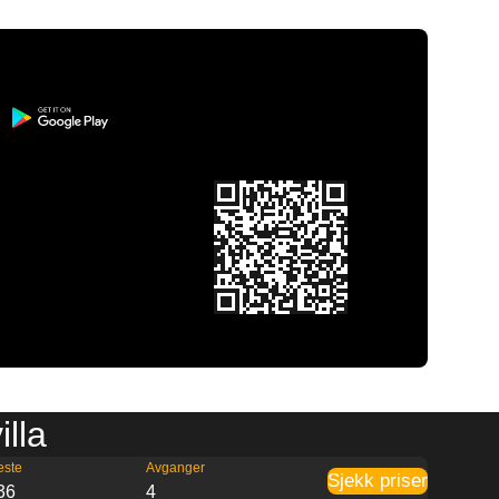
illa
este
Avganger
Sjekk priser
36
4