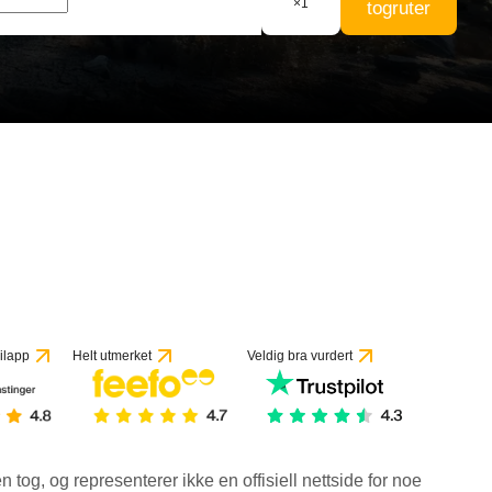
×
1
togruter
ilapp
Helt utmerket
Veldig bra vurdert
en tog, og representerer ikke en offisiell nettside for noe