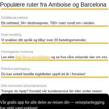
Populære ruter fra Amboise og Barcelona
Omfattende nettverk
Ett nettsted, 34+ destinasjoner, 700+ ruter rundt om i verden.
Enkel bestilling
Vi snakker ditt språk og tilbyr over 20 betalingsmetoder.
Fremragende Vurdering
Les ekte
Rail Ninja-anmeldelser
og se hva våre reisende sier om oss.
Fleksibel planlegging
Du kan enkelt bestille togbilletter opptil ett år i forveien!
Ekte mennesker på kundeservicen
Trenger du hjelp? Kontakt vår kundeservice før eller under reisen.
Vår gratis app for alle deler av reisen din — reiseplanlegging
har aldri vært enklere!