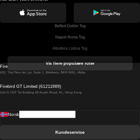
Belfast Dublin Tog
Napoli Roma Tog
Albufeira Lisboa Tog
Alicante Madrid Tog
Vis flere populære ruter
Firebird GT Limited (OC 1451)
Barcelona Madrid Tog
432, Triq Fleur de Lys, Suite 1, Birkirkara, BKR 9061, Malta
Barcelona Malaga Tog
Firebird GT Limited (61211989)
Unit G 15/F Tal Building 49 Austin Road, KL, Hong Kong
Barcelona Sevilla Tog
Barcelona Valencia Tog
Norsk
Bergen Oslo Tog
Berlin Praha Tog
Kundeservice
Bratislava Budapest Tog