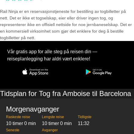
Rail Ninja er en reservasjons­tjeneste for bestilling av togbilletter på
nett. Det er ikke et togselskap, eier eller driver ingen tog, og
representerer ikke en offisiell nettside for noe jernbaneselskap. Det er
en kommersiell virksomhet som gjør det enklere for deg å bestille
togbilletter på nett.
Vår gratis app for alle steg på reisen din —
reiseplanlegging har aldri vært enklere!
Tidsplan for Tog fra Amboise til Barcelona
Morgenavganger
Raskeste reise
Lengste reise
Tidligste
10 timer 0 min
10 timer 0 min
11:32
Seneste
Avganger