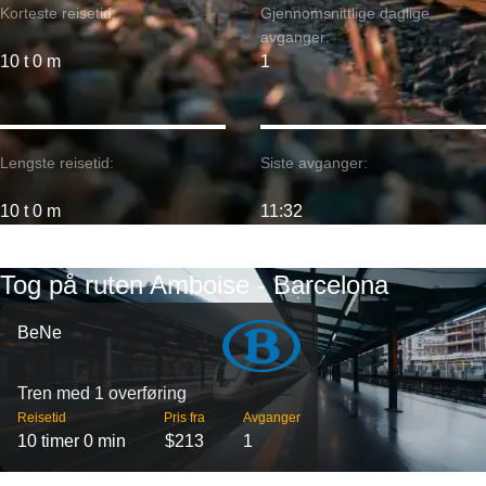
Korteste reisetid:
Gjennomsnittlige daglige
avganger:
10 t 0 m
1
Lengste reisetid:
Siste avganger:
10 t 0 m
11:32
Tog på ruten Amboise - Barcelona
BeNe
Tren med 1 overføring
Reisetid
Pris fra
Avganger
10 timer 0 min
$213
1