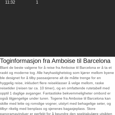
11:32
1
Toginformasjon fra Amboise til Barcelona
Blant de beste valgene for å reise fra Amboise til Barcelona er å ta et
raskt og moderne tog. Alle høyhastighetstog som kjører mellom byene
ble designet for å tilby passasjerene alt de måtte trenge for en
hyggelig reise, inkludert flere reiseklasser å velge mellom, raske
reisetider (reisen tar ca. 10 timer), og en omfattende rutetabell med
opptil 1 daglige avganger. Fantastiske bekvemmeligheter ombord er
også tilgjengelige under turen. Togene fra Amboise til Barcelona kan
skilte med lette og romslige vogner, utstyrt med behagelige seter, og
tilbyr rikelig med benplass og sjenerøs bagasjeplass. Store
panoramavinduer er perfekt for å beundre den spektakulære utsikten