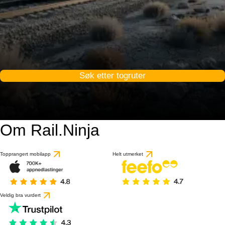
Søk etter togruter
Om Rail.Ninja
Topprangert mobilapp
Helt utmerket
Veldig bra vurdert