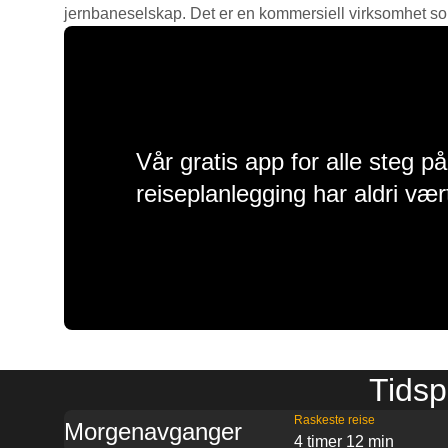
jernbaneselskap. Det er en kommersiell virksomhet som g
Vår gratis app for alle steg p
reiseplanlegging har aldri vær
Tidsp
Raskeste reise
Morgenavganger
4 timer 12 min