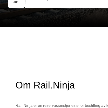
Gruppebooking
aug.
Om Rail.Ninja
Rail Ninja er en reservasjons­tjeneste for bestilling av t