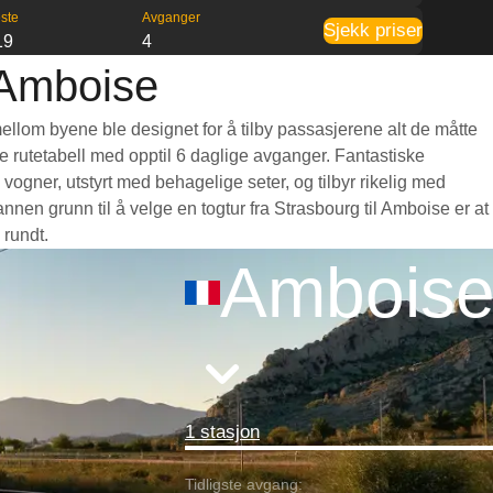
ste
Avganger
Sjekk priser
19
4
l Amboise
mellom byene ble designet for å tilby passasjerene alt de måtte
nde rutetabell med opptil 6 daglige avganger. Fantastiske
ogner, utstyrt med behagelige seter, og tilbyr rikelig med
en grunn til å velge en togtur fra Strasbourg til Amboise er at
 rundt.
Ambois
1 stasjon
Tidligste avgang: