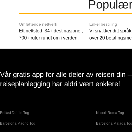
Populær
Omfattende nettverk
Enkel bestilling
Ett nettsted, 34+ destinasjoner,
Vi snakker ditt språk 
700+ ruter rundt om i verden.
over 20 betalingsme
Vår gratis app for alle deler av reisen din 
reiseplanlegging har aldri vært enklere!
Belfast Dublin Tog
Napoli Roma Tog
Barcelona Madrid Tog
Barcelona Malaga To