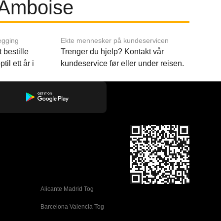
 Amboise
egging
Ekte mennesker på kundeservicen
 bestille
Trenger du hjelp? Kontakt vår
til ett år i
kundeservice før eller under reisen.
Alicante Madrid Tog
Barcelona Valencia Tog