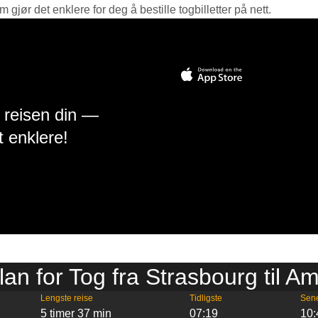
jør det enklere for deg å bestille togbilletter på nett.
å reisen din —
t enklere!
lan for Tog fra Strasbourg til A
Lengste reise
Tidligste
Sen
5 timer 37 min
07:19
10: