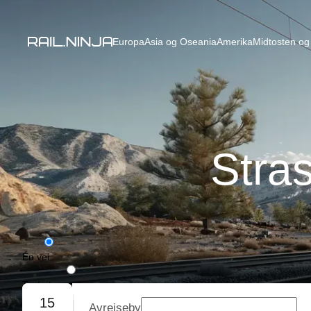
Europa
Asia og Oseania
Amerika
Midtosten og 
Stra
Én vei
Tur/retur
15
Avreiseby