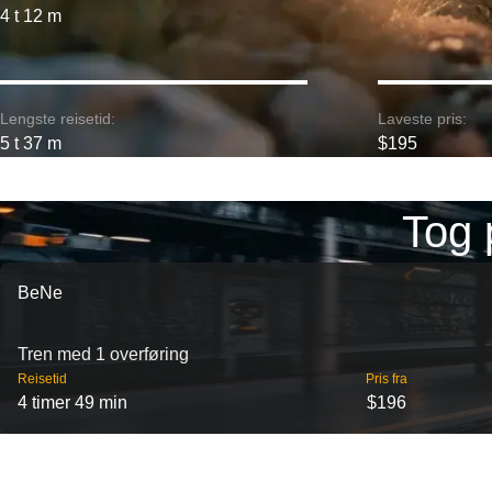
4 t 12 m
Lengste reisetid:
Laveste pris:
5 t 37 m
$195
Tog 
BeNe
Tren med 1 overføring
Reisetid
Pris fra
4 timer 49 min
$196