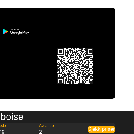
mboise
este
Avganger
Sjekk priser
49
2