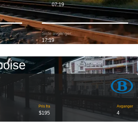
07:19
er:
Siste avganger:
17:19
boise
Pris fra
Avganger
$195
4