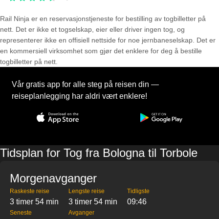
Rail Ninja er en reservasjons­tjeneste for bestilling av togbilletter på
nett. Det er ikke et togselskap, eier eller driver ingen tog, og
representerer ikke en offisiell nettside for noe jernbaneselskap. Det er
en kommersiell virksomhet som gjør det enklere for deg å bestille
togbilletter på nett.
Vår gratis app for alle steg på reisen din —
reiseplanlegging har aldri vært enklere!
Tidsplan for Tog fra Bologna til Torbole
Morgenavganger
Raskeste reise
Lengste reise
Tidligste
3 timer 54 min
3 timer 54 min
09:46
Seneste
Avganger