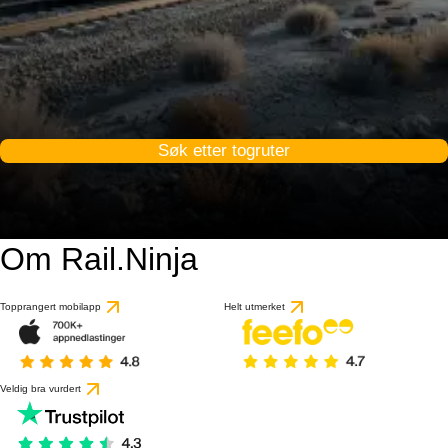
Søk etter togruter
Om Rail.Ninja
Topprangert mobilapp
Helt utmerket
Veldig bra vurdert