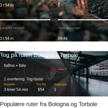
3 t 54 m
1
Lengste reisetid:
Siste avganger:
3 t 54 m
09:46
Tog på ruten Bologna - Torbole
ItaBus + Italo
1 overføring. Tog+buss
Reisetid
Pris fra
Avganger
3 timer 54 min
$54
1
Populære ruter fra Bologna og Torbole