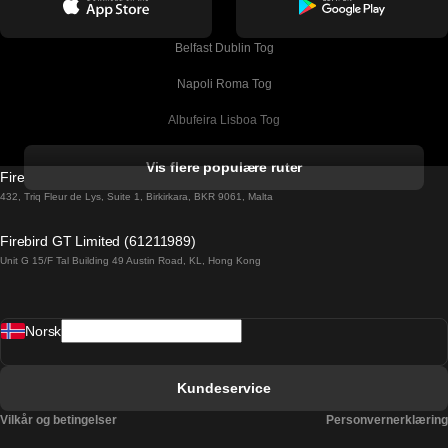
Belfast Dublin Tog
Napoli Roma Tog
Albufeira Lisboa Tog
Alicante Madrid Tog
Vis flere populære ruter
Firebird GT Limited (OC 1451)
Barcelona Madrid Tog
432, Triq Fleur de Lys, Suite 1, Birkirkara, BKR 9061, Malta
Barcelona Malaga Tog
Firebird GT Limited (61211989)
Unit G 15/F Tal Building 49 Austin Road, KL, Hong Kong
Barcelona Sevilla Tog
Barcelona Valencia Tog
Norsk
Bergen Oslo Tog
Berlin Praha Tog
Kundeservice
Bratislava Budapest Tog
Vilkår og betingelser
Personvernerklæring
Budapest Bratislava Tog