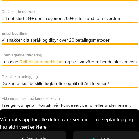
Omfattende nettverk
Ett nettsted, 34+ destinasjoner, 700+ ruter rundt om i verden.
Enkel bestilling
Vi snakker ditt språk og tilbyr over 20 betalingsmetoder.
Fremragende Vurdering
Les ekte
Rail Ninja-anmeldelser
og se hva våre reisende sier om oss.
Fleksibel planlegging
Du kan enkelt bestille togbilletter opptil ett år i forveien!
Ekte mennesker på kundeservicen
Trenger du hjelp? Kontakt vår kundeservice før eller under reisen.
Vår gratis app for alle deler av reisen din — reiseplanlegging
har aldri vært enklere!