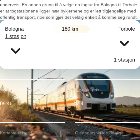
underveis. En annen grunn til å velge en togtur fra Bologna til Torbole
er at togstasjonene ligger nær bykjernene og er lett tilgjengelige med
offentlig transport, noe som gjør det veldig enkelt å komme seg rundt.
Bologna
180 km
Torbole
1 stasjon
1 stasjon
Tidligste avgang:
Laveste pris:
09:46
$54
Korteste reisetid:
Gjennomsnittlige daglige
avganger: