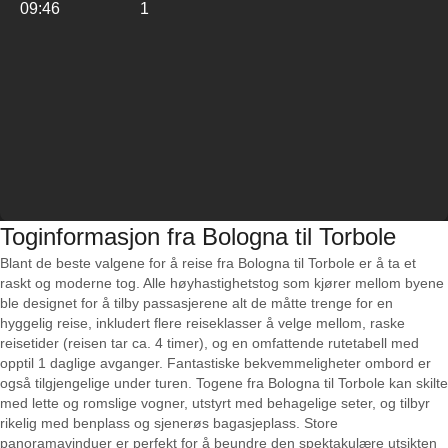
09:46
1
Toginformasjon fra Bologna til Torbole
Blant de beste valgene for å reise fra Bologna til Torbole er å ta et
raskt og moderne tog. Alle høyhastighetstog som kjører mellom byene
ble designet for å tilby passasjerene alt de måtte trenge for en
hyggelig reise, inkludert flere reiseklasser å velge mellom, raske
reisetider (reisen tar ca. 4 timer), og en omfattende rutetabell med
opptil 1 daglige avganger. Fantastiske bekvemmeligheter ombord er
også tilgjengelige under turen. Togene fra Bologna til Torbole kan skilte
med lette og romslige vogner, utstyrt med behagelige seter, og tilbyr
rikelig med benplass og sjenerøs bagasjeplass. Store
panoramavinduer er perfekt for å beundre den spektakulære utsikten