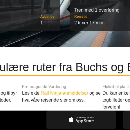
Tren med 1 overføring
Avganger
Reisetid
1
2 timer 17 min
ulære ruter fra Buchs og 
Fremragende Vurdering
Fleksibel planl
og tilbyr
Les ekte
Rail Ninja-anmeldelser
og se
Du kan enkelt
toder.
hva våre reisende sier om oss.
togbilletter opp
forveien!