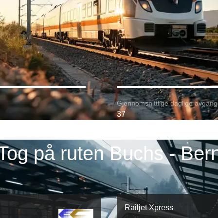
Gjennomsnittlige daglige avgang
37
Tog på ruten Buchs - Ber
Railjet Xpress