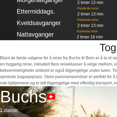
2 timer 13 min
Raskeste reise
Ettermiddags.
2 timer 13 min
Raskeste reise
Kveldsavganger
2 timer 13 min
Raskeste reise
Nattavganger
2 timer 16 min
Tog
Blant de beste valgene for å reise fra Buchs til Bern er å ta et
en hyggelig reise, inkludert flere reiseklasser å velge mellom, r
bekvemmeligheter ombord er også tilgjengelige under turen. Toge
sjenerøs bagasjeplass. Store panoramavinduer er perfekt for å b
nær bykjernene og er lett tilgjengelige med offentlig transport,
Buchs
1 stasjon