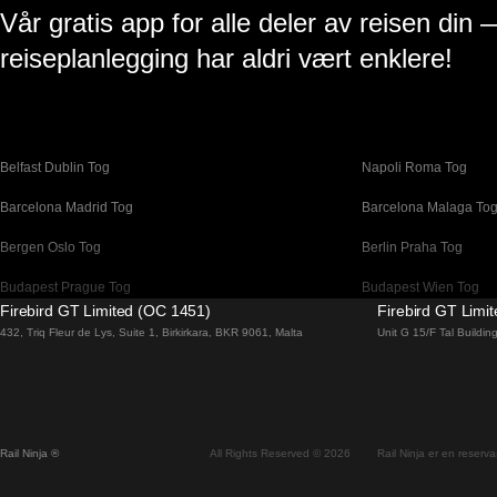
Vår gratis app for alle deler av reisen din 
reiseplanlegging har aldri vært enklere!
Belfast Dublin Tog
Napoli Roma Tog
Barcelona Madrid Tog
Barcelona Malaga To
Bergen Oslo Tog
Berlin Praha Tog
Budapest Prague Tog
Budapest Wien Tog
Firebird GT Limited (OC 1451)
Firebird GT Limi
Canberra Sydney Tog
Changwon Seoul Tog
432, Triq Fleur de Lys, Suite 1, Birkirkara, BKR 9061, Malta
Unit G 15/F Tal Buildi
Coimbra Porto Tog
Cork Dublin Tog
Dublin Belfast Tog
Dublin Cork Tog
Faro Lisboa Tog
Faro Porto Tog
Rail Ninja ®
All Rights Reserved © 2026
Rail Ninja er en reservas
Flam Oslo Tog
Galway Dublin Tog