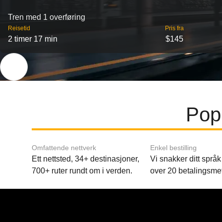
Tren med 1 overføring
Reisetid
Pris fra
2 timer 17 min
$145
Pop
Omfattende nettverk
Enkel bestilling
Ett nettsted, 34+ destinasjoner,
Vi snakker ditt språk 
700+ ruter rundt om i verden.
over 20 betalingsme