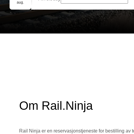
Gruppebooking
aug.
Om Rail.Ninja
Rail Ninja er en reservasjons­tjeneste for bestilling av t