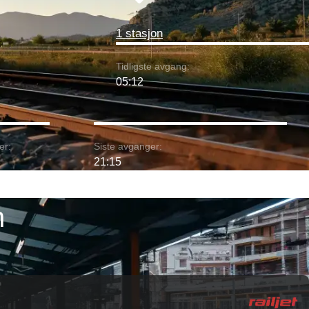
1 stasjon
Tidligste avgang:
05:12
er:
Siste avganger:
21:15
n