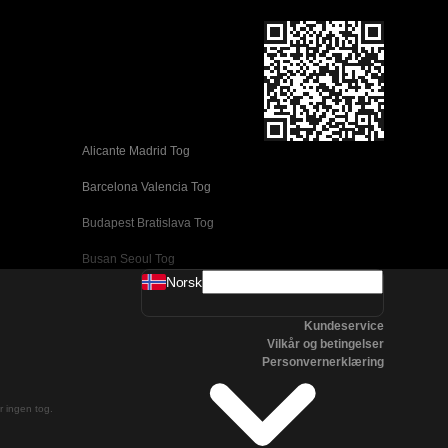
Alicante Madrid Tog
Barcelona Valencia Tog
Budapest Bratislava Tog
Busan Seoul Tog
Norsk
Coimbra Lisboa Tog
Kundeservice
Daejeon Seoul Tog
Vilkår og betingelser
Personvernerklæring
Edinburgh London Tog
Firenze Venezia Tog
er ingen tog.
Gyeongju Seoul Tog