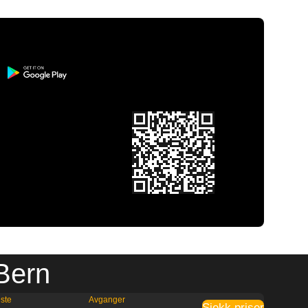
 Bern
ste
Avganger
Sjekk priser