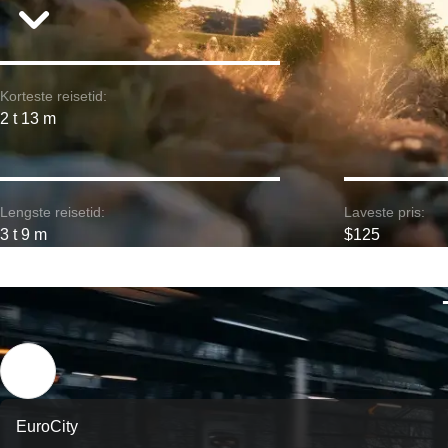
Korteste reisetid:
2 t 13 m
Lengste reisetid:
Laveste pris:
3 t 9 m
$125
EuroCity