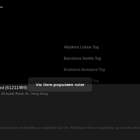
—
Albufeira Lisboa Tog
g
Barcelona Sevilla Tog
Bratislava Budapest Tog
Busan Cheonan Tog
Vis flere populære ruter
ted (61211989)
Cheonan Busan Tog
ng 49 Austin Road, KL, Hong Kong
Daegu Seoul Tog
Dublin Galway Tog
Firenze Roma Tog
jons­tjeneste for bestilling av togbilletter på nett. Rail Ninja er ikke et togselskap og eier eller driv
Gwangju Seoul Tog