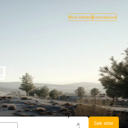
Mine billetter
Kontrollpanel
g
Søk etter