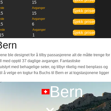
15
15
ste
Avganger
Sjekk priser
15
15
ste
Avganger
Sjekk priser
15
6
este
Avganger
Sjekk priser
15
1
Bern
ene ble designet for å tilby passasjerene alt de måtte trenge for
bell med opptil 37 daglige avganger. Fantastiske
tstyrt med behagelige seter, og tilbyr rikelig med benplass og
å velge en togtur fra Buchs til Bern er at togstasjonene ligger
Bern