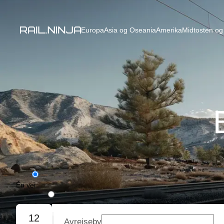
Europa
Asia og Oseania
Amerika
Midtosten og 
Én vei
Tur/retur
12
Avreiseby