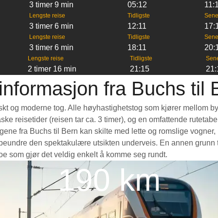
3 timer 9 min
05:12
11:
Lengste reise
Tidligste
Sene
3 timer 6 min
12:11
17:
Lengste reise
Tidligste
Sene
3 timer 6 min
18:11
20:
Lengste reise
Tidligste
Sen
2 timer 16 min
21:15
21:
informasjon fra Buchs til 
 raskt og moderne tog. Alle høyhastighetstog som kjører mellom by
aske reisetider (reisen tar ca. 3 timer), og en omfattende ruteta
ne fra Buchs til Bern kan skilte med lette og romslige vogner, u
eundre den spektakulære utsikten underveis. En annen grunn til 
 noe som gjør det veldig enkelt å komme seg rundt.
190 km