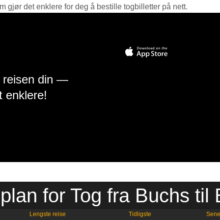
jør det enklere for deg å bestille togbilletter på nett.
å reisen din —
t enklere!
plan for Tog fra Buchs til
Lengste reise
Tidligste
Sene