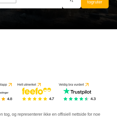
×
1
togruter
ilapp
Helt utmerket
Veldig bra vurdert
en tog, og representerer ikke en offisiell nettside for noe