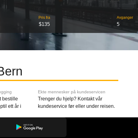
Pris fra
Avganger
$135
5
Bern
egging
Ekte mennesker på kundeservicen
 bestille
Trenger du hjelp? Kontakt vår
til ett år i
kundeservice før eller under reisen.