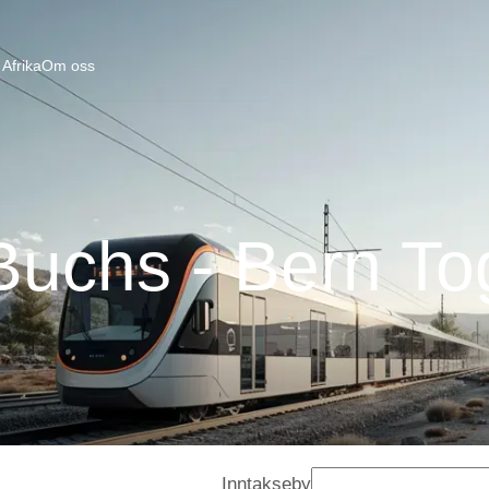
Afrika
Om oss
Buchs - Bern To
Inntakseby