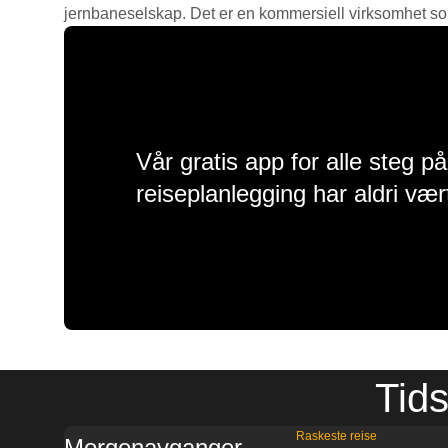
jernbaneselskap. Det er en kommersiell virksomhet som g
Vår gratis app for alle steg p
reiseplanlegging har aldri vær
Tids
Raskeste reise
Morgenavganger