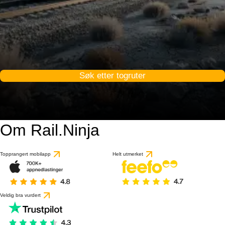
Søk etter togruter
Om Rail.Ninja
Topprangert mobilapp
Helt utmerket
Veldig bra vurdert