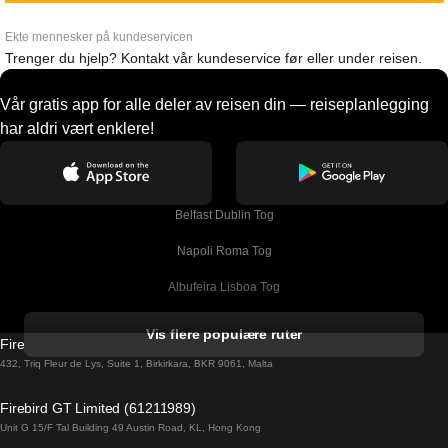
Ekte mennesker på kundeservicen
Trenger du hjelp? Kontakt vår kundeservice før eller under reisen.
Vår gratis app for alle deler av reisen din — reiseplanlegging
har aldri vært enklere!
Belfast Dublin Tog
Napoli Roma Tog
Albufeira Lisboa Tog
Alicante Madrid Tog
Vis flere populære ruter
Firebird GT Limited (OC 1451)
Barcelona Madrid Tog
432, Triq Fleur de Lys, Suite 1, Birkirkara, BKR 9061, Malta
Barcelona Malaga Tog
Firebird GT Limited (61211989)
Unit G 15/F Tal Building 49 Austin Road, KL, Hong Kong
Barcelona Sevilla Tog