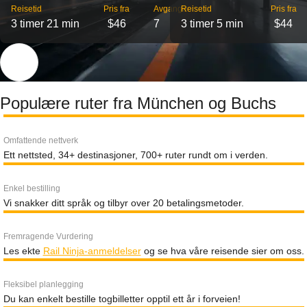
Reisetid
Pris fra
Avganger
Reisetid
Pris fra
3 timer 21 min
$46
7
3 timer 5 min
$44
Populære ruter fra München og Buchs
Omfattende nettverk
Ett nettsted, 34+ destinasjoner, 700+ ruter rundt om i verden.
Enkel bestilling
Vi snakker ditt språk og tilbyr over 20 betalingsmetoder.
Fremragende Vurdering
Les ekte
Rail Ninja-anmeldelser
og se hva våre reisende sier om oss.
Fleksibel planlegging
Du kan enkelt bestille togbilletter opptil ett år i forveien!