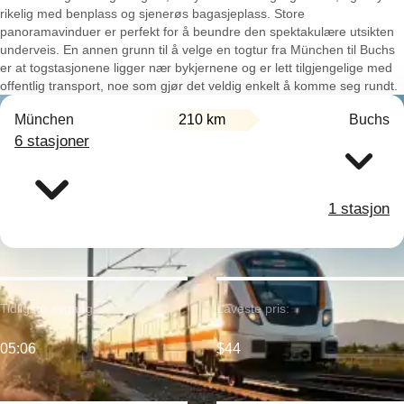
rikelig med benplass og sjenerøs bagasjeplass. Store
panoramavinduer er perfekt for å beundre den spektakulære utsikten
underveis. En annen grunn til å velge en togtur fra München til Buchs
er at togstasjonene ligger nær bykjernene og er lett tilgjengelige med
offentlig transport, noe som gjør det veldig enkelt å komme seg rundt.
München
210 km
Buchs
6 stasjoner
1 stasjon
Tidligste avgang:
Laveste pris:
05:06
$44