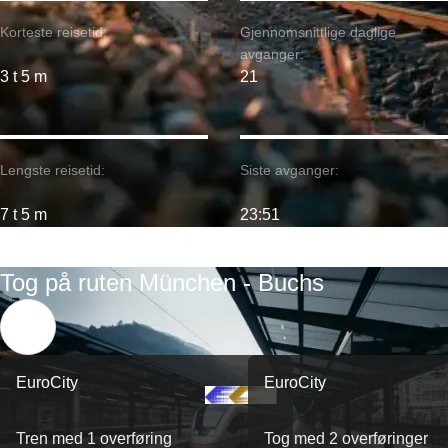
Korteste reisetid:
Gjennomsnittlige daglige
avganger:
3 t 5 m
21
Lengste reisetid:
Siste avganger:
7 t 5 m
23:51
Tog på ruten München - Buchs
EuroCity
EuroCity
Tren med 1 overføring
Tog med 2 overføringer