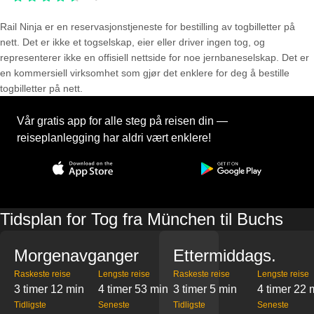
Rail Ninja er en reservasjons­tjeneste for bestilling av togbilletter på
nett. Det er ikke et togselskap, eier eller driver ingen tog, og
representerer ikke en offisiell nettside for noe jernbaneselskap. Det er
en kommersiell virksomhet som gjør det enklere for deg å bestille
togbilletter på nett.
Vår gratis app for alle steg på reisen din —
reiseplanlegging har aldri vært enklere!
Tidsplan for Tog fra München til Buchs
Morgenavganger
Ettermiddags.
Raskeste reise
Lengste reise
Raskeste reise
Lengste reise
3 timer 12 min
4 timer 53 min
3 timer 5 min
4 timer 22 
Tidligste
Seneste
Tidligste
Seneste