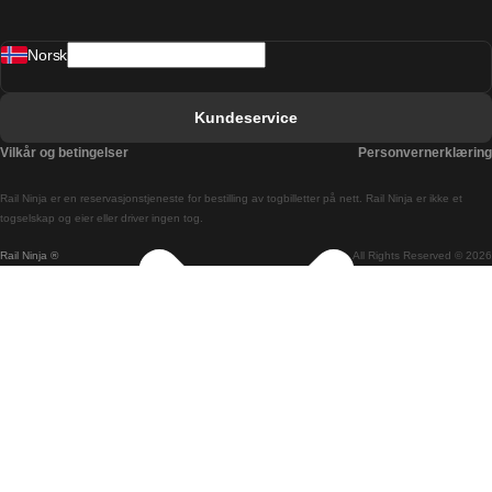
Barcelona Valencia Tog
Norsk
Bergen Oslo Tog
Berlin Praha Tog
Kundeservice
Bratislava Budapest Tog
Vilkår og betingelser
Personvernerklæring
Budapest Bratislava Tog
Rail Ninja er en reservasjons­tjeneste for bestilling av togbilletter på nett. Rail Ninja er ikke et
Budapest Prague Tog
togselskap og eier eller driver ingen tog.
Rail Ninja ®
All Rights Reserved © 2026
Budapest Wien Tog
Busan Cheonan Tog
Busan Seoul Tog
Canberra Sydney Tog
Changwon Seoul Tog
Cheonan Busan Tog