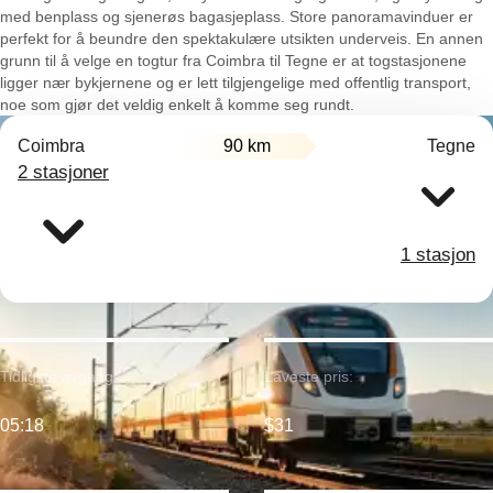
med benplass og sjenerøs bagasjeplass. Store panoramavinduer er
perfekt for å beundre den spektakulære utsikten underveis. En annen
grunn til å velge en togtur fra Coimbra til Tegne er at togstasjonene
ligger nær bykjernene og er lett tilgjengelige med offentlig transport,
noe som gjør det veldig enkelt å komme seg rundt.
Coimbra
90 km
Tegne
2 stasjoner
1 stasjon
Tidligste avgang:
Laveste pris:
05:18
$31