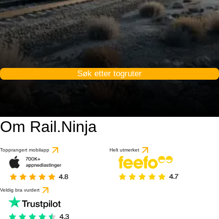
Søk etter togruter
Om Rail.Ninja
Topprangert mobilapp
Helt utmerket
Veldig bra vurdert