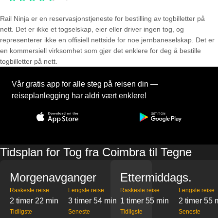
Rail Ninja er en reservasjons­tjeneste for bestilling av togbilletter på
nett. Det er ikke et togselskap, eier eller driver ingen tog, og
representerer ikke en offisiell nettside for noe jernbaneselskap. Det er
en kommersiell virksomhet som gjør det enklere for deg å bestille
togbilletter på nett.
Vår gratis app for alle steg på reisen din —
reiseplanlegging har aldri vært enklere!
Tidsplan for Tog fra Coimbra til Tegne
Morgenavganger
Ettermiddags.
Raskeste reise
Lengste reise
Raskeste reise
Lengste reise
2 timer 22 min
3 timer 54 min
1 timer 55 min
2 timer 55 
Tidligste
Seneste
Tidligste
Seneste