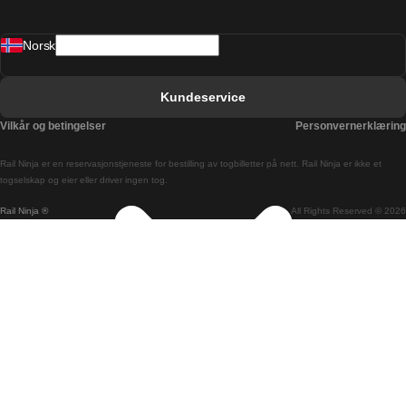
Barcelona Valencia Tog
Norsk
Bergen Oslo Tog
Berlin Praha Tog
Kundeservice
Bratislava Budapest Tog
Vilkår og betingelser
Personvernerklæring
Budapest Bratislava Tog
Rail Ninja er en reservasjons­tjeneste for bestilling av togbilletter på nett. Rail Ninja er ikke et
Budapest Prague Tog
togselskap og eier eller driver ingen tog.
Rail Ninja ®
All Rights Reserved © 2026
Budapest Wien Tog
Busan Cheonan Tog
Busan Seoul Tog
Canberra Sydney Tog
Changwon Seoul Tog
Cheonan Busan Tog