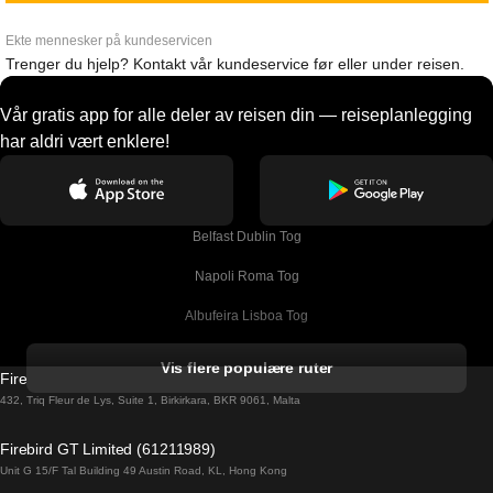
Ekte mennesker på kundeservicen
Trenger du hjelp? Kontakt vår kundeservice før eller under reisen.
Vår gratis app for alle deler av reisen din — reiseplanlegging
har aldri vært enklere!
Belfast Dublin Tog
Napoli Roma Tog
Albufeira Lisboa Tog
Alicante Madrid Tog
Vis flere populære ruter
Firebird GT Limited (OC 1451)
Barcelona Madrid Tog
432, Triq Fleur de Lys, Suite 1, Birkirkara, BKR 9061, Malta
Barcelona Malaga Tog
Firebird GT Limited (61211989)
Unit G 15/F Tal Building 49 Austin Road, KL, Hong Kong
Barcelona Sevilla Tog