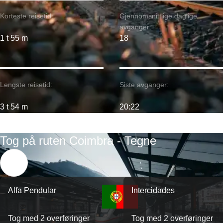
Korteste reisetid:
Gjennomsnittlige daglige
avganger:
1 t 55 m
18
Lengste reisetid:
Siste avganger:
3 t 54 m
20:22
Tog på ruten Coimbra - Tegne
Alfa Pendular
Intercidades
Tog med 2 overføringer
Tog med 2 overføringer