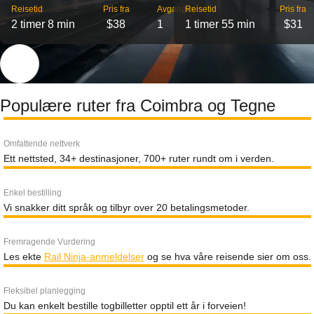
Reisetid
Pris fra
Avganger
Reisetid
Pris fra
2 timer 8 min
$38
1
1 timer 55 min
$31
Populære ruter fra Coimbra og Tegne
Omfattende nettverk
Ett nettsted, 34+ destinasjoner, 700+ ruter rundt om i verden.
Enkel bestilling
Vi snakker ditt språk og tilbyr over 20 betalingsmetoder.
Fremragende Vurdering
Les ekte
Rail Ninja-anmeldelser
og se hva våre reisende sier om oss.
Fleksibel planlegging
Du kan enkelt bestille togbilletter opptil ett år i forveien!