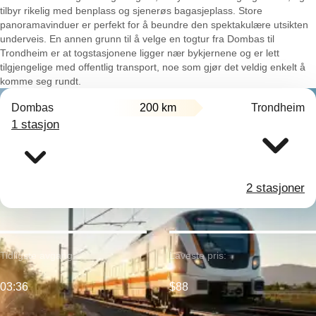
tilbyr rikelig med benplass og sjenerøs bagasjeplass. Store
panoramavinduer er perfekt for å beundre den spektakulære utsikten
underveis. En annen grunn til å velge en togtur fra Dombas til
Trondheim er at togstasjonene ligger nær bykjernene og er lett
tilgjengelige med offentlig transport, noe som gjør det veldig enkelt å
komme seg rundt.
Dombas
200 km
Trondheim
1 stasjon
2 stasjoner
Tidligste avgang:
Laveste pris:
03:36
$88