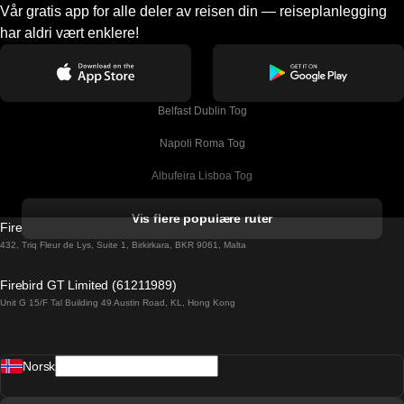
Vår gratis app for alle deler av reisen din — reiseplanlegging
har aldri vært enklere!
Belfast Dublin Tog
Napoli Roma Tog
Albufeira Lisboa Tog
Alicante Madrid Tog
Vis flere populære ruter
Firebird GT Limited (OC 1451)
Barcelona Madrid Tog
432, Triq Fleur de Lys, Suite 1, Birkirkara, BKR 9061, Malta
Barcelona Malaga Tog
Firebird GT Limited (61211989)
Unit G 15/F Tal Building 49 Austin Road, KL, Hong Kong
Barcelona Sevilla Tog
Barcelona Valencia Tog
Norsk
Bergen Oslo Tog
Berlin Praha Tog