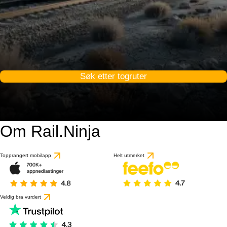
Søk etter togruter
Om Rail.Ninja
Topprangert mobilapp
Helt utmerket
Veldig bra vurdert