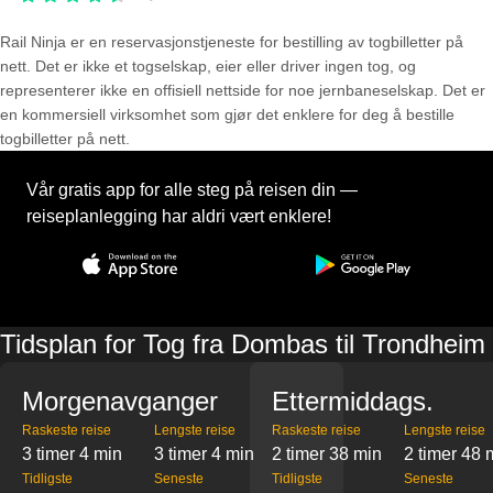
Rail Ninja er en reservasjons­tjeneste for bestilling av togbilletter på
nett. Det er ikke et togselskap, eier eller driver ingen tog, og
representerer ikke en offisiell nettside for noe jernbaneselskap. Det er
en kommersiell virksomhet som gjør det enklere for deg å bestille
togbilletter på nett.
Vår gratis app for alle steg på reisen din —
reiseplanlegging har aldri vært enklere!
Tidsplan for Tog fra Dombas til Trondheim
Morgenavganger
Ettermiddags.
Raskeste reise
Lengste reise
Raskeste reise
Lengste reise
3 timer 4 min
3 timer 4 min
2 timer 38 min
2 timer 48 
Tidligste
Seneste
Tidligste
Seneste