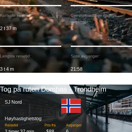
Korteste reisetid:
Gjennomsnittlige daglige
avganger:
2 t 37 m
6
Lengste reisetid:
Siste avganger:
3 t 4 m
21:58
Tog på ruten Dombas - Trondheim
SJ Nord
Høyhastighetstog
Reisetid
Pris fra
Avganger
2 timer 37 min
$88
6