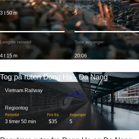
avganger:
3 t 50 m
5
Lengste reisetid:
Siste avganger:
4 t 15 m
20:06
Tog på ruten Dong Ha - Da Nang
Vietnam Railway
Regiontog
Reisetid
Pris fra
Avganger
3 timer 50 min
$35
5