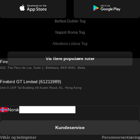
Belfast Dublin Tog
Napoli Roma Tog
Albufeira Lisboa Tog
Alicante Madrid Tog
Vis flere populære ruter
Firebird GT Limited (OC 1451)
Barcelona Madrid Tog
432, Triq Fleur de Lys, Suite 1, Birkirkara, BKR 9061, Malta
Barcelona Malaga Tog
Firebird GT Limited (61211989)
Unit G 15/F Tal Building 49 Austin Road, KL, Hong Kong
Barcelona Sevilla Tog
Barcelona Valencia Tog
Norsk
Bergen Oslo Tog
Berlin Praha Tog
Kundeservice
Bratislava Budapest Tog
Vilkår og betingelser
Personvernerklæring