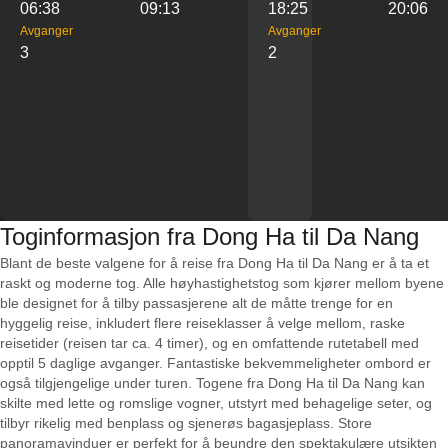
06:38
09:13
18:25
20:06
Avganger
Avganger
3
2
Toginformasjon fra Dong Ha til Da Nang
Blant de beste valgene for å reise fra Dong Ha til Da Nang er å ta et
raskt og moderne tog. Alle høyhastighetstog som kjører mellom byene
ble designet for å tilby passasjerene alt de måtte trenge for en
hyggelig reise, inkludert flere reiseklasser å velge mellom, raske
reisetider (reisen tar ca. 4 timer), og en omfattende rutetabell med
opptil 5 daglige avganger. Fantastiske bekvemmeligheter ombord er
også tilgjengelige under turen. Togene fra Dong Ha til Da Nang kan
skilte med lette og romslige vogner, utstyrt med behagelige seter, og
tilbyr rikelig med benplass og sjenerøs bagasjeplass. Store
panoramavinduer er perfekt for å beundre den spektakulære utsikten