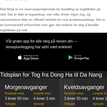
Rail Ninja er en reservasjons­tjeneste for bestilling av togbilletter på
nett. Det er ikke et togselskap, eier eller driver ingen tog, og
representerer ikke en offisiell nettside for noe jernbaneselskap. Det er
en kommersiell virksomhet som gjør det enklere for deg å bestille
togbilletter på nett.
Vår gratis app for alle steg på reisen din —
reiseplanlegging har aldri vært enklere!
Tidsplan for Tog fra Dong Ha til Da Nang
Morgenavganger
Kveldsavganger
Raskeste reise
Lengste reise
Raskeste reise
Lengste re
3 timer 50 min
4 timer 3 min
3 timer 50 min
4 timer 
Tidligste
Seneste
Tidligste
Seneste