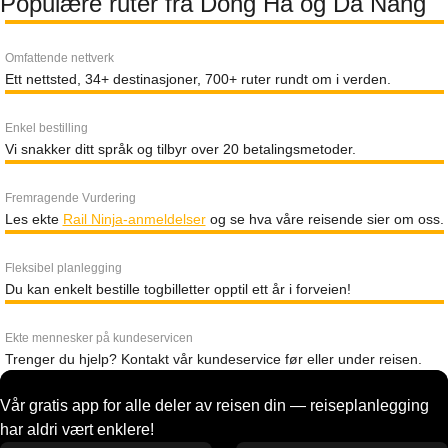
Populære ruter fra Dong Ha og Da Nang
Omfattende nettverk
Ett nettsted, 34+ destinasjoner, 700+ ruter rundt om i verden.
Enkel bestilling
Vi snakker ditt språk og tilbyr over 20 betalingsmetoder.
Fremragende Vurdering
Les ekte
Rail Ninja-anmeldelser
og se hva våre reisende sier om oss.
Fleksibel planlegging
Du kan enkelt bestille togbilletter opptil ett år i forveien!
Ekte mennesker på kundeservicen
Trenger du hjelp? Kontakt vår kundeservice før eller under reisen.
Vår gratis app for alle deler av reisen din — reiseplanlegging
har aldri vært enklere!