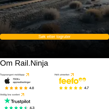
Søk etter togruter
Om Rail.Ninja
Topprangert mobilapp
Helt utmerket
Veldig bra vurdert