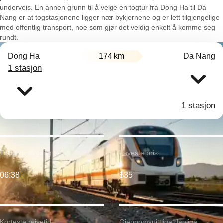
underveis. En annen grunn til å velge en togtur fra Dong Ha til Da
Nang er at togstasjonene ligger nær bykjernene og er lett tilgjengelige
med offentlig transport, noe som gjør det veldig enkelt å komme seg
rundt.
Dong Ha
174 km
Da Nang
1 stasjon
1 stasjon
Tidligste avgang:
Laveste pris:
06:38
$35
Korteste reisetid:
Gjennomsnittlige daglige