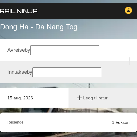
Dong Ha - Da Nang Tog
Avreiseby
Inntakseby
15 aug. 2026
Legg til retur
1
Voksen
Reisende