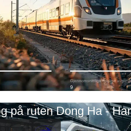
Gjennomsnittlige daglige avgang
9
g på ruten Dong Ha - Ha