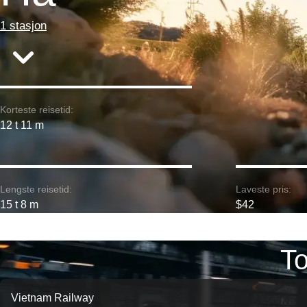
1 stasjon
Korteste reisetid:
12 t 11 m
Lengste reisetid:
Laveste pris:
15 t 8 m
$42
To
Vietnam Railway