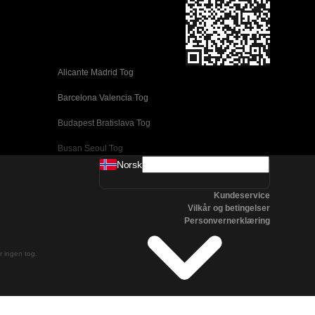
Alicante Madrid Tog
Barcelona Valencia Tog
Budapest Bratislava Tog
Busan Seoul Tog
Norsk
Coimbra Lisboa Tog
Kundeservice
Daejeon Seoul Tog
Vilkår og betingelser
Personvernerklæring
Edinburgh London Tog
Firenze Venezia Tog
er ingen tog.
Gyeongju Seoul Tog
Jeonju Seoul Tog