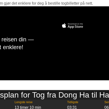
jør det enklere for deg å bestille togbilletter på nett.
å reisen din —
t enklere!
splan for Tog fra Dong Ha til H
Lengste reise
Tidligste
Se
13 timer 10 min
03:31
06