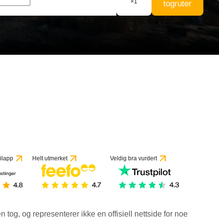
×
1
togruter
ilapp
Helt utmerket
Veldig bra vurdert
en tog, og representerer ikke en offisiell nettside for noe