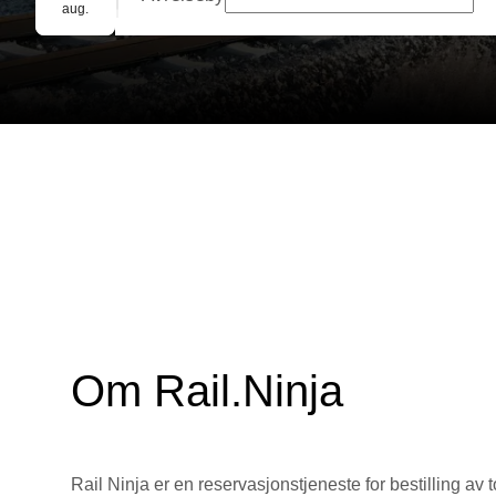
Gruppebooking
aug.
Om Rail.Ninja
Rail Ninja er en reservasjons­tjeneste for bestilling av t