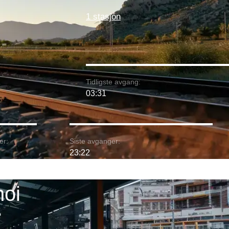
1 stasjon
Tidligste avgang:
03:31
er:
Siste avganger:
23:22
noi