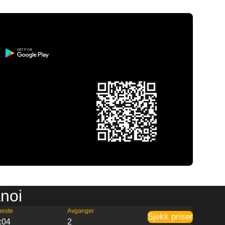
anoi
neste
Avganger
Sjekk priser
:04
2