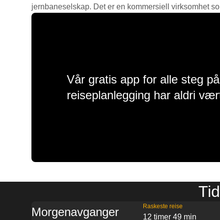
jernbaneselskap. Det er en kommersiell virksomhet som g
Vår gratis app for alle steg p
reiseplanlegging har aldri vær
Tid
Raskeste reise
Morgenavganger
12 timer 49 min