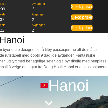
neste
Avganger
Sjekk priser
:09
3
este
Avganger
Sjekk priser
:37
2
este
Avganger
Sjekk priser
:22
2
 Hanoi
m byene ble designet for å tilby passasjerene alt de måtte
ende rutetabell med opptil 9 daglige avganger. Fantastiske
r, utstyrt med behagelige seter, og tilbyr rikelig med benplass
til å velge en togtur fra Dong Ha til Hanoi er at togstasjonene
Hanoi