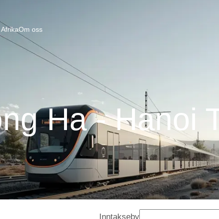
Afrika
Om oss
ng Ha - Hanoi 
Inntakseby