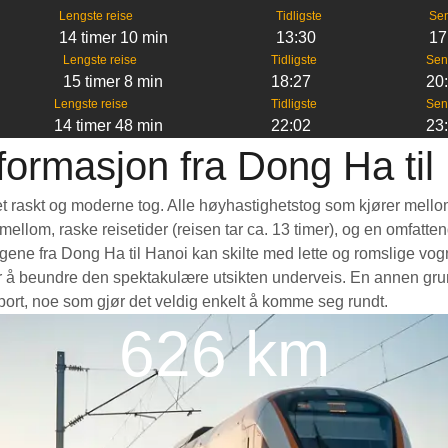
Lengste reise
Tidligste
Se
14 timer 10 min
13:30
17
Lengste reise
Tidligste
Sen
15 timer 8 min
18:27
20
Lengste reise
Tidligste
Sen
14 timer 48 min
22:02
23
formasjon fra Dong Ha til
 et raskt og moderne tog. Alle høyhastighetstog som kjører mello
e mellom, raske reisetider (reisen tar ca. 13 timer), og en omfatt
ne fra Dong Ha til Hanoi kan skilte med lette og romslige vogne
 å beundre den spektakulære utsikten underveis. En annen grunn 
nsport, noe som gjør det veldig enkelt å komme seg rundt.
626 km