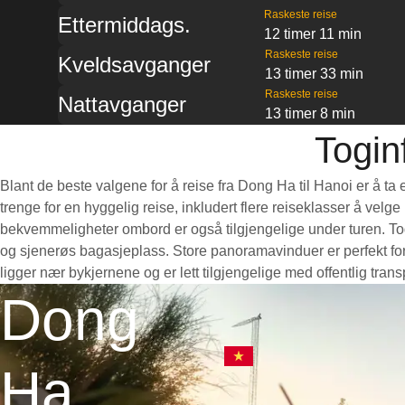
Raskeste reise
Ettermiddags.
12 timer 11 min
Raskeste reise
Kveldsavganger
13 timer 33 min
Raskeste reise
Nattavganger
13 timer 8 min
Togin
Blant de beste valgene for å reise fra Dong Ha til Hanoi er å ta
trenge for en hyggelig reise, inkludert flere reiseklasser å velg
bekvemmeligheter ombord er også tilgjengelige under turen. Toge
og sjenerøs bagasjeplass. Store panoramavinduer er perfekt for
ligger nær bykjernene og er lett tilgjengelige med offentlig tra
Dong
Ha