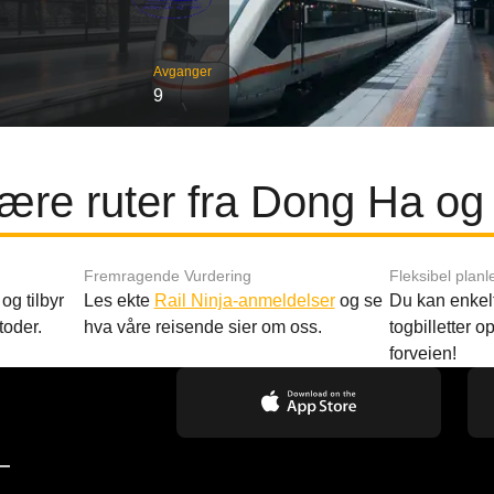
Avganger
9
ære ruter fra Dong Ha og
Fremragende Vurdering
Fleksibel planl
og tilbyr
Les ekte
Rail Ninja-anmeldelser
og se
Du kan enkelt
toder.
hva våre reisende sier om oss.
togbilletter opp
forveien!
—