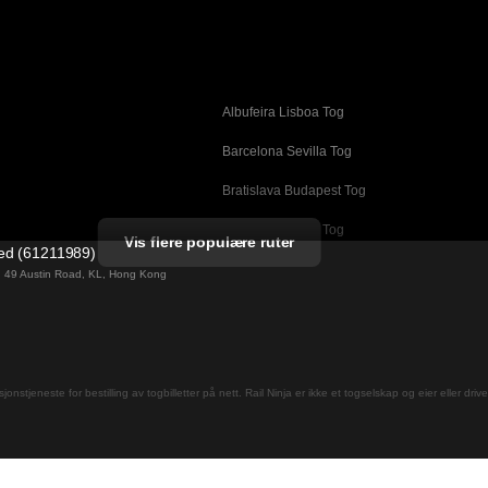
Albufeira Lisboa Tog
g
Barcelona Sevilla Tog
Bratislava Budapest Tog
Busan Cheonan Tog
Vis flere populære ruter
ted (61211989)
Cheonan Busan Tog
ng 49 Austin Road, KL, Hong Kong
Daegu Seoul Tog
Dublin Galway Tog
Firenze Roma Tog
jons­tjeneste for bestilling av togbilletter på nett. Rail Ninja er ikke et togselskap og eier eller driv
Gwangju Seoul Tog
og
Helsinki Rovaniemi Tog