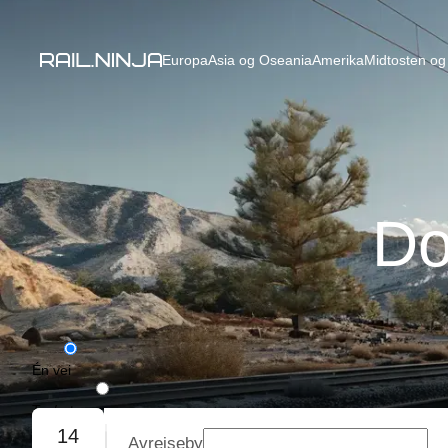
Europa
Asia og Oseania
Amerika
Midtosten og 
Do
Én vei
Tur/retur
14
Avreiseby