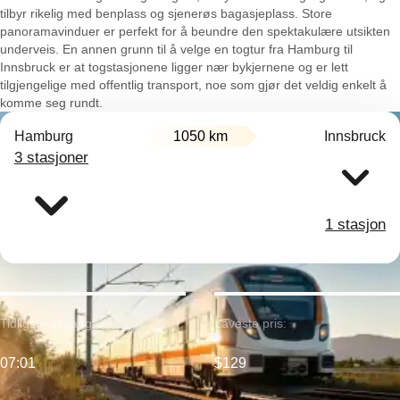
tilbyr rikelig med benplass og sjenerøs bagasjeplass. Store
panoramavinduer er perfekt for å beundre den spektakulære utsikten
underveis. En annen grunn til å velge en togtur fra Hamburg til
Innsbruck er at togstasjonene ligger nær bykjernene og er lett
tilgjengelige med offentlig transport, noe som gjør det veldig enkelt å
komme seg rundt.
Hamburg
1050 km
Innsbruck
3 stasjoner
1 stasjon
Tidligste avgang:
Laveste pris:
07:01
$129