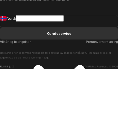
Barcelona Sevilla Tog
Barcelona Valencia Tog
Norsk
Bergen Oslo Tog
Berlin Praha Tog
Kundeservice
Bratislava Budapest Tog
Vilkår og betingelser
Personvernerklæring
Budapest Bratislava Tog
Rail Ninja er en reservasjons­tjeneste for bestilling av togbilletter på nett. Rail Ninja er ikke et
Budapest Prague Tog
togselskap og eier eller driver ingen tog.
Rail Ninja ®
All Rights Reserved © 2026
Budapest Wien Tog
Busan Cheonan Tog
Busan Seoul Tog
Canberra Sydney Tog
Changwon Seoul Tog
Cheonan Busan Tog