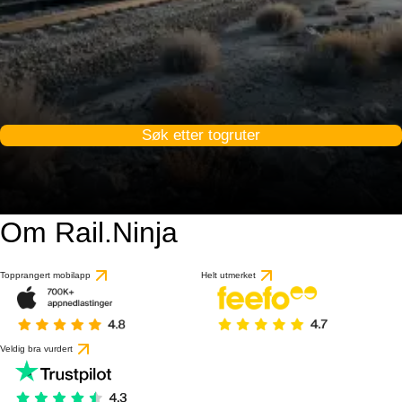
Søk etter togruter
Om Rail.Ninja
Topprangert mobilapp
Helt utmerket
Veldig bra vurdert