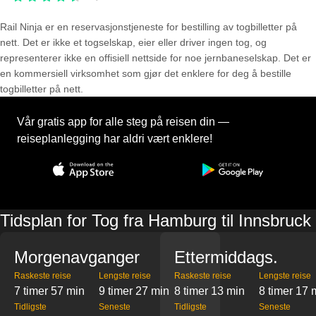
Rail Ninja er en reservasjons­tjeneste for bestilling av togbilletter på
nett. Det er ikke et togselskap, eier eller driver ingen tog, og
representerer ikke en offisiell nettside for noe jernbaneselskap. Det er
en kommersiell virksomhet som gjør det enklere for deg å bestille
togbilletter på nett.
Vår gratis app for alle steg på reisen din —
reiseplanlegging har aldri vært enklere!
Tidsplan for Tog fra Hamburg til Innsbruck
Morgenavganger
Ettermiddags.
Raskeste reise
Lengste reise
Raskeste reise
Lengste reise
7 timer 57 min
9 timer 27 min
8 timer 13 min
8 timer 17 
Tidligste
Seneste
Tidligste
Seneste