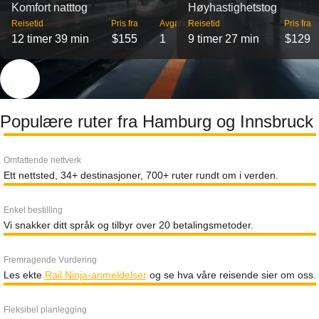
Komfort natttog
Høyhastighetstog
Reisetid
Pris fra
Avganger
Reisetid
Pris fra
12 timer 39 min
$155
1
9 timer 27 min
$129
Populære ruter fra Hamburg og Innsbruck
Omfattende nettverk
Ett nettsted, 34+ destinasjoner, 700+ ruter rundt om i verden.
Enkel bestilling
Vi snakker ditt språk og tilbyr over 20 betalingsmetoder.
Fremragende Vurdering
Les ekte
Rail Ninja-anmeldelser
og se hva våre reisende sier om oss.
Fleksibel planlegging