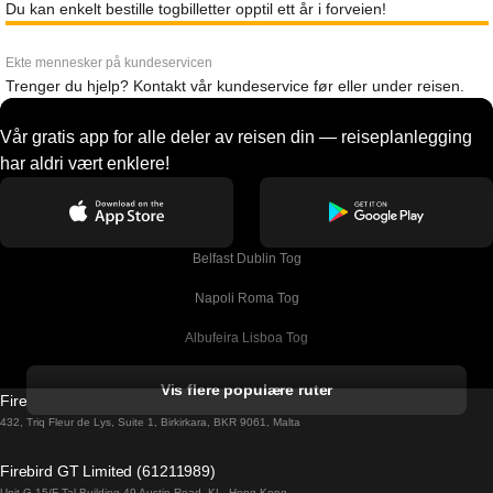
Du kan enkelt bestille togbilletter opptil ett år i forveien!
Ekte mennesker på kundeservicen
Trenger du hjelp? Kontakt vår kundeservice før eller under reisen.
Vår gratis app for alle deler av reisen din — reiseplanlegging
har aldri vært enklere!
Belfast Dublin Tog
Napoli Roma Tog
Albufeira Lisboa Tog
Alicante Madrid Tog
Vis flere populære ruter
Firebird GT Limited (OC 1451)
Barcelona Madrid Tog
432, Triq Fleur de Lys, Suite 1, Birkirkara, BKR 9061, Malta
Barcelona Malaga Tog
Firebird GT Limited (61211989)
Unit G 15/F Tal Building 49 Austin Road, KL, Hong Kong