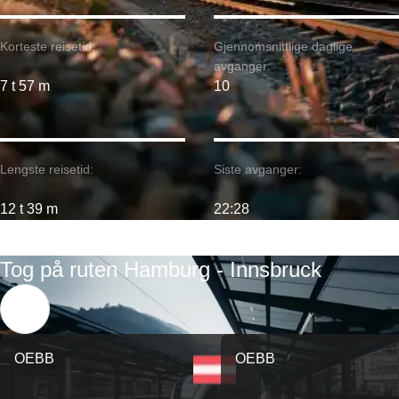
Korteste reisetid:
Gjennomsnittlige daglige
avganger:
7 t 57 m
10
Lengste reisetid:
Siste avganger:
12 t 39 m
22:28
Tog på ruten Hamburg - Innsbruck
OEBB
OEBB