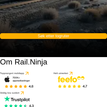
Søk etter togruter
Om Rail.Ninja
Topprangert mobilapp
Helt utmerket
Veldig bra vurdert