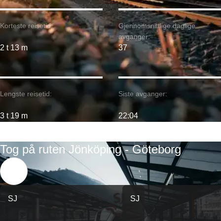
Korteste reisetid:
Gjennomsnittlige daglige
avganger:
2 t 13 m
37
Lengste reisetid:
Siste avganger:
3 t 19 m
22:04
Tog på ruten Jönköping - Göteborg
SJ
SJ