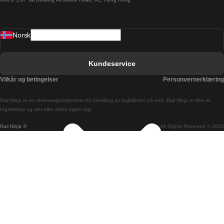
Barcelona Sevilla Tog
Barcelona Valencia Tog
Norsk
Bergen Oslo Tog
Berlin Praha Tog
Kundeservice
Bratislava Budapest Tog
Vilkår og betingelser
Personvernerklæring
Budapest Bratislava Tog
Rail Ninja er en reservasjons­tjeneste for bestilling av togbilletter på nett. Rail Ninja er ikke et
Budapest Prague Tog
togselskap og eier eller driver ingen tog.
Rail Ninja ®
All Rights Reserved © 2026
Budapest Wien Tog
Busan Cheonan Tog
Busan Seoul Tog
Canberra Sydney Tog
Changwon Seoul Tog
Cheonan Busan Tog