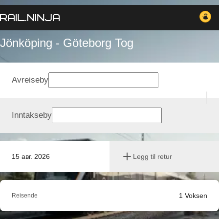
Jönköping - Göteborg Tog
Avreiseby
Inntakseby
15 авг. 2026
Legg til retur
1
Voksen
Reisende