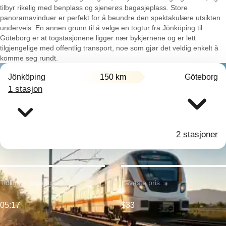
tilbyr rikelig med benplass og sjenerøs bagasjeplass. Store
panoramavinduer er perfekt for å beundre den spektakulære utsikten
underveis. En annen grunn til å velge en togtur fra Jönköping til
Göteborg er at togstasjonene ligger nær bykjernene og er lett
tilgjengelige med offentlig transport, noe som gjør det veldig enkelt å
komme seg rundt.
Jönköping
150 km
Göteborg
1 stasjon
2 stasjoner
Tidligste avgang:
Laveste pris:
05:17
$33