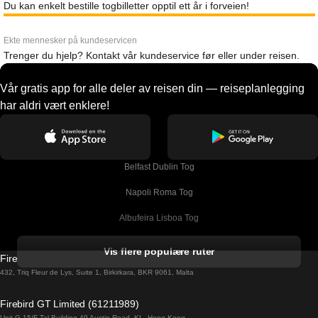
Du kan enkelt bestille togbilletter opptil ett år i forveien!
Ekte mennesker på kundeservicen
Trenger du hjelp? Kontakt vår kundeservice før eller under reisen.
Vår gratis app for alle deler av reisen din — reiseplanlegging
har aldri vært enklere!
Belfast Dublin Tog
Napoli Roma Tog
Albufeira Lisboa Tog
Alicante Madrid Tog
Vis flere populære ruter
Firebird GT Limited (OC 1451)
Barcelona Madrid Tog
432, Triq Fleur de Lys, Suite 1, Birkirkara, BKR 9061, Malta
Barcelona Malaga Tog
Firebird GT Limited (61211989)
Unit G 15/F Tal Building 49 Austin Road, KL, Hong Kong