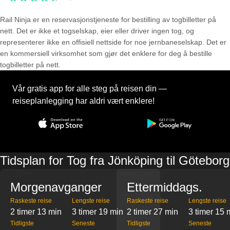
Rail Ninja er en reservasjons­tjeneste for bestilling av togbilletter på
nett. Det er ikke et togselskap, eier eller driver ingen tog, og
representerer ikke en offisiell nettside for noe jernbaneselskap. Det er
en kommersiell virksomhet som gjør det enklere for deg å bestille
togbilletter på nett.
Vår gratis app for alle steg på reisen din —
reiseplanlegging har aldri vært enklere!
Tidsplan for Tog fra Jönköping til Göteborg
Morgenavganger
Ettermiddags.
Raskeste reise
Lengste reise
Raskeste reise
Lengste reise
2 timer 13 min
3 timer 19 min
2 timer 27 min
3 timer 15 
Tidligste
Seneste
Tidligste
Seneste