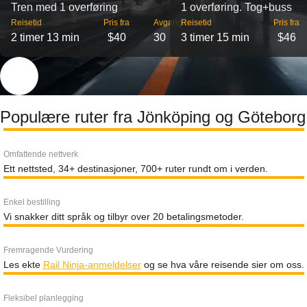
Tren med 1 overføring
1 overføring. Tog+buss
Reisetid
Pris fra
Avganger
Reisetid
Pris fra
2 timer 13 min
$40
30
3 timer 15 min
$46
Populære ruter fra Jönköping og Göteborg
Omfattende nettverk
Ett nettsted, 34+ destinasjoner, 700+ ruter rundt om i verden.
Enkel bestilling
Vi snakker ditt språk og tilbyr over 20 betalingsmetoder.
Fremragende Vurdering
Les ekte
Rail Ninja-anmeldelser
og se hva våre reisende sier om oss.
Fleksibel planlegging