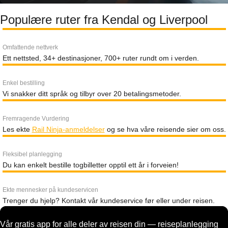
Populære ruter fra Kendal og Liverpool
Omfattende nettverk
Ett nettsted, 34+ destinasjoner, 700+ ruter rundt om i verden.
Enkel bestilling
Vi snakker ditt språk og tilbyr over 20 betalingsmetoder.
Fremragende Vurdering
Les ekte
Rail Ninja-anmeldelser
og se hva våre reisende sier om oss.
Fleksibel planlegging
Du kan enkelt bestille togbilletter opptil ett år i forveien!
Ekte mennesker på kundeservicen
Trenger du hjelp? Kontakt vår kundeservice før eller under reisen.
Vår gratis app for alle deler av reisen din — reiseplanlegging