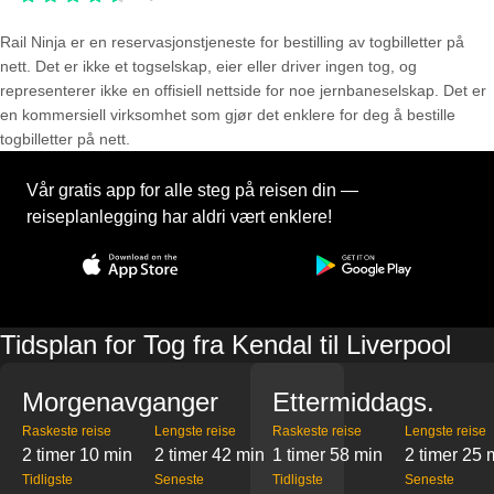
Rail Ninja er en reservasjons­tjeneste for bestilling av togbilletter på
nett. Det er ikke et togselskap, eier eller driver ingen tog, og
representerer ikke en offisiell nettside for noe jernbaneselskap. Det er
en kommersiell virksomhet som gjør det enklere for deg å bestille
togbilletter på nett.
Vår gratis app for alle steg på reisen din —
reiseplanlegging har aldri vært enklere!
Tidsplan for Tog fra Kendal til Liverpool
Morgenavganger
Ettermiddags.
Raskeste reise
Lengste reise
Raskeste reise
Lengste reise
2 timer 10 min
2 timer 42 min
1 timer 58 min
2 timer 25 
Tidligste
Seneste
Tidligste
Seneste