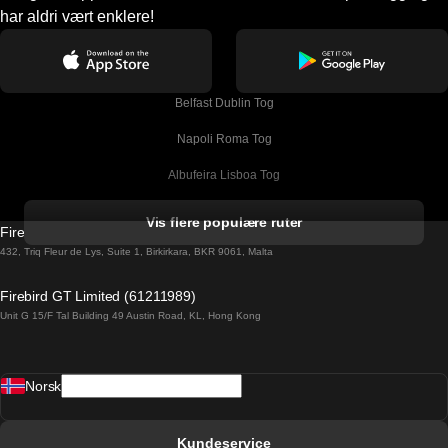
har aldri vært enklere!
Belfast Dublin Tog
Napoli Roma Tog
Albufeira Lisboa Tog
Alicante Madrid Tog
Vis flere populære ruter
Firebird GT Limited (OC 1451)
Barcelona Madrid Tog
432, Triq Fleur de Lys, Suite 1, Birkirkara, BKR 9061, Malta
Barcelona Malaga Tog
Firebird GT Limited (61211989)
Unit G 15/F Tal Building 49 Austin Road, KL, Hong Kong
Barcelona Sevilla Tog
Barcelona Valencia Tog
Norsk
Bergen Oslo Tog
Berlin Praha Tog
Kundeservice