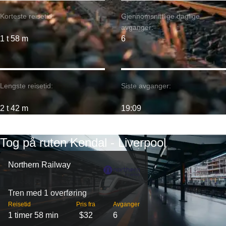
Korteste reisetid:
Gjennomsnittlige daglige
avganger:
1 t 58 m
6
Lengste reisetid:
Siste avganger:
2 t 42 m
19:09
Tog på ruten Kendal - Liverpool
Northern Railway
Tren med 1 overføring
Reisetid
Pris fra
Avganger
1 timer 58 min
$32
6