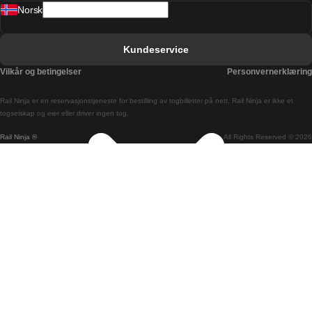
Norsk
Bergen Oslo Tog
Berlin Praha Tog
Kundeservice
Bratislava Budapest Tog
Vilkår og betingelser
Personvernerklæring
Budapest Bratislava Tog
Rail Ninja er en reservasjons­tjeneste for bestilling av togbilletter på nett. Rail Ninja er ikke et
Budapest Prague Tog
togselskap og eier eller driver ingen tog.
Rail Ninja ®
All Rights Reserved © 2026
Budapest Wien Tog
Busan Cheonan Tog
Busan Seoul Tog
Canberra Sydney Tog
Changwon Seoul Tog
Cheonan Busan Tog
Coimbra Lisboa Tog