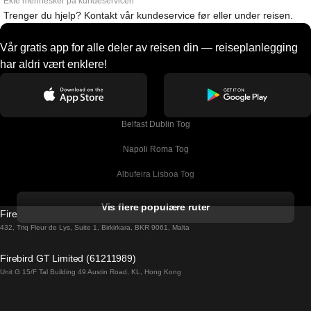
Ekte mennesker på kundeservicen
Trenger du hjelp? Kontakt vår kundeservice før eller under reisen.
Vår gratis app for alle deler av reisen din — reiseplanlegging
har aldri vært enklere!
Belfast Dublin Tog
Napoli Roma Tog
Albufeira Lisboa Tog
Alicante Madrid Tog
Vis flere populære ruter
Firebird GT Limited (OC 1451)
Barcelona Madrid Tog
432, Triq Fleur de Lys, Suite 1, Birkirkara, BKR 9061, Malta
Barcelona Malaga Tog
Firebird GT Limited (61211989)
Unit G 15/F Tal Building 49 Austin Road, KL, Hong Kong
Barcelona Sevilla Tog
Barcelona Valencia Tog