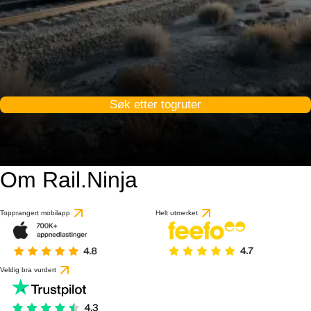
Søk etter togruter
Om Rail.Ninja
Topprangert mobilapp
Helt utmerket
Veldig bra vurdert