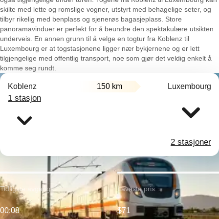
skilte med lette og romslige vogner, utstyrt med behagelige seter, og
tilbyr rikelig med benplass og sjenerøs bagasjeplass. Store
panoramavinduer er perfekt for å beundre den spektakulære utsikten
underveis. En annen grunn til å velge en togtur fra Koblenz til
Luxembourg er at togstasjonene ligger nær bykjernene og er lett
tilgjengelige med offentlig transport, noe som gjør det veldig enkelt å
komme seg rundt.
Koblenz
150 km
Luxembourg
1 stasjon
2 stasjoner
Tidligste avgang:
Laveste pris:
00:08
$71