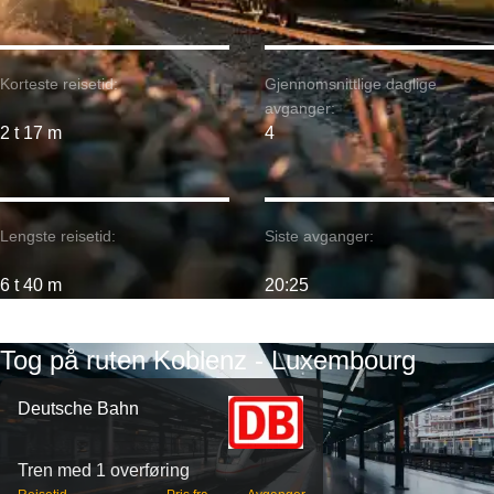
Korteste reisetid:
Gjennomsnittlige daglige
avganger:
2 t 17 m
4
Lengste reisetid:
Siste avganger:
6 t 40 m
20:25
Tog på ruten Koblenz - Luxembourg
Deutsche Bahn
Tren med 1 overføring