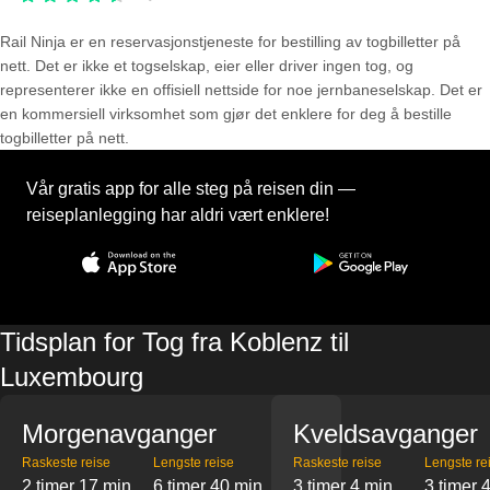
Rail Ninja er en reservasjons­tjeneste for bestilling av togbilletter på
nett. Det er ikke et togselskap, eier eller driver ingen tog, og
representerer ikke en offisiell nettside for noe jernbaneselskap. Det er
en kommersiell virksomhet som gjør det enklere for deg å bestille
togbilletter på nett.
Vår gratis app for alle steg på reisen din —
reiseplanlegging har aldri vært enklere!
Tidsplan for Tog fra Koblenz til
Luxembourg
Morgenavganger
Kveldsavganger
Raskeste reise
Lengste reise
Raskeste reise
Lengste re
2 timer 17 min
6 timer 40 min
3 timer 4 min
3 timer 