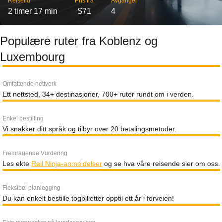
Reisetid
Pris fra
Avganger
2 timer 17 min
$71
4
Populære ruter fra Koblenz og
Luxembourg
Omfattende nettverk
Ett nettsted, 34+ destinasjoner, 700+ ruter rundt om i verden.
Enkel bestilling
Vi snakker ditt språk og tilbyr over 20 betalingsmetoder.
Fremragende Vurdering
Les ekte
Rail Ninja-anmeldelser
og se hva våre reisende sier om oss.
Fleksibel planlegging
Du kan enkelt bestille togbilletter opptil ett år i forveien!