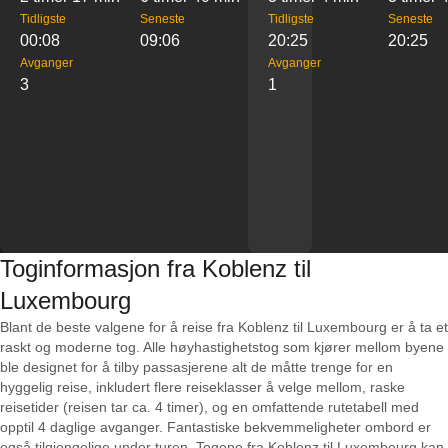
Tidligste
Seneste
Tidligste
Seneste
00:08
09:06
20:25
20:25
Avganger
Avganger
3
1
Toginformasjon fra Koblenz til
Luxembourg
Blant de beste valgene for å reise fra Koblenz til Luxembourg er å ta et
raskt og moderne tog. Alle høyhastighetstog som kjører mellom byene
ble designet for å tilby passasjerene alt de måtte trenge for en
hyggelig reise, inkludert flere reiseklasser å velge mellom, raske
reisetider (reisen tar ca. 4 timer), og en omfattende rutetabell med
opptil 4 daglige avganger. Fantastiske bekvemmeligheter ombord er
også tilgjengelige under turen. Togene fra Koblenz til Luxembourg kan