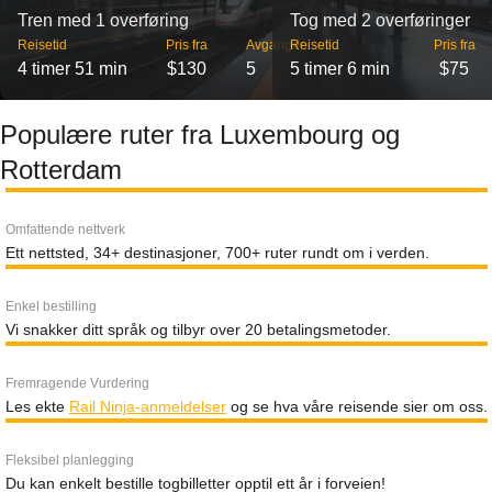
Tren med 1 overføring
Tog med 2 overføringer
Reisetid
Pris fra
Avganger
Reisetid
Pris fra
4 timer 51 min
$130
5
5 timer 6 min
$75
Populære ruter fra Luxembourg og
Rotterdam
Omfattende nettverk
Ett nettsted, 34+ destinasjoner, 700+ ruter rundt om i verden.
Enkel bestilling
Vi snakker ditt språk og tilbyr over 20 betalingsmetoder.
Fremragende Vurdering
Les ekte
Rail Ninja-anmeldelser
og se hva våre reisende sier om oss.
Fleksibel planlegging
Du kan enkelt bestille togbilletter opptil ett år i forveien!