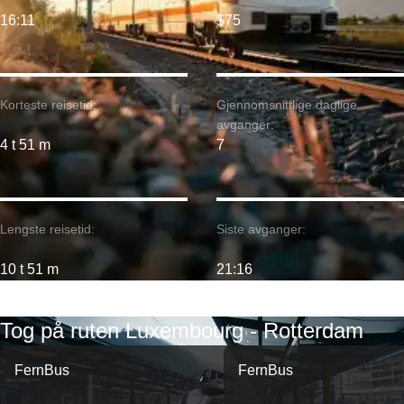
16:11
$75
Korteste reisetid:
Gjennomsnittlige daglige
avganger:
4 t 51 m
7
Lengste reisetid:
Siste avganger:
10 t 51 m
21:16
Tog på ruten Luxembourg - Rotterdam
FernBus
FernBus