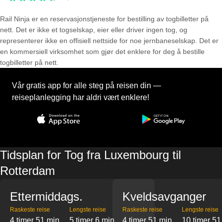
Rail Ninja er en reservasjons­tjeneste for bestilling av togbilletter på
nett. Det er ikke et togselskap, eier eller driver ingen tog, og
representerer ikke en offisiell nettside for noe jernbaneselskap. Det er
en kommersiell virksomhet som gjør det enklere for deg å bestille
togbilletter på nett.
Vår gratis app for alle steg på reisen din —
reiseplanlegging har aldri vært enklere!
Tidsplan for Tog fra Luxembourg til
Rotterdam
Ettermiddags.
Kveldsavganger
Raskeste reise
Lengste reise
Raskeste reise
Lengste reise
4 timer 51 min
5 timer 6 min
4 timer 51 min
10 timer 51