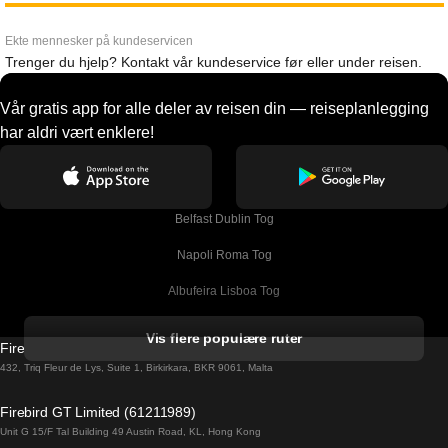
Ekte mennesker på kundeservicen
Trenger du hjelp? Kontakt vår kundeservice før eller under reisen.
Vår gratis app for alle deler av reisen din — reiseplanlegging
har aldri vært enklere!
Belfast Dublin Tog
Napoli Roma Tog
Albufeira Lisboa Tog
Alicante Madrid Tog
Vis flere populære ruter
Firebird GT Limited (OC 1451)
Barcelona Madrid Tog
432, Triq Fleur de Lys, Suite 1, Birkirkara, BKR 9061, Malta
Barcelona Malaga Tog
Firebird GT Limited (61211989)
Unit G 15/F Tal Building 49 Austin Road, KL, Hong Kong
Barcelona Sevilla Tog