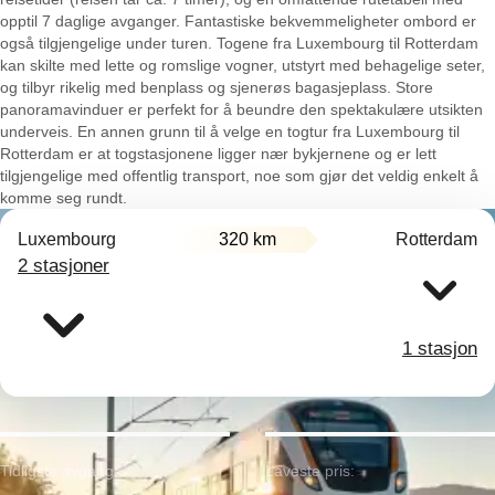
opptil 7 daglige avganger. Fantastiske bekvemmeligheter ombord er
også tilgjengelige under turen. Togene fra Luxembourg til Rotterdam
kan skilte med lette og romslige vogner, utstyrt med behagelige seter,
og tilbyr rikelig med benplass og sjenerøs bagasjeplass. Store
panoramavinduer er perfekt for å beundre den spektakulære utsikten
underveis. En annen grunn til å velge en togtur fra Luxembourg til
Rotterdam er at togstasjonene ligger nær bykjernene og er lett
tilgjengelige med offentlig transport, noe som gjør det veldig enkelt å
komme seg rundt.
Luxembourg
320 km
Rotterdam
2 stasjoner
1 stasjon
Tidligste avgang:
Laveste pris: