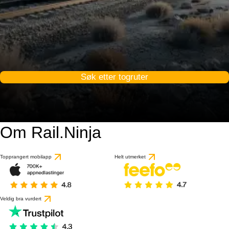
Søk etter togruter
Om Rail.Ninja
Topprangert mobilapp
Helt utmerket
Veldig bra vurdert