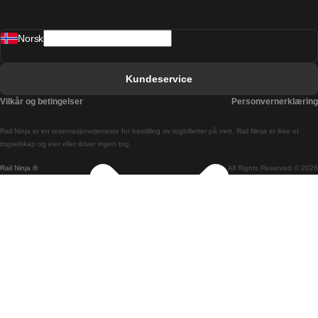
Barcelona Valencia Tog
Norsk
Bergen Oslo Tog
Berlin Praha Tog
Kundeservice
Bratislava Budapest Tog
Vilkår og betingelser
Personvernerklæring
Budapest Bratislava Tog
Rail Ninja er en reservasjons­tjeneste for bestilling av togbilletter på nett. Rail Ninja er ikke et
Budapest Prague Tog
togselskap og eier eller driver ingen tog.
Rail Ninja ®
All Rights Reserved © 2026
Budapest Wien Tog
Busan Cheonan Tog
Busan Seoul Tog
Canberra Sydney Tog
Changwon Seoul Tog
Cheonan Busan Tog