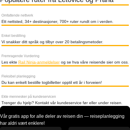
Omfattende nettverk
Ett nettsted, 34+ destinasjoner, 700+ ruter rundt om i verden.
Enkel bestilling
Vi snakker ditt språk og tilbyr over 20 betalingsmetoder.
Fremragende Vurdering
Les ekte
Rail Ninja-anmeldelser
og se hva våre reisende sier om oss.
Fleksibel planlegging
Du kan enkelt bestille togbilletter opptil ett år i forveien!
Ekte mennesker på kundeservicen
Trenger du hjelp? Kontakt vår kundeservice før eller under reisen.
Vår gratis app for alle deler av reisen din — reiseplanlegging
har aldri vært enklere!