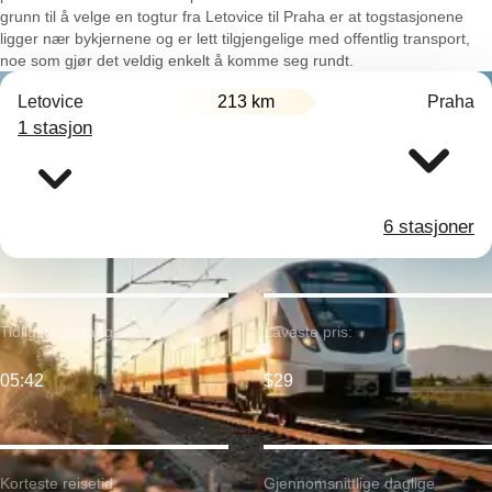
grunn til å velge en togtur fra Letovice til Praha er at togstasjonene
ligger nær bykjernene og er lett tilgjengelige med offentlig transport,
noe som gjør det veldig enkelt å komme seg rundt.
Letovice
213 km
Praha
1 stasjon
6 stasjoner
Tidligste avgang:
Laveste pris:
05:42
$29
Korteste reisetid:
Gjennomsnittlige daglige