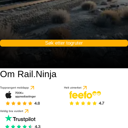
Søk etter togruter
Om Rail.Ninja
Topprangert mobilapp
Helt utmerket
Veldig bra vurdert