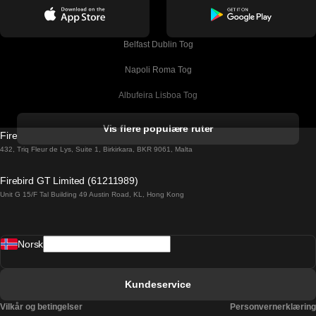
Belfast Dublin Tog
Napoli Roma Tog
Albufeira Lisboa Tog
Alicante Madrid Tog
Vis flere populære ruter
Firebird GT Limited (OC 1451)
Barcelona Madrid Tog
432, Triq Fleur de Lys, Suite 1, Birkirkara, BKR 9061, Malta
Barcelona Malaga Tog
Firebird GT Limited (61211989)
Unit G 15/F Tal Building 49 Austin Road, KL, Hong Kong
Barcelona Sevilla Tog
Barcelona Valencia Tog
Norsk
Bergen Oslo Tog
Berlin Praha Tog
Kundeservice
Bratislava Budapest Tog
Vilkår og betingelser
Personvernerklæring