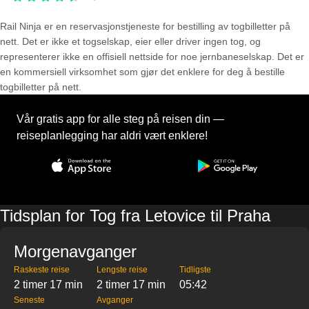
Rail Ninja er en reservasjons­tjeneste for bestilling av togbilletter på
nett. Det er ikke et togselskap, eier eller driver ingen tog, og
representerer ikke en offisiell nettside for noe jernbaneselskap. Det er
en kommersiell virksomhet som gjør det enklere for deg å bestille
togbilletter på nett.
Vår gratis app for alle steg på reisen din —
reiseplanlegging har aldri vært enklere!
Tidsplan for Tog fra Letovice til Praha
Morgenavganger
Raskeste reise
Lengste reise
Tidligste
2 timer 17 min
2 timer 17 min
05:42
Seneste
Avganger