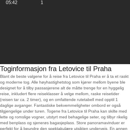
05:42
1
Toginformasjon fra Letovice til Praha
Blant de beste valgene for å reise fra Letovice til Praha er å ta et raskt
og moderne tog. Alle høyhastighetstog som kjører mellom byene ble
designet for å tilby passasjerene alt de måtte trenge for en hyggelig
reise, inkludert flere reiseklasser å velge mellom, raske reisetider
(reisen tar ca. 2 timer), og en omfattende rutetabell med opptil 1
daglige avganger. Fantastiske bekvemmeligheter ombord er også
tilgjengelige under turen. Togene fra Letovice til Praha kan skilte med
lette og romslige vogner, utstyrt med behagelige seter, og tilbyr rikelig
med benplass og sjenerøs bagasjeplass. Store panoramavinduer er
perfekt for å beundre den spektakulære utsikten underveis. En annen