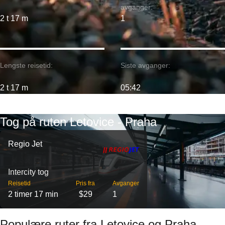
avganger:
2 t 17 m
1
Lengste reisetid:
Siste avganger:
2 t 17 m
05:42
Tog på ruten Letovice - Praha
Regio Jet
Intercity tog
Reisetid
Pris fra
Avganger
2 timer 17 min
$29
1
Populære ruter fra Letovice og Praha